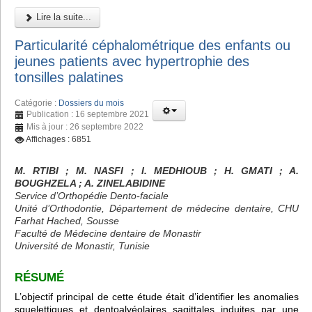
Lire la suite...
Particularité céphalométrique des enfants ou
jeunes patients avec hypertrophie des
tonsilles palatines
Catégorie :
Dossiers du mois
Publication : 16 septembre 2021
Mis à jour : 26 septembre 2022
Affichages : 6851
M. RTIBI
; M. NASFI ; I. MEDHIOUB
; H. GMATI
; A.
BOUGHZELA
; A. ZINELABIDINE
Service d’Orthopédie Dento-faciale
Unité d’Orthodontie, Département de médecine dentaire, CHU
Farhat Hached, Sousse
Faculté de Médecine dentaire de Monastir
Université de Monastir, Tunisie
RÉSUMÉ
L’objectif principal de cette étude était d’identifier les anomalies
squelettiques et dentoalvéolaires sagittales induites par une