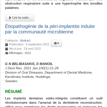
obstruction respiratoire suite à une hypertrophie des tonsilles
palatines.
Lire la suite...
Étiopathogénie de la péri-implantite induite
par la communauté microbienne
Catégorie :
Abstract
Publication : 9 septembre 2021
Mis à jour : 29 avril 2022
Affichages : 1611
G N BELIBASAKIS, D MANOIL
J Dent Res. 2021 Jan;100(1):21-28.
Division of Oral Diseases, Department of Dental Medicine,
Karolinska Institute, Huddinge,
Sweden.
RÉSUMÉ
Les implants dentaires ostéo-intégrés constituent un outil
révolutionnaire dans l'arsenal de la dentisterie reconstructive,
utilisé pour remplacer les dents manquantes et restaurer les