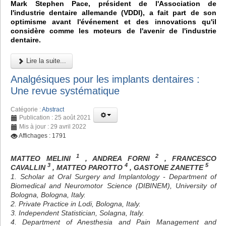
Mark Stephen Pace, président de l'Association de
l'industrie dentaire allemande (VDDI), a fait part de son
optimisme avant l'événement et des innovations qu'il
considère comme les moteurs de l'avenir de l'industrie
dentaire.
Lire la suite...
Analgésiques pour les implants dentaires :
Une revue systématique
Catégorie :
Abstract
Publication : 25 août 2021
Mis à jour : 29 avril 2022
Affichages : 1791
1
2
MATTEO MELINI
, ANDREA FORNI
, FRANCESCO
3
4
5
CAVALLIN
, MATTEO PAROTTO
, GASTONE ZANETTE
1. Scholar at Oral Surgery and Implantology - Department of
Biomedical and Neuromotor Science (DIBINEM), University of
Bologna, Bologna, Italy.
2. Private Practice in Lodi, Bologna, Italy.
3. Independent Statistician, Solagna, Italy.
4. Department of Anesthesia and Pain Management and