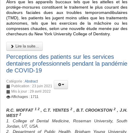
Alors que les appareils buccaux tels que les attelles et les
protège-morsures constituent le traitement le plus courant des
douleurs faciales dues aux troubles temporomandibulaires
(TMD), les patients les jugent moins utiles que les traitements
autonomes, tels que les exercices de la mâchoire ou les
compresses chaudes, selon une nouvelle étude menée par des
chercheurs du New York University College of Dentistry.
Lire la suite...
Perceptions des patients sur les services
dentaires professionnels pendant la pandémie
de COVID-19
Catégorie :
Abstract
Publication : 23 juin 2021
Mis à jour : 29 avril 2022
Affichages : 1711
1 2
2
2
R.C. MOFFAT
, C.T. YENTES
, B.T. CROOKSTON
, J.H.
2
WEST
1. College of Dental Medicine, Roseman University, South
Jordan, UT, USA.
2. Department of Public Health, Brigham Young University,