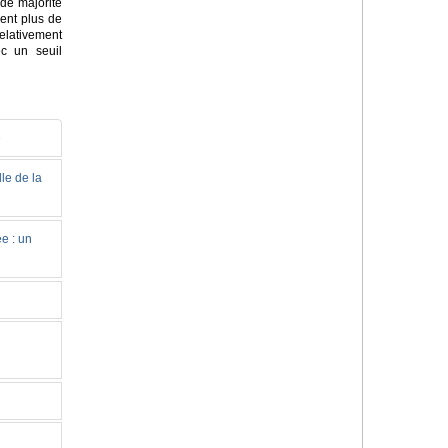
de majorité
sent plus de
elativement
c un seuil
e
le de la
e : un