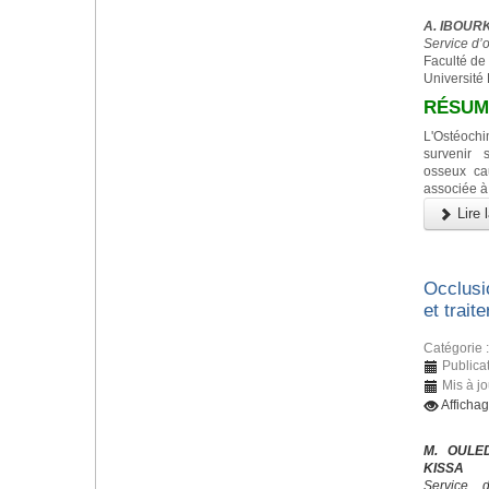
A. IBOURK,
Service d’
Faculté de
Université
RÉSUM
L'Ostéoc
survenir 
osseux ca
associée à
Lire l
Occlusi
et trait
Catégorie 
Publica
Mis à j
Afficha
M. OULED
KISSA
Service 