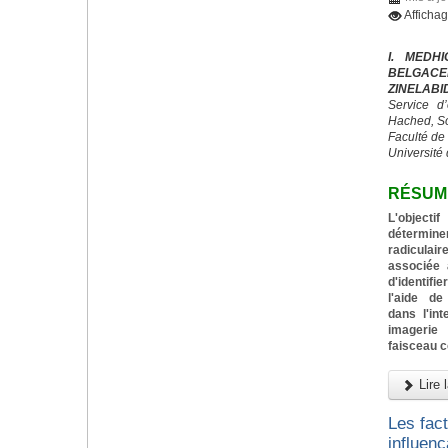
Afficha
I. MEDH
BELGACE
ZINELABI
Service d
Hached, S
Faculté de
Université 
RÉSUM
L'objecti
détermin
radiculai
associée 
d'identif
l'aide de
dans l'in
imagerie
faisceau 
Lire l
Les fac
influenç