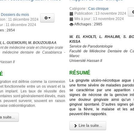
Catégorie :
Cas clinique
Publication : 13 novembre 2024
:
Dossiers du mois
Mis à jour : 13 novembre 2024
tion : 11 décembre 2024
Affichages : 2985
our : 11 décembre 2024
ges : 2854
W. EL KHOLTI, L. RHALIMI, S. BO
KISSA
I, L. GUEMOURI, M. BOUZOUBAA
Service de Parodontologie
t de médecine orale et chirurgie orale
Faculté de Médecine Dentaire de Ca
e médecine dentaire de Casablanca -
Maroc
Université Hassan II
Hassan II
RÉSUMÉ
É
La gingivite ulcéro-nécrotique aigue
égration est définie comme la connexion
une forme sévère de maladies parodon
 et fonctionnelle entre un os vivant et la
se caractérise par une apparition 
’un implant. Les taux de réussite des
signes de nécrose de la gencive inte
entaires sont généralement élevés, mais
une douleur gingivale ainsi qu’un 
s peuvent survenir, souvent en raison
gingival spontané. D’autres signes gé
aise ostéointégration.
que la fièvre, le malaise et les a
peuvent être rapportés.
a suite...
Lire la suite...