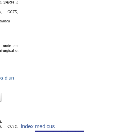
 SARFI , I.
ale, CCTD,
blanca
e orale est
irurgical et
os d’un
A.
index medicus
ale, CCTD,