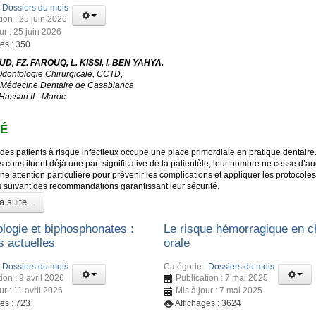
:
Dossiers du mois
ion : 25 juin 2026
ur : 25 juin 2026
es : 350
D, FZ. FAROUQ, L. KISSI, I. BEN YAHYA.
Odontologie Chirurgicale, CCTD,
 Médecine Dentaire de Casablanca
 Hassan II - Maroc
É
des patients à risque infectieux occupe une place primordiale en pratique dentaire
s constituent déjà une part significative de la patientèle, leur nombre ne cesse d’a
ne attention particulière pour prévenir les complications et appliquer les protocoles
s suivant des recommandations garantissant leur sécurité.
a suite...
ologie et biphosphonates :
Le risque hémorragique en ch
 actuelles
orale
:
Dossiers du mois
Catégorie :
Dossiers du mois
ion : 9 avril 2026
Publication : 7 mai 2025
ur : 11 avril 2026
Mis à jour : 7 mai 2025
es : 723
Affichages : 3624