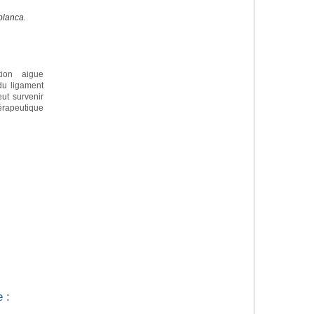
blanca.
tion aigue
 du ligament
eut survenir
apeutique
 :