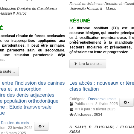
Faculté de Médecine Dentaire de Casa
 Médecine Dentaire de Casablanca
Université Hassan II – Maroc
 Hassan II, Maroc
RÉSUMÉ
É
Le fibrome ossifiant (FO) est u
osseuse bénigne, qui touche princip
occlusal résulte de forces occlusales
os à ossification membraneuse. Il e
s ou inappropriées appliquées aux
préférentiellement à la mandibul
 parodontales. Il peut être primaire,
secteurs molaires et prémolaires, 
 un parodonte sain, ou secondaire,
généralement lente et progressive.
t une situation parodontale déjà
se.
Lire la suite...
a suite...
 entre l'inclusion des canines
Les abcès : nouveaux critèr
res et la résorption
classification
aire des dents adjacentes
Catégorie :
Dossiers du mois
e population orthodontique
Publication : 8 février 2025
ne : Etude transversale
Mis à jour : 9 février 2025
que
Affichages : 3634
:
Dossiers du mois
S. SALHI, B. ELHOUARI, I. ELOUA
ion : 23 février 2025
KISSA
our : 5 mars 2025