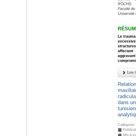
ROCHD
Faculté de
Université
RÉSUM
Le trauma 
excessive
structures
affectant
aggravan
compromi
Lire l
Relation
maxillai
radicul
dans un
tunisien
analyti
Catégorie 
Publicat
Mis à j