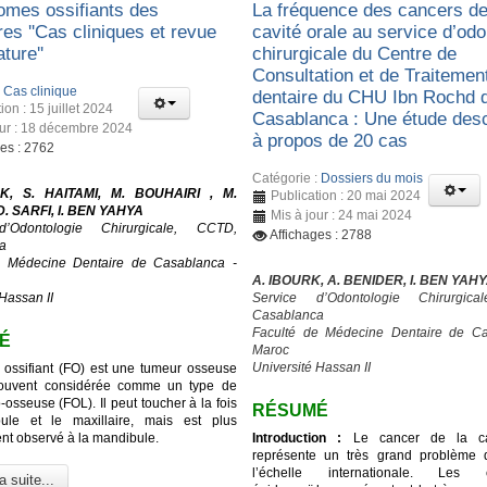
romes ossifiants des
La fréquence des cancers de
res ''Cas cliniques et revue
cavité orale au service d’odo
ature''
chirurgicale du Centre de
Consultation et de Traitemen
:
Cas clinique
dentaire du CHU Ibn Rochd 
ion : 15 juillet 2024
Casablanca : Une étude desc
our : 18 décembre 2024
à propos de 20 cas
ges : 2762
Catégorie :
Dossiers du mois
K, S. HAITAMI, M. BOUHAIRI , M.
Publication : 20 mai 2024
. SARFI, I. BEN YAHYA
Mis à jour : 24 mai 2024
d’Odontologie Chirurgicale, CCTD,
Affichages : 2788
a
e Médecine Dentaire de Casablanca -
A. IBOURK, A. BENIDER, I. BEN YAH
Hassan II
Service d’Odontologie Chirurgic
Casablanca
Faculté de Médecine Dentaire de Ca
É
Maroc
Université Hassan II
 ossifiant (FO) est une tumeur osseuse
ouvent considérée comme un type de
o-osseuse (FOL). Il peut toucher à la fois
RÉSUMÉ
ule et le maxillaire, mais est plus
t observé à la mandibule.
Introduction :
Le cancer de la cav
représente un très grand problème 
l’échelle internationale. Les c
a suite...