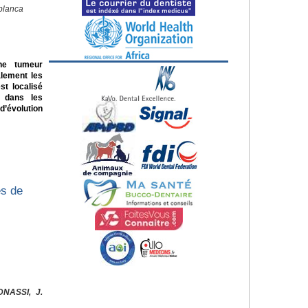
blanca
ne tumeur
alement les
st localisé
e dans les
d’évolution
es de
DNASSI, J.