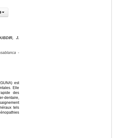
UBDIR, J.
sablanca -
 (GUNA) est
tales. Elle
rapide des
r-dentaire,
saignement
néraux tels
dénopathies