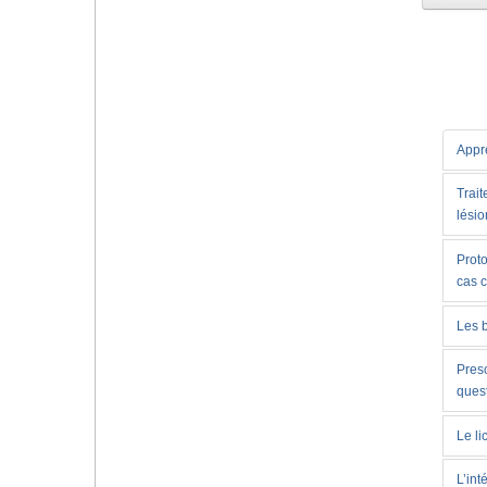
Appre
Trait
lésio
Proto
cas 
Les 
Presc
ques
Le li
L’int