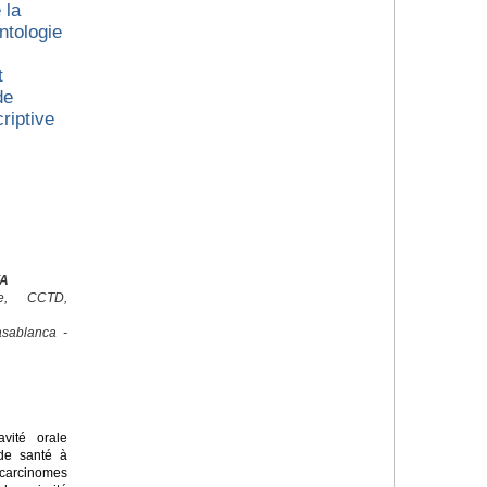
 la
ntologie
t
de
riptive
YA
ale, CCTD,
sablanca -
ité orale
de santé à
arcinomes