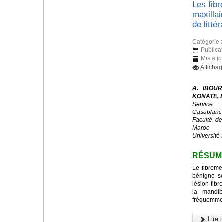
Les fib
maxillai
de littér
Catégorie 
Publicat
Mis à j
Afficha
A. IBOUR
KONATE, D
Service 
Casablanc
Faculté d
Maroc
Université 
RÉSUM
Le fibrome
bénigne s
lésion fibr
la mandib
fréquemmen
Lire l