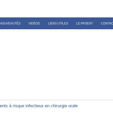
NOUVEAUTÉS
VIDÉOS
LIENS UTILES
LE PATIENT
CONTA
ents à risque infectieux en chirurgie orale