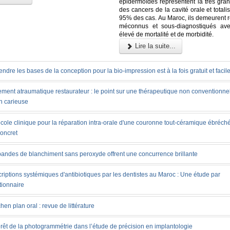
épidermoïdes représentent la très gran
des cancers de la cavité orale et totali
95% des cas. Au Maroc, ils demeurent r
méconnus et sous-diagnostiqués ave
élevé de mortalité et de morbidité.
Lire la suite...
ndre les bases de la conception pour la bio-impression est à la fois gratuit et facil
ement atraumatique restaurateur : le point sur une thérapeutique non conventionnel
n carieuse
cole clinique pour la réparation intra-orale d'une couronne tout-céramique ébréché
concret
bandes de blanchiment sans peroxyde offrent une concurrence brillante
riptions systémiques d'antibiotiques par les dentistes au Maroc : Une étude par
tionnaire
chen plan oral : revue de littérature
érêt de la photogrammétrie dans l’étude de précision en implantologie