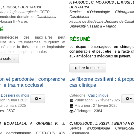
F. FAROUQ , C. MOUJOUD , L. KISSI , D.
 L. KISSI, I. BEN YAHYA
BENYAHYA
odontologie chirurgicale, CCTD,
Service d’Odontologie Chirurgic
 médecine dentaire de
Casablanca
Casablanca
 Hassan II - Maroc
Faculté de Médecine Dentaire de Casa
Université Hassan II – Maroc
É
himionécrose des maxillaires peut
RÉSUMÉ
suite aux traumatismes muqueux et
Le risque hémorragique en chirurgi
usés par la thérapeutique implantaire
considérable et peut être lié à l'acte ch
 la prise de bisphosphonates.
aux antécédents médicaux du patient.
a suite...
Lire la suite...
on et parodonte : comprendre
Le fibrome ossifiant : à prop
er le trauma occlusal
cas clinique
:
Dossiers du mois
Catégorie :
Cas clinique
tion : 5 mars 2025
Publication : 27 février 2025
our : 5 mars 2025
Mis à jour : 27 février 2025
ges : 3537
Affichages : 2384
 BOUALLALA, A. GHARIBI, Pr. J.
C. MOUJOUD ; L. KISSI ; I. BEN YAHY
Service d’Odontologie Chirurgic
de parodontologie, CCTD-CHU IBN
Casablanca