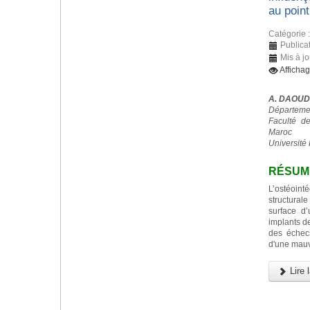
au point
Catégorie 
Publica
Mis à j
Afficha
A. DAOUD
Départemen
Faculté d
Maroc
Université 
RÉSUM
L’ostéoint
structurale
surface d
implants d
des échec
d'une mauv
Lire l