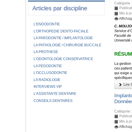
Catégorie 
Articles par discipline
Publicat
Mis à jo
Affichag
L'ENDODONTIE
C. MOUJOU
Service d’
L'ORTHOPEDIE DENTO-FACIALE
Faculté de
LA PARODONTIE / IMPLANTOLOGIE
Université
LA PATHOLOGIE / CHIRURGIE BUCCALE
LA PROTHESE
RÉSUM
L'ODONTOLOGIE CONSERVATRICE
La gestion 
LA PEDODONTIE
ces patient
L'OCCLUSODONTIE
qui exige u
spécifique
LA RADIOLOGIE
Lire l
INTERVIEWS VIP
L'ASSISTANTE DENTAIRE
Implant
CONSEILS DENTAIRES
Données
Catégorie 
Publicat
Mis à jo
Affichag