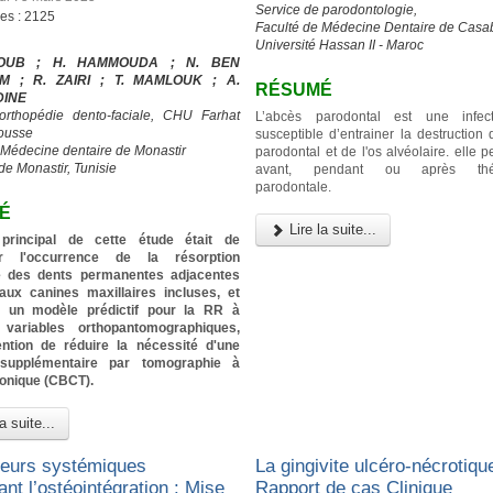
Service de parodontologie,
ges : 2125
Faculté de Médecine Dentaire de Casa
Université Hassan II - Maroc
IOUB ; H. HAMMOUDA ; N. BEN
M ; R. ZAIRI ; T. MAMLOUK ; A.
RÉSUMÉ
DINE
’orthopédie dento-faciale, CHU Farhat
L’abcès parodontal est une infec
ousse
susceptible d’entrainer la destruction
 Médecine dentaire de Monastir
parodontal et de l'os alvéolaire. elle p
de Monastir, Tunisie
avant, pendant ou après thér
parodontale.
É
Lire la suite...
f principal de cette étude était de
er l'occurrence de la résorption
re des dents permanentes adjacentes
aux canines maxillaires incluses, et
ier un modèle prédictif pour la RR à
 variables orthopantomographiques,
tention de réduire la nécessité d'une
 supplémentaire par tomographie à
conique (CBCT).
a suite...
teurs systémiques
La gingivite ulcéro-nécrotique
ant l’ostéointégration : Mise
Rapport de cas Clinique