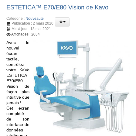
ESTETICA™️ E70/E80 Vision de Kavo
Catégorie :
Nouveauté
Publication : 2 mars 2020
Mis à jour : 18 mai 2021
Affichages : 2034
Avec le
nouvel
écran
tactile,
contrôlez
votre KaVo
ESTETICA
E70/E80
Vision de
façon plus
intuitive que
jamais !
Cet écran
complété
de son
interface de
données
intelligente,