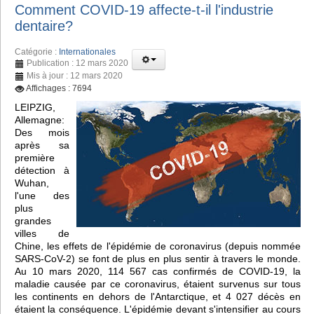
Comment COVID-19 affecte-t-il l'industrie
dentaire?
Catégorie :
Internationales
Publication : 12 mars 2020
Mis à jour : 12 mars 2020
Affichages : 7694
LEIPZIG,
Allemagne:
Des mois
après sa
première
détection à
Wuhan,
l'une des
plus
grandes
villes de
Chine, les effets de l'épidémie de coronavirus (depuis nommée
SARS-CoV-2) se font de plus en plus sentir à travers le monde.
Au 10 mars 2020, 114 567 cas confirmés de COVID-19, la
maladie causée par ce coronavirus, étaient survenus sur tous
les continents en dehors de l'Antarctique, et 4 027 décès en
étaient la conséquence. L'épidémie devant s'intensifier au cours