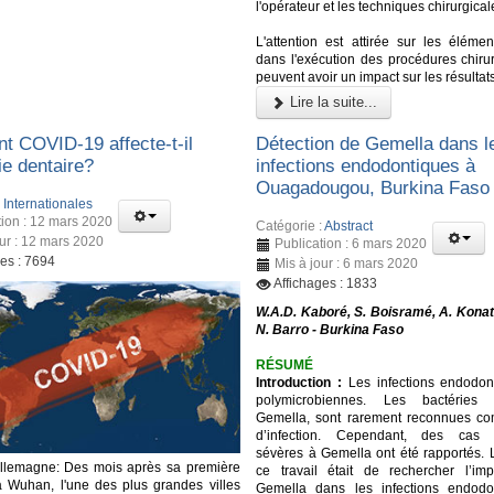
l'opérateur et les techniques chirurgical
L'attention est attirée sur les élémen
dans l'exécution des procédures chirur
peuvent avoir un impact sur les résultat
Lire la suite...
 COVID-19 affecte-t-il
Détection de Gemella dans l
rie dentaire?
infections endodontiques à
Ouagadougou, Burkina Faso
:
Internationales
tion : 12 mars 2020
Catégorie :
Abstract
our : 12 mars 2020
Publication : 6 mars 2020
ges : 7694
Mis à jour : 6 mars 2020
Affichages : 1833
W.A.D. Kaboré, S. Boisramé, A. Konat
N. Barro - Burkina Faso
RÉSUMÉ
Introduction :
Les infections endodon
polymicrobiennes. Les bactéries
Gemella, sont rarement reconnues c
d’infection. Cependant, des cas d’
sévères à Gemella ont été rapportés. L
Allemagne: Des mois après sa première
ce travail était de rechercher l’imp
à Wuhan, l'une des plus grandes villes
Gemella dans les infections endodo