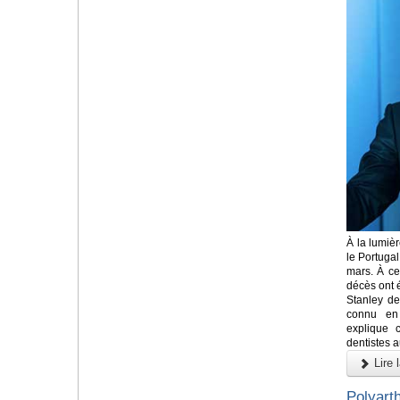
À la lumiè
le Portugal
mars. À ce
décès ont 
Stanley de
connu en 
explique 
dentistes 
Lire l
Polyart