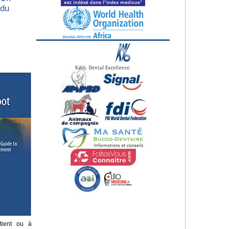
 du
tient ou à