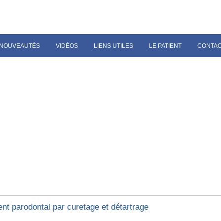
NOUVEAUTÉS
VIDÉOS
LIENS UTILES
LE PATIENT
CONTA
ent parodontal par curetage et détartrage