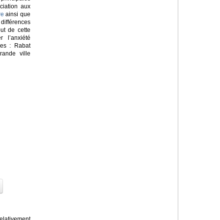
ciation aux
re
ainsi que
ifférences
but de cette
 l’anxiété
nes : Rabat
rande ville
lativement