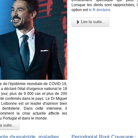
Lorsque les dents sont rapprochées, l
option est
le fil dentaire
.
Lire la suite...
re de l'épidémie mondiale de COVID-19,
 a déclaré l'état d'urgence national le 18
 jour, plus de 9 000 cas et plus de 200
été confirmés dans le pays. Le Dr Miguel
 Lisbonne est un leader d'opinion bien
dentisterie. Dans cette interview, il
comment la crise actuelle affecte les
au Portugal et dans le monde.
a suite...
hrite rhumatoïde, maladies
Periodontal Root Coverage :