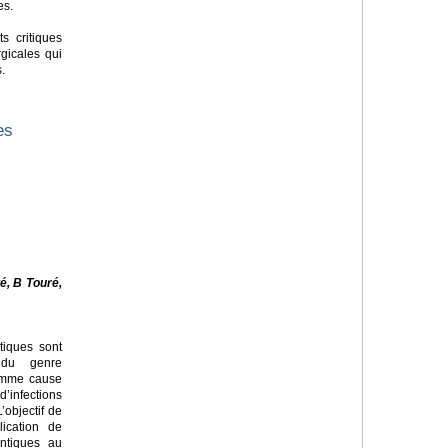
es.
ts critiques
gicales qui
s.
es
é, B Touré,
tiques sont
 du genre
omme cause
infections
’objectif de
lication de
ntiques au