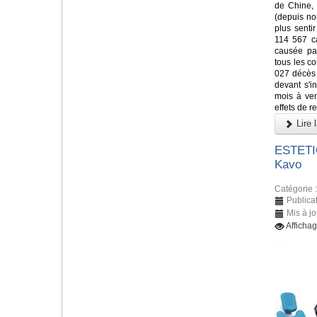
de Chine, 
(depuis n
plus senti
114 567 c
causée par
tous les co
027 décès 
devant s'i
mois à veni
effets de re
Lire l
ESTETIC
Kavo
Catégorie 
Publica
Mis à j
Afficha