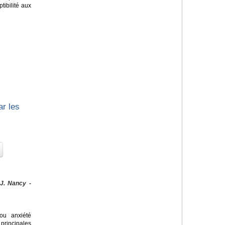
tibilité aux
ar les
 J. Nancy -
u anxiété
principales