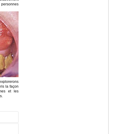
 personnes
explorerons
is la façon
mes et les
s.