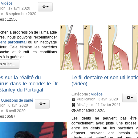
:
Vidéos
ion : 17 avril 2020
our : 8 septembre 2020
ges : 12556
her la progression de la maladie
ves, nous pouvons recommander
ment parodontal
ou un nettoyage
eur. Cela élimine les bactéries
oche et fournit les conditions
s à la guérison.
a suite...
s sur la réalité du
Le fil dentaire et son utilisati
irus dans le monde: le Dr
(vidéo)
Stanley du Portugal
Catégorie :
Vidéos
Publication : 3 avril 2020
:
Questions de santé
Mis à jour : 11 février 2021
ion : 6 avril 2020
Affichages : 3265
ur : 6 avril 2020
ges : 6587
Les dents ne peuvent pas être 
correctement avec juste une brosse
entre les dents où les bactéries v
déposer souvent ont besoin d'
d'instrument spécifique qui peut 