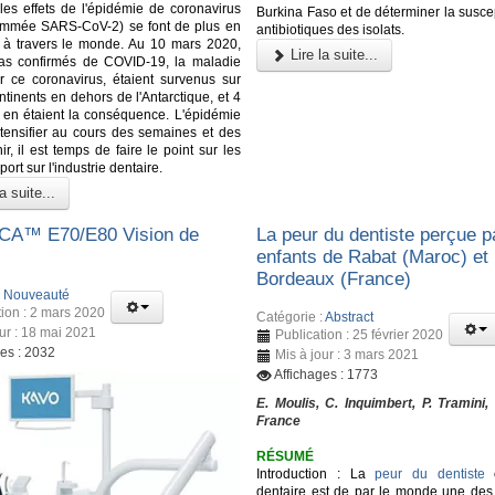
les effets de l'épidémie de coronavirus
Burkina Faso et de déterminer la suscep
ommée SARS-CoV-2) se font de plus en
antibiotiques des isolats.
r à travers le monde. Au 10 mars 2020,
Lire la suite...
as confirmés de COVID-19, la maladie
 ce coronavirus, étaient survenus sur
ntinents en dehors de l'Antarctique, et 4
en étaient la conséquence. L'épidémie
ntensifier au cours des semaines et des
r, il est temps de faire le point sur les
port sur l'industrie dentaire.
a suite...
A™️ E70/E80 Vision de
La peur du dentiste perçue p
enfants de Rabat (Maroc) et
Bordeaux (France)
:
Nouveauté
tion : 2 mars 2020
Catégorie :
Abstract
our : 18 mai 2021
Publication : 25 février 2020
ges : 2032
Mis à jour : 3 mars 2021
Affichages : 1773
E. Moulis, C. Inquimbert, P. Tramini,
France
RÉSUMÉ
Introduction : La
peur du dentiste
o
dentaire est de par le monde une des 