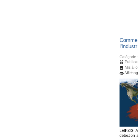
Comment
l'indust
Catégorie 
Publica
Mis à j
Afficha
LEIPZIG, 
détection 