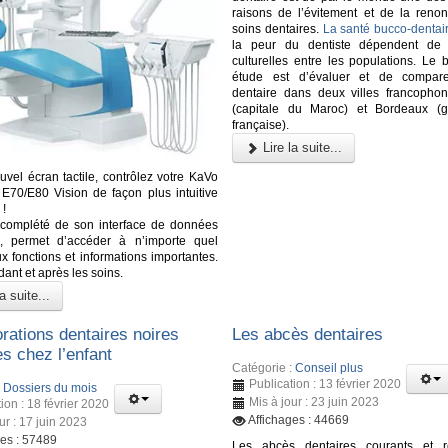
raisons de l’évitement et de la renon
soins dentaires.
La santé bucco-dentai
la peur du dentiste dépendent de d
culturelles entre les populations. Le 
étude est d’évaluer et de comparer
dentaire dans deux villes francopho
(capitale du Maroc) et Bordeaux (g
française).
Lire la suite...
uvel écran tactile, contrôlez votre KaVo
70/E80 Vision de façon plus intuitive
 !
 complété de son interface de données
te, permet d’accéder à n’importe quel
 fonctions et informations importantes.
ant et après les soins.
a suite...
rations dentaires noires
Les abcès dentaires
s chez l’enfant
Catégorie :
Conseil plus
Publication : 13 février 2020
:
Dossiers du mois
Mis à jour : 23 juin 2023
ion : 18 février 2020
Affichages : 44669
ur : 17 juin 2023
ges : 57489
Les abcès dentaires courants et re