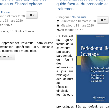
tales et Shared epitope
guide factuel du pronostic et
traitement
:
Abstract
tion : 23 mars 2020
Catégorie :
Nouveauté
our : 23 mars 2020
Publication : 18 mars 2020
ges : 2077
Mis à jour : 18 mars 2020
Affichages : 2152
ronne, J.J. Bonfil - France
Ce livre est
un guide
Appréhender l’éventuel parallélisme
factuel de la
ermination génétique HLA, maladie
couverture
 et polyarthrite rhumatoïde.
radiculaire
parodontale
a suite...
qui fournit
des
informations
à jour sur
l'étiologie
des défauts
de
récession
gingivale,
les facteurs
pronostiques liés au défaut, au pa