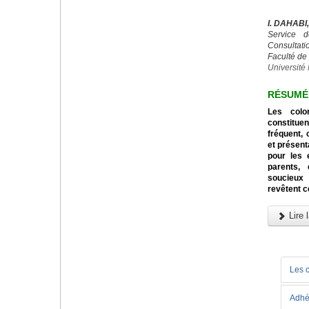
I. DAHABI
Service d
Consultatio
Faculté de
Universit
RÉSUMÉ
Les colo
constitu
fréquent, 
et présent
pour les 
parents,
soucieux 
revêtent c
Lire l
Les 
Adhé