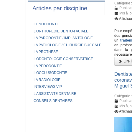
Catégorie 
Articles par discipline
Publicat
Mis à j
Afficha
L'ENDODONTIE
Pour empêc
L'ORTHOPEDIE DENTO-FACIALE
des genci
LA PARODONTIE / IMPLANTOLOGIE
un
traite
LA PATHOLOGIE / CHIRURGIE BUCCALE
en profond
dans la p
LA PROTHESE
nécessaire
L'ODONTOLOGIE CONSERVATRICE
Lire l
LA PEDODONTIE
L'OCCLUSODONTIE
Dentiste
coronav
LA RADIOLOGIE
Miguel 
INTERVIEWS VIP
L'ASSISTANTE DENTAIRE
Catégorie 
CONSEILS DENTAIRES
Publicat
Mis à jo
Afficha