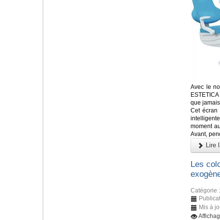
Avec le no
ESTETICA E
que jamais
Cet écran
intelligen
moment aux
Avant, pend
Lire l
Les colo
exogène
Catégorie 
Publicat
Mis à jo
Afficha