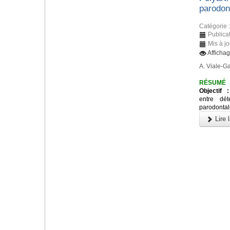
parodon
Catégorie 
Publica
Mis à j
Afficha
A. Viale-Ga
RÉSUMÉ
Objectif :
entre dét
parodontale
Lire l