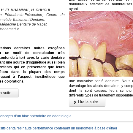
douloureux affectent de nombreuses
ayant
, H. EL KHAMMAL, H. CHHOUL
e Pédodontie-Prévention, Centre de
n et de Traitement Dentaire.
 Médecine Dentaire de Rabat.
é Mohamed V
rations dentaires noires exogènes
ent un motif de consultation très
confondu à tort avec la carie dentaire
ant une source d’inquiétude aussi bien
enfants qui en présentent que leurs
 étant dans la plupart des temps
quant à l’aspect inesthétique que
une mauvaise santé dentaire. Nous 
es colorations.
davantage les abcès dentaires, y compr
dont ils sont causés, leurs symptô
a suite...
différents types de traitement disponible
Lire la suite...
concepts d’un bloc opératoire en odontologie
sifs dentaires haute performance contenant un monomère à base d'éther