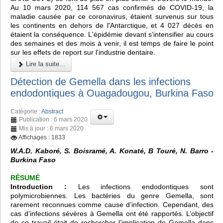
Au 10 mars 2020, 114 567 cas confirmés de COVID-19, la
maladie causée par ce coronavirus, étaient survenus sur tous
les continents en dehors de l'Antarctique, et 4 027 décès en
étaient la conséquence. L'épidémie devant s'intensifier au cours
des semaines et des mois à venir, il est temps de faire le point
sur les effets de report sur l'industrie dentaire.
Lire la suite...
Détection de Gemella dans les infections
endodontiques à Ouagadougou, Burkina Faso
Catégorie :
Abstract
Publication : 6 mars 2020
Mis à jour : 6 mars 2020
Affichages : 1833
W.A.D. Kaboré, S. Boisramé, A. Konaté, B Touré, N. Barro -
Burkina Faso
RÉSUMÉ
Introduction :
Les infections endodontiques sont
polymicrobiennes. Les bactéries du genre Gemella, sont
rarement reconnues comme cause d’infection. Cependant, des
cas d’infections sévères à Gemella ont été rapportés. L’objectif
de ce travail était de rechercher l’implication de Gemella dans