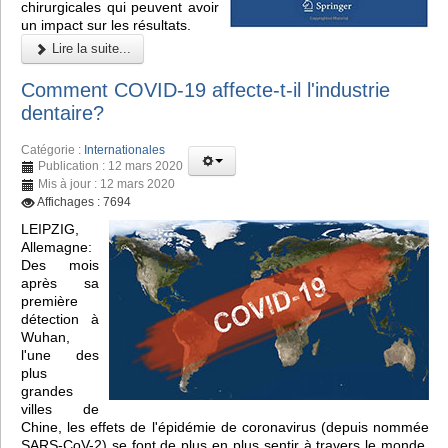
chirurgicales qui peuvent avoir
un impact sur les résultats.
Lire la suite...
Comment COVID-19 affecte-t-il l'industrie
dentaire?
Catégorie :
Internationales
Publication : 12 mars 2020
Mis à jour : 12 mars 2020
Affichages : 7694
LEIPZIG,
Allemagne:
Des mois
après sa
première
détection à
Wuhan,
l'une des
plus
grandes
villes de
Chine, les effets de l'épidémie de coronavirus (depuis nommée
SARS-CoV-2) se font de plus en plus sentir à travers le monde.