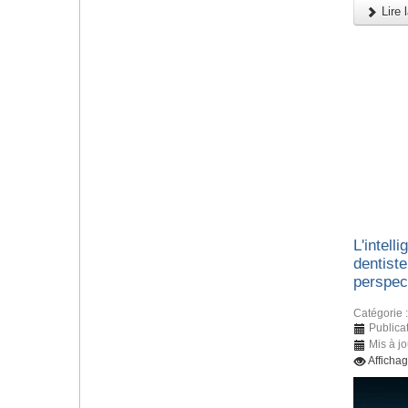
Lire l
L'intelli
dentiste
perspec
Catégorie 
Publicat
Mis à jo
Afficha