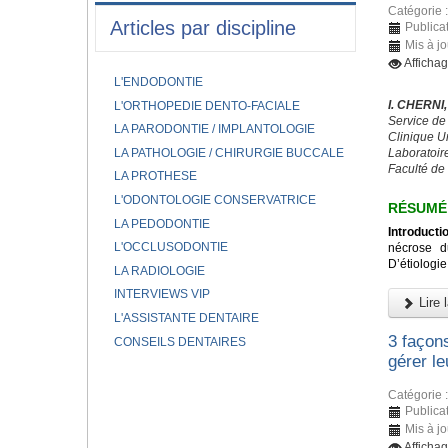
Catégorie 
Articles par discipline
Publicat
Mis à jo
Afficha
L'ENDODONTIE
I. CHERNI
L'ORTHOPEDIE DENTO-FACIALE
Service de
LA PARODONTIE / IMPLANTOLOGIE
Clinique U
LA PATHOLOGIE / CHIRURGIE BUCCALE
Laboratoir
Faculté de
LA PROTHESE
L'ODONTOLOGIE CONSERVATRICE
RÉSUM
LA PEDODONTIE
Introducti
L'OCCLUSODONTIE
nécrose d
D’étiologie
LA RADIOLOGIE
INTERVIEWS VIP
Lire l
L'ASSISTANTE DENTAIRE
3 façon
CONSEILS DENTAIRES
gérer le
Catégorie 
Publicat
Mis à j
Afficha