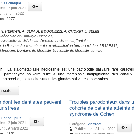
:
Cas clinique
ion : 7 juin 2021
ur : 7 juin 2022
ges : 8977
, H. HENTATI, A. SLIM, A. BOUGUEZZI, A. CHOKRI, J. SELMI
 Médecine et Chirurgie Buccales,
niversitaire de Médecine Dentaire de Monastir, Tunisie
e de Recherche « santé orale et réhabilitation bucco-faciale » LR12ES11,
 Médecine Dentaire de Monastir, Université de Monastir, Tunisie
É
on :
La sialométaplasie nécrosante est une pathologie salivaire rare caractér
u parenchyme salivaire suite à une métaplasie malpighienne des canaux e
 non précise, elle touche surtout les glandes salivaires accessoires.
a suite...
s dont les dentistes peuvent
Troubles parodontaux dans 
ur stress
cohorte de patients atteints 
syndrome de Cohen
:
Conseil plus
ion : 3 juin 2021
Catégorie :
Abstract
our : 19 mars 2022
Publication : 31 mai 2021
ges : 4851