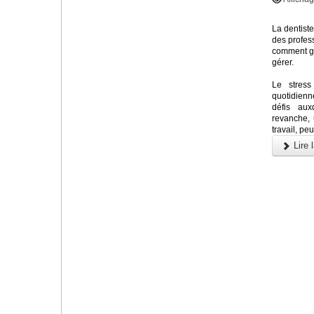
La dentiste
des profess
comment gér
gérer.
Le stress
quotidienn
défis au
revanche, 
travail, pe
Lire l