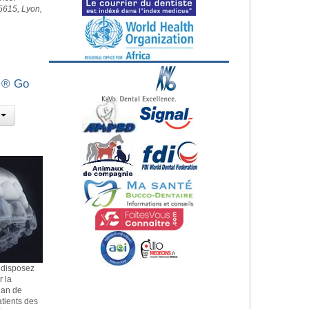
5615, Lyon,
n ® Go
 disposez
r la
lan de
patients des