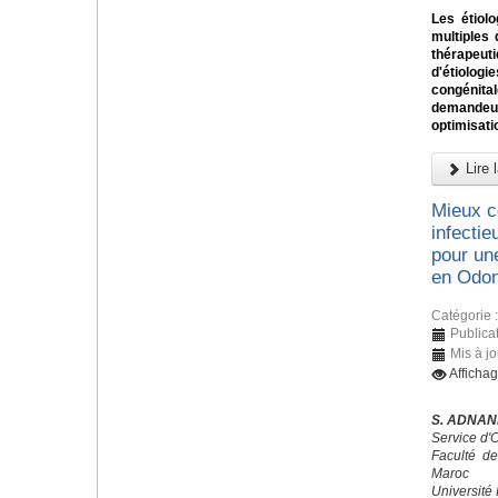
Les étiol
multiples 
thérapeu
d'étiolog
congénit
demandeur
optimisatio
Lire l
Mieux c
infectie
pour un
en Odont
Catégorie 
Publica
Mis à j
Afficha
S. ADNANE
Service d'
Faculté d
Maroc
Université 