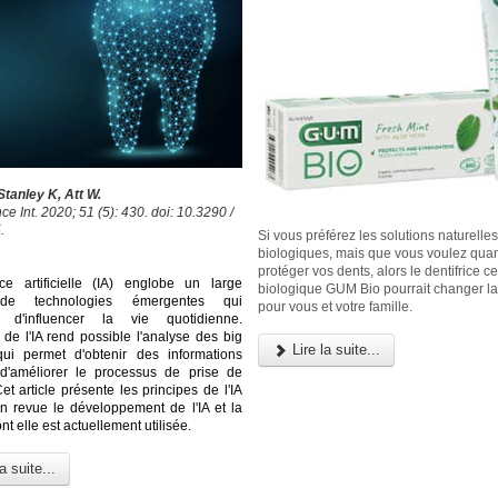
tanley K, Att W.
e Int. 2020; 51 (5): 430. doi: 10.3290 /
.
Si vous préférez les solutions naturelles
biologiques, mais que vous voulez qu
protéger vos dents, alors le dentifrice cer
ence artificielle (IA) englobe un large
biologique GUM Bio pourrait changer l
 de technologies émergentes qui
pour vous et votre famille.
t d'influencer la vie quotidienne.
 de l'IA rend possible l'analyse des big
Lire la suite...
qui permet d'obtenir des informations
 d'améliorer le processus de prise de
et article présente les principes de l'IA
n revue le développement de l'IA et la
t elle est actuellement utilisée.
a suite...