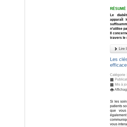
RÉSUMÉ
Le diabè
apparaît 
suffisamm
n’utilise p
Il concern
travers le
Lire l
Les clé
efficace
Catégorie 
Publica
Mis à jo
Afficha
Si les soi
patients so
que vous 
également 
communiqué
vous inter