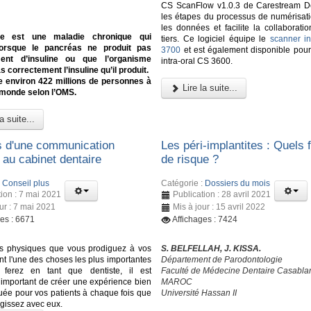
CS ScanFlow v1.0.3 de Carestream De
les étapes du processus de numérisati
les données et facilite la collaborati
te est une maladie chronique qui
tiers. Ce logiciel équipe le
scanner in
lorsque le pancréas ne produit pas
3700
et est également disponible pour
ent d’insuline ou que l’organisme
intra-oral CS 3600.
as correctement l’insuline qu’il produit.
e environ 422 millions de personnes à
Lire la suite...
 monde selon l’OMS.
a suite...
s d'une communication
Les péri-implantites : Quels 
 au cabinet dentaire
de risque ?
:
Conseil plus
Catégorie :
Dossiers du mois
tion : 7 mai 2021
Publication : 28 avril 2021
ur : 7 mai 2021
Mis à jour : 15 avril 2022
ges : 6671
Affichages : 7424
ns physiques que vous prodiguez à vos
S. BELFELLAH, J. KISSA.
nt l'une des choses les plus importantes
Département de Parodontologie
ferez en tant que dentiste, il est
Faculté de Médecine Dentaire Casabla
important de créer une expérience bien
MAROC
e pour vos patients à chaque fois que
Université Hassan II
agissez avec eux.