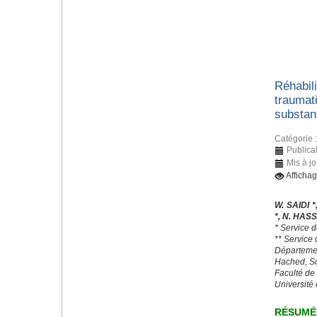
Réhabili
traumat
substan
Catégorie 
Publica
Mis à j
Afficha
W. SAIDI *
*, N. HAS
* Service d
** Service
Départeme
Hached, S
Faculté de
Université
RÉSUMÉ