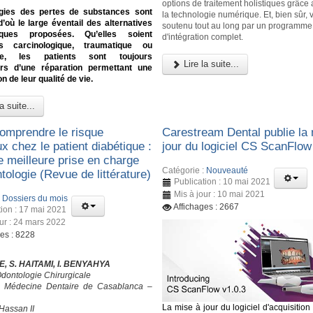
options de traitement holistiques grâce 
ogies des pertes de substances sont
la technologie numérique. Et, bien sûr,
d’où le large éventail des alternatives
soutenu tout au long par un programme
tiques proposées. Qu’elles soient
d'intégration complet.
ies carcinologique, traumatique ou
ale, les patients sont toujours
Lire la suite...
s d’une réparation permettant une
n de leur qualité de vie.
a suite...
omprendre le risque
Carestream Dental publie la
ux chez le patient diabétique :
jour du logiciel CS ScanFlow
e meilleure prise en charge
Catégorie :
Nouveauté
ologie (Revue de littérature)
Publication : 10 mai 2021
Mis à jour : 10 mai 2021
:
Dossiers du mois
Affichages : 2667
tion : 17 mai 2021
our : 24 mars 2022
ges : 8228
, S. HAITAMI, I. BENYAHYA
Odontologie Chirurgicale
e Médecine Dentaire de Casablanca –
La mise à jour du logiciel d'acquisitio
Hassan II