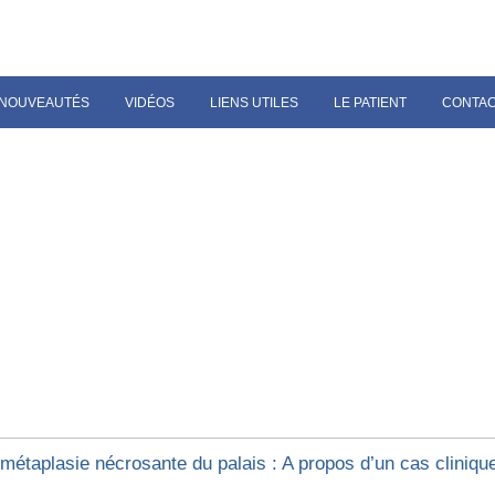
NOUVEAUTÉS
VIDÉOS
LIENS UTILES
LE PATIENT
CONTA
ométaplasie nécrosante du palais : A propos d’un cas cliniqu