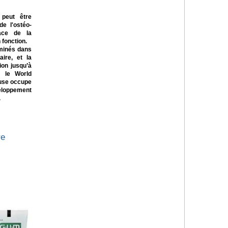
 peut être
e l'ostéo-
ace de la
 fonction.
minés dans
aire, et la
ion jusqu’à
n le World
euse occupe
eloppement
.
re