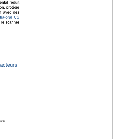
ntal réduit
on, protège
on avec des
tra-oral CS
 le scanner
facteurs
nca -