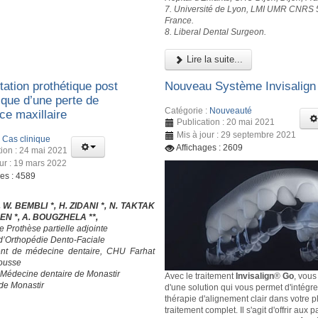
7. Université de Lyon, LMI UMR CNRS 
France.
8. Liberal Dental Surgeon.
Lire la suite...
tation prothétique post
Nouveau Système Invisalig
ique d’une perte de
Catégorie :
Nouveauté
ce maxillaire
Publication : 20 mai 2021
Mis à jour : 29 septembre 2021
:
Cas clinique
Affichages : 2609
tion : 24 mai 2021
our : 19 mars 2022
ges : 4589
, W. BEMBLI *, H. ZIDANI *, N. TAKTAK
SEN *, A. BOUGZHELA **,
e Prothèse partielle adjointe
 d’Orthopédie Dento-Faciale
nt de médecine dentaire, CHU Farhat
ousse
 Médecine dentaire de Monastir
Avec le traitement
Invisalign
®
Go
, vous
 de Monastir
d'une solution qui vous permet d'intégre
thérapie d'alignement clair dans votre p
traitement complet. Il s'agit d'offrir aux 