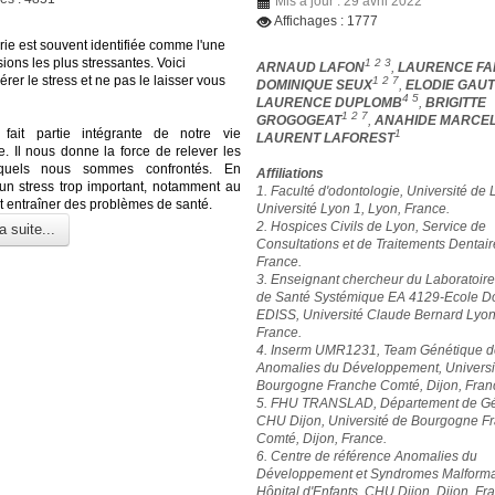
Mis à jour : 29 avril 2022
Affichages : 1777
rie est souvent identifiée comme l'une
ions les plus stressantes. Voici
1 2 3
ARNAUD LAFON
,
LAURENCE FA
er le stress et ne pas le laisser vous
1 2 7
DOMINIQUE SEUX
,
ELODIE GAUT
4 5
LAURENCE DUPLOMB
,
BRIGITTE
1 2 7
GROGOGEAT
,
ANAHIDE MARCE
 fait partie intégrante de notre vie
1
LAURENT LAFOREST
e. Il nous donne la force de relever les
xquels nous sommes confrontés. En
Affiliations
un stress trop important, notamment au
1. Faculté d'odontologie, Université de 
ut entraîner des problèmes de santé.
Université Lyon 1, Lyon, France.
2. Hospices Civils de Lyon, Service de
a suite...
Consultations et de Traitements Dentair
France.
3. Enseignant chercheur du Laboratoir
de Santé Systémique EA 4129-Ecole Do
EDISS, Université Claude Bernard Lyon
France.
4. Inserm UMR1231, Team Génétique d
Anomalies du Développement, Universi
Bourgogne Franche Comté, Dijon, Fran
5. FHU TRANSLAD, Département de Gé
CHU Dijon, Université de Bourgogne F
Comté, Dijon, France.
6. Centre de référence Anomalies du
Développement et Syndromes Malformat
Hôpital d'Enfants, CHU Dijon, Dijon, Fr