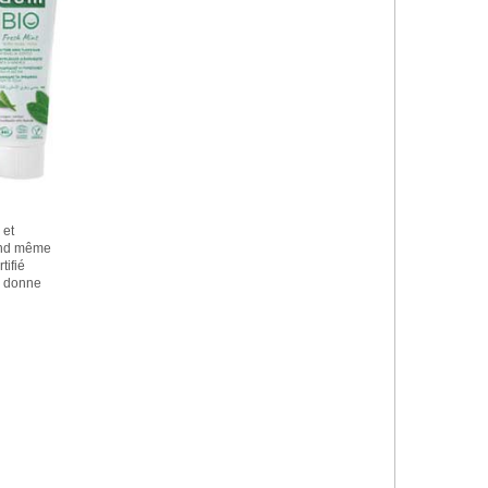
 et
and même
tifié
a donne