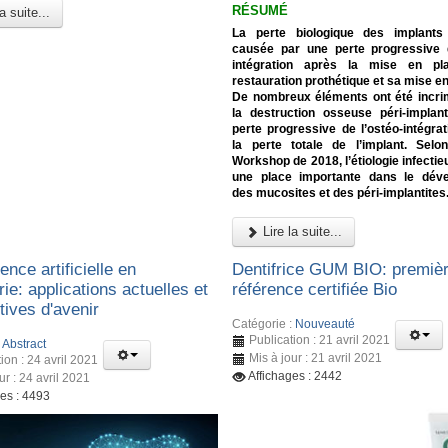
RÉSUMÉ
a suite...
La perte biologique des implants
causée par une perte progressive d
intégration après la mise en pl
restauration prothétique et sa mise en
De nombreux éléments ont été incri
la destruction osseuse péri-implant
perte progressive de l’ostéo-intégrat
la perte totale de l’implant. Selo
Workshop de 2018, l’étiologie infecti
une place importante dans le dév
des mucosites et des péri-implantites
Lire la suite...
gence artificielle en
Dentifrice GUM BIO: premiè
rie: applications actuelles et
référence certifiée Bio
tives d'avenir
Catégorie :
Nouveauté
Publication : 21 avril 2021
:
Abstract
Mis à jour : 21 avril 2021
ion : 24 avril 2021
Affichages : 2442
ur : 24 avril 2021
ges : 4493