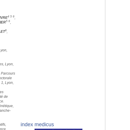
4 5 6
IVRE
,
5 6
IER
,
8
LET
,
Lyon,
es, Lyon,
e Parcours
ctorale
 1, Lyon,
es
té de
ce.
nétique,
ranche-
index medicus
ifs,
ance.