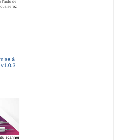
à l'aide de
 vous serez
 mise à
 v1.0.3
n du scanner