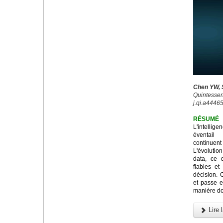
Chen YW, S
Quintessenc
j.qi.a44465
RÉSUMÉ
L'intellig
éventail
continuen
L'évolution
data, ce 
fiables et
décision. C
et passe e
manière don
Lire l