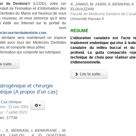
er du Dentiste
® (LCDD), votre 1er
K. JAWAD, M. JABRI, A. BENNANI, A.
atuit de Formation et d’Information des
ELOUAZZANI
entistes du Maroc est heureux de vous
Faculté de Médecine Dentaire de Casa
à nouveau, et vous annonce qu’il sera
Université Hassan II
 édité sur Internet sur le portail du
ême nom
RÉSUMÉ
w.lecourrierdudentiste.com
.
l dentaire sera maintenant un espace
L’obturation canalaire est l’acte 
utile pour tous les Médecins Dentistes
traitement endontique qui vise à isole
es, et comporte deux pôles :
canalaire du milieu buccal et du
nformation qui comporte les rubriques
profond. La gutta compactée rep
technique de choix pour réaliser une
tridimensionnelle.
a suite...
Lire la suite...
atrogénique et chirurgie
tique (A propos d’un cas)
:
Cas clinique
ion : 15 juin 2001
ur : 7 juillet 2023
ges : 17738
 , A. BENNANI, I. BENKIRANE , M.
 Kh. LAHLOU , A. EL OUAZZANI-