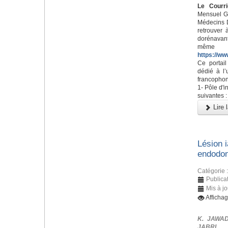
Le Courri
Mensuel Gr
Médecins D
retrouver 
dorénavant
m
https://ww
Ce portai
dédié à l’
francophon
1- Pôle d'i
suivantes :
Lire l
Lésion i
endodon
Catégorie 
Publicat
Mis à jo
Afficha
K. JAWAD
JABRI ,