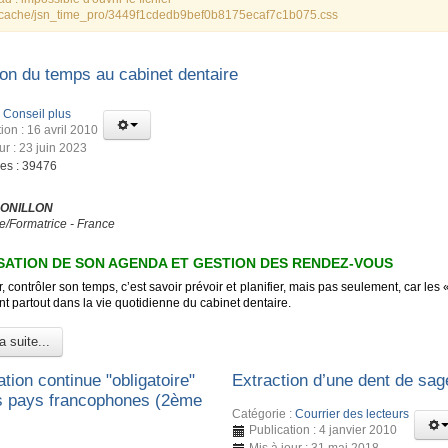
cache/jsn_time_pro/3449f1cdedb9bef0b8175ecaf7c1b075.css
ion du temps au cabinet dentaire
:
Conseil plus
ion : 16 avril 2010
ur : 23 juin 2023
ges : 39476
 ONILLON
e/Formatrice - France
ATION DE SON AGENDA ET GESTION DES RENDEZ-VOUS
, contrôler son temps, c’est savoir prévoir et planifier, mais pas seulement, car les 
t partout dans la vie quotidienne du cabinet dentaire.
a suite...
tion continue "obligatoire"
Extraction d’une dent de sa
s pays francophones (2ème
Catégorie :
Courrier des lecteurs
Publication : 4 janvier 2010
Mis à jour : 31 mai 2018