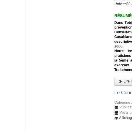
Université 
RÉSUMÉ
Dans l’obj
préventio
Consulta
Casablan
descriptiv
2006.
Notre éc
praticiens
la 5ème a
exerçant
Traitement
Lire l
Le Cour
Catégorie 
Publicat
Mis à jo
Afficha