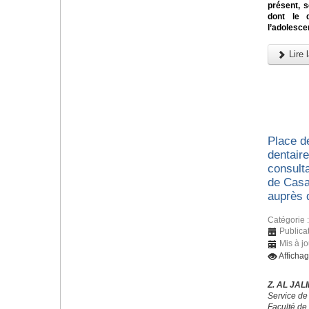
présent, s
dont le 
l’adolesce
Lire l
Place d
dentaire
consulta
de Casa
auprès 
Catégorie 
Publica
Mis à jo
Afficha
Z. AL JALI
Service de
Faculté de