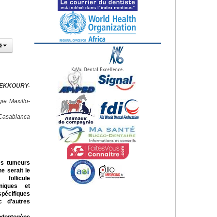
HEKKOURY-
ie Maxillo-
Casablanca
es tumeurs
ne serait le
follicule
iniques et
spécifiques
c d’autres