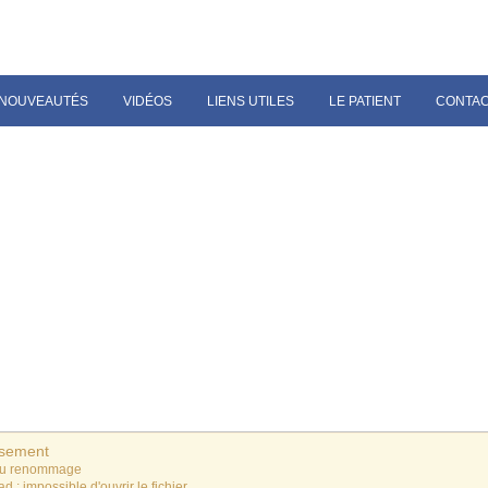
NOUVEAUTÉS
VIDÉOS
LIENS UTILES
LE PATIENT
CONTA
ssement
du renommage
ad : impossible d'ouvrir le fichier