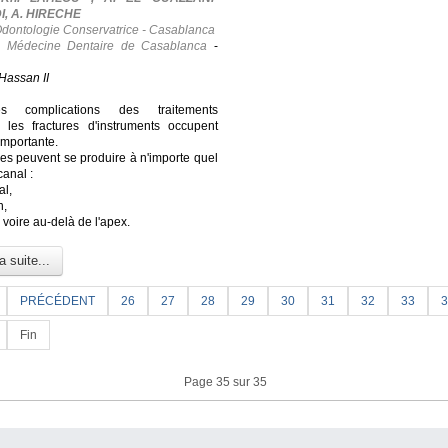
, A. HIRECHE
Odontologie Conservatrice - Casablanca
e Médecine Dentaire de Casablanca
-
Hassan II
s complications des traitements
, les fractures d'instruments occupent
importante.
res peuvent se produire à n'importe quel
canal :
al,
n,
l voire au-delà de l'apex.
a suite...
PRÉCÉDENT
26
27
28
29
30
31
32
33
3
Fin
Page 35 sur 35