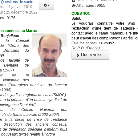
:
Questions de santé
Affichages : 9655
ion : 4 janvier 2010
our : 25 décembre 2022
QUESTION :
ges : 9176
Salut,
Je voudrais connaitre votre avis 
l'extraction d'une dent de sagesse
on continue au Maroc
contact avec le canal mandibulaire infé
 Benjelloun
peur d'avoir des complications après l'o
nt du Conseil
Que me conseillez-vous?
 de l'Ordre des
Dr. P. D. (France)
 Dentistes du
Lire la suite...
09)
de faculté de
e Dentaire de
a (1987)
ateur de la
n Nationale des
 des Chirurgiens dentistes du Secteur
s 1998)
r du syndicat régional de casa (SMDC)
on à la création d'un bulletin syndical de
Convergence Dentaire"
ateur du Comité National des
nels de Santé Libérale (2002-2004)
on à la sortie de crise de l'instance
: dissolution des anciens conseils,
on de délégation spéciale d’intérim puis
 nouveaux textes relatifs à l'ordre