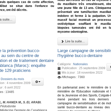
Nous décrivons un cas de myxome 
euls quelques cas de cette affection,
du maxillaire très envahissant, ob
début se situe dans l’enfance ou
une jeune fille de 13 ans. Cliniquemen
nce, ont été décrits.
présentait une tuméfaction maxilla
indolore et ferme à la palpation. 
a suite...
massif facial montrait un processu
ostéolytique soufflant le maxill
biopsies tumorales ont été en f
myxome odontogène.
Lire la suite...
e la prévention bucco-
Large campagne de sensibili
 au sein du centre de
l'hygiène bucco-dentaire
tion et de traitement dentaire
Catégorie :
Nationales
blanca (Maroc): enquête
Publication : 25 septembre 2009
de 129 praticiens
Mis à jour : 18 novembre 2022
Affichages : 7360
:
Dossiers du mois
tion : 4 novembre 2009
ur : 6 avril 2022
En partenariat avec le ministère de l
ministère de l'Education nationale et 
ges : 13485
de la Jeunesse et des Sports, Colgate-
mené pendant les trois derniers
L, M. HAMZA M., S. EL ARABI.
campagne de sensibilisation et de moti
 Pédodontie
santé bucco-dentaire au niveau des 
 Médecine Dentaire de Casablanca