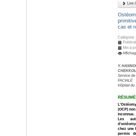
Lire l
Ostéomy
primitiv
cas et r
Catégorie 
Publica
Mis à jo
Afficha
Y. HANNO
CHEKKOUR
Service de
FACIALE
Hôpital du
RÉSUMÉ
L'Ostéomyé
(OCP) non 
inconnue.
Les aut
d'ostéomyé
chez une f
permis de