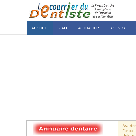
ACCUEIL
STAFF
ACTUALITÉS
AGENDA
Averti
Échec 
JFile::re