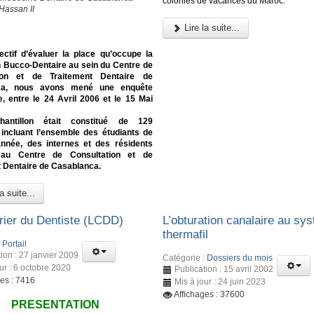
colonies de vacances du Maroc.
Hassan II
Lire la suite...
ectif d’évaluer la place qu’occupe la
n Bucco-Dentaire au sein du Centre de
tion et de Traitement Dentaire de
ca, nous avons mené une enquête
e, entre le 24 Avril 2006 et le 15 Mai
hantillon était constitué de 129
 incluant l’ensemble des étudiants de
nnée, des internes et des résidents
 au Centre de Consultation et de
 Dentaire de Casablanca.
a suite...
rier du Dentiste (LCDD)
L’obturation canalaire au sy
thermafil
:
Portail
ion : 27 janvier 2009
Catégorie :
Dossiers du mois
ur : 6 octobre 2020
Publication : 15 avril 2002
ges : 7416
Mis à jour : 24 juin 2023
Affichages : 37600
PRESENTATION