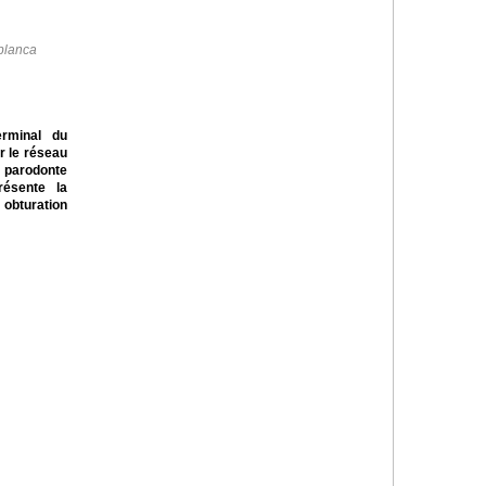
blanca
terminal du
r le réseau
 parodonte
résente la
 obturation