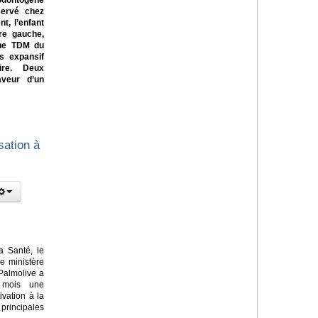
odontogène
servé chez
t, l’enfant
ire gauche,
Une TDM du
s expansif
aire. Deux
aveur d’un
sation à
a Santé, le
le ministère
Palmolive a
 mois une
vation à la
principales