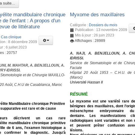
a suite...
élite mandibulaire chronique
Myxome des maxillaires
e de l'enfant : A propos d'un
Catégorie :
Dossiers du mois
evue de littérature
Publication : 13 novembre 2009
Mis à jour : 26 juin 2023
:
Cas clinique
Affichages : 28989
tion : 8 décembre 2009
ur : 6 juillet 2023
ges : 20757
A. NAJI, A. BENJELLOUN, A. C
IDRISSI.
Service de Stomatologie et de Chirurg
UNI, M. MAHTAR, A. BENJELLOUN, A.
Faciale
Y-IDRISSI.
Hôpital 20 Août 1953 – C.H.U. de 
 Stomotologie et de Chirurgie MAXILLO-
(Maroc)
Université Hassan II
 20 Août, C.H.U de Casablanca, Maroc
R
É
SUMÉ
Le myxome est une variété rare d
lite Mandibulaire chronique Primitive
bénignes des maxillaires, dont l’origi
suppurative est rare et de cause
mésenchyme embryonnaire du 
dentaire. Les manifestations cl
eurs décrivent un cas rare
radiologiques sont variables et non 
lite mandibulaire chronique primitive
et peuvent prêter confusion ave
ille de 6 ans, l'examen histologique a
lésions.
 confirmer le diagnostic.
Jusqu’à