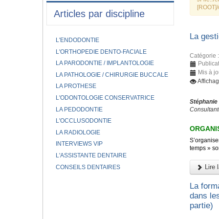
[ROOT]/
Articles par discipline
La gest
L'ENDODONTIE
L'ORTHOPEDIE DENTO-FACIALE
Catégorie 
LA PARODONTIE / IMPLANTOLOGIE
Publicat
Mis à jo
LA PATHOLOGIE / CHIRURGIE BUCCALE
Afficha
LA PROTHESE
L'ODONTOLOGIE CONSERVATRICE
Stéphanie
LA PEDODONTIE
Consultant
L'OCCLUSODONTIE
ORGANIS
LA RADIOLOGIE
S’organiser
INTERVIEWS VIP
temps » son
L'ASSISTANTE DENTAIRE
Lire l
CONSEILS DENTAIRES
La forma
dans le
partie)