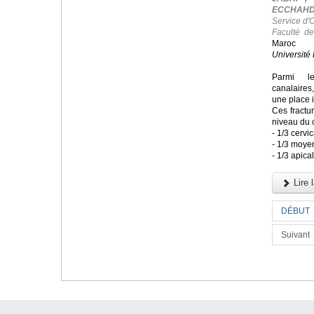
ECCHAHDI
Service d'
Faculté d
Maroc
Université 
Parmi le
canalaires
une place 
Ces fractu
niveau du 
- 1/3 cervic
- 1/3 moye
- 1/3 apica
Lire l
DÉBUT
Suivant