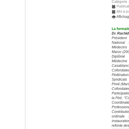
Catégorie 
Publicat
Mis à j
Afficha
La formati
Dr. Rachid
Préside
National
Médecins
Maroc (20
Diplômé 
Médecin
Casablanc
Cofond
Fédératio
Syndicats
Privé (Mar
Cofondateu
Participati
la Féd.: "
Coordin
Profession
Contributi
ordinale 
instaurati
refonte des