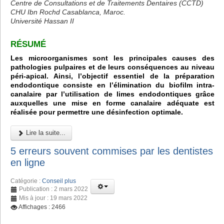
Centre de Consultations et de Traitements Dentaires (CCTD)
CHU Ibn Rochd Casablanca, Maroc.
Université Hassan II
RÉSUMÉ
Les microorganismes sont les principales causes des
pathologies pulpaires et de leurs conséquences au niveau
péri-apical. Ainsi, l’objectif essentiel de la préparation
endodontique consiste en l’élimination du biofilm intra-
canalaire par l’utilisation de limes endodontiques grâce
auxquelles une mise en forme canalaire adéquate est
réalisée pour permettre une désinfection optimale.
Lire la suite...
5 erreurs souvent commises par les dentistes
en ligne
Catégorie :
Conseil plus
Publication : 2 mars 2022
Mis à jour : 19 mars 2022
Affichages : 2466