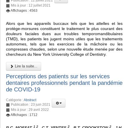
Publication : 12 juillet 2021
Mis à jour : 12 juillet 2021
Affichages : 4563
Alors que les appareils buccaux tels que les attelles et les
protège-morsures constituent le traitement le plus courant des
douleurs faciales dues aux troubles temporomandibulaires
(TMD), les patients les jugent moins utiles que les traitements
autonomes, tels que les exercices de la mâchoire ou les
compresses chaudes, selon une nouvelle étude menée par des
chercheurs du New York University College of Dentistry.
Lire la suite...
Perceptions des patients sur les services
dentaires professionnels pendant la pandémie
de COVID-19
Catégorie :
Abstract
Publication : 23 juin 2021
Mis à jour : 29 avril 2022
Affichages : 1712
1 2
2
2
R.C. MOFFAT
, C.T. YENTES
, B.T. CROOKSTON
, J.H.