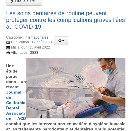
Lire la suite...
Les soins dentaires de routine peuvent
protéger contre les complications graves liées
au COVID-19
Catégorie :
Internationales
Publication : 17 août 2021
Mis à jour : 15 avril 2022
Affichages : 3883
Une
étude
parue
dans un
récent
Journal
de
California
Dental
Associati
on ACD
conclut que les interventions en matière d'hygiène buccale
et les traitements parodontaux et dentaires ont le potentiel