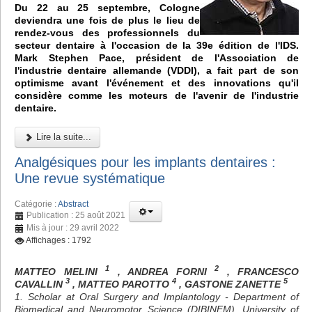
Du 22 au 25 septembre, Cologne
deviendra une fois de plus le lieu de
rendez-vous des professionnels du
secteur dentaire à l'occasion de la 39e édition de l'IDS.
Mark Stephen Pace, président de l'Association de
l'industrie dentaire allemande (VDDI), a fait part de son
optimisme avant l'événement et des innovations qu'il
considère comme les moteurs de l'avenir de l'industrie
dentaire.
Lire la suite...
Analgésiques pour les implants dentaires :
Une revue systématique
Catégorie :
Abstract
Publication : 25 août 2021
Mis à jour : 29 avril 2022
Affichages : 1792
1
2
MATTEO MELINI
, ANDREA FORNI
, FRANCESCO
3
4
5
CAVALLIN
, MATTEO PAROTTO
, GASTONE ZANETTE
1. Scholar at Oral Surgery and Implantology - Department of
Biomedical and Neuromotor Science (DIBINEM), University of