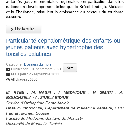
autorités gouvernementales régionales, en particulier dans les
nations en développement telles que le Brésil, l'Inde, la Malaisie
et la Thaïlande, stimulent la croissance du secteur du tourisme
dentaire.
Lire la suite...
Particularité céphalométrique des enfants ou
jeunes patients avec hypertrophie des
tonsilles palatines
Catégorie :
Dossiers du mois
Publication : 16 septembre 2021
Mis à jour : 26 septembre 2022
Affichages : 6853
M. RTIBI
; M. NASFI ; I. MEDHIOUB
; H. GMATI
; A.
BOUGHZELA
; A. ZINELABIDINE
Service d’Orthopédie Dento-faciale
Unité d’Orthodontie, Département de médecine dentaire, CHU
Farhat Hached, Sousse
Faculté de Médecine dentaire de Monastir
Université de Monastir, Tunisie