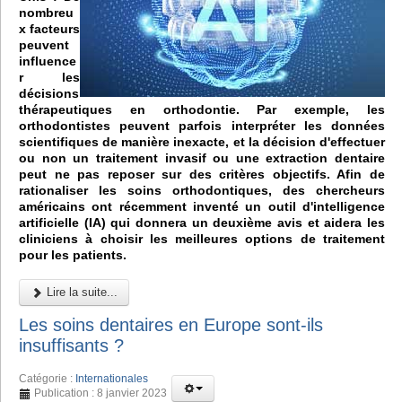
nombreu
x facteurs
peuvent
influence
r les
décisions
thérapeutiques en orthodontie. Par exemple, les
orthodontistes peuvent parfois interpréter les données
scientifiques de manière inexacte, et la décision d'effectuer
ou non un traitement invasif ou une extraction dentaire
peut ne pas reposer sur des critères objectifs. Afin de
rationaliser les soins orthodontiques, des chercheurs
américains ont récemment inventé un outil d'intelligence
artificielle (IA) qui donnera un deuxième avis et aidera les
cliniciens à choisir les meilleures options de traitement
pour les patients.
Lire la suite...
Les soins dentaires en Europe sont-ils
insuffisants ?
Catégorie :
Internationales
Publication : 8 janvier 2023