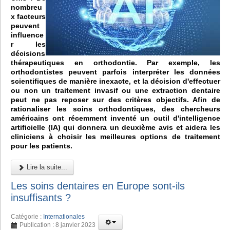
nombreu
x facteurs
peuvent
influence
r les
décisions
thérapeutiques en orthodontie. Par exemple, les
orthodontistes peuvent parfois interpréter les données
scientifiques de manière inexacte, et la décision d'effectuer
ou non un traitement invasif ou une extraction dentaire
peut ne pas reposer sur des critères objectifs. Afin de
rationaliser les soins orthodontiques, des chercheurs
américains ont récemment inventé un outil d'intelligence
artificielle (IA) qui donnera un deuxième avis et aidera les
cliniciens à choisir les meilleures options de traitement
pour les patients.
Lire la suite...
Les soins dentaires en Europe sont-ils
insuffisants ?
Catégorie :
Internationales
Publication : 8 janvier 2023