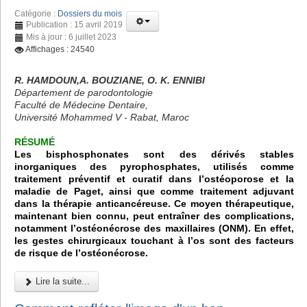
Catégorie :
Dossiers du mois
Publication : 15 avril 2019
Mis à jour : 6 juillet 2023
Affichages : 24540
R. HAMDOUN,A. BOUZIANE, O. K. ENNIBI
Département de parodontologie
Faculté de Médecine Dentaire,
Université Mohammed V - Rabat, Maroc
RÉSUMÉ
Les bisphosphonates sont des dérivés stables
inorganiques des pyrophosphates, utilisés comme
traitement préventif et curatif dans l’ostéoporose et la
maladie de Paget, ainsi que comme traitement adjuvant
dans la thérapie anticancéreuse. Ce moyen thérapeutique,
maintenant bien connu, peut entraîner des complications,
notamment l’ostéonécrose des maxillaires (ONM). En effet,
les gestes chirurgicaux touchant à l’os sont des facteurs
de risque de l’ostéonécrose.
Lire la suite...