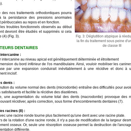
).
e des nos traitements orthodontiques pourra
à la persistance des pressions anormales
 péribuccales au repos et en fonction.
 les troubles fonctionnels observés au début
ent devront être étudiés et supprimés si cela
 (4) (Fig. 3).
Fig. 3: Déglutition atypique à réed
la fin du traitement sous peine d'u
de classe III
CTEURS DENTAIRES
 intercanine :
ur intercanine au niveau apical est génétiquement déterminée et étroitement
imension du bord inférieur de l'os mandibulaire. Ainsi, vouloir mobiliser les canin
ase par une expansion conduirait inévitablement à une récidive et donc à 
nt incisif.
es dents :
nution du volume normal des dents (microdontie) entraîne des difficultés pour avoi
 satisfaisants et facilite la récidive des diastèmes.
, une augmentation du volume total des dents (macrodontie) provoque des m
pouvant récidiver, après correction, sous forme d'encombrements dentaires (7).
es racines (8) :
vec une racine ronde tourne plus facilement qu'une dent avec une racine plate.
ors de la rotation d'une racine ronde, il n'y a pas de modification de la largeur des
ment osseux. Or, seule une résorption osseuse permet la destruction de l'ancrage
ientation différente.