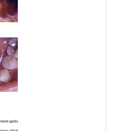
ement après
tonus labial