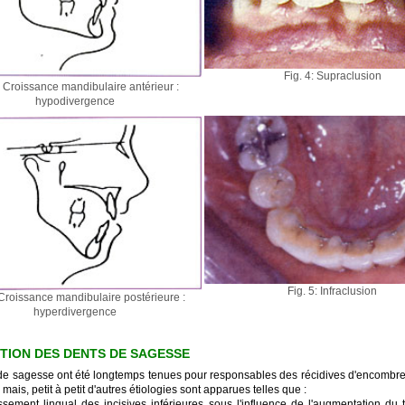
Fig. 4: Supraclusion
: Croissance mandibulaire antérieur :
hypodivergence
Fig. 5: Infraclusion
 Croissance mandibulaire postérieure :
hyperdivergence
TION DES DENTS DE SAGESSE
de sagesse ont été longtemps tenues pour responsables des récidives d'encombr
; mais, petit à petit d'autres étiologies sont apparues telles que :
ssement lingual des incisives inférieures sous l'influence de l'augmentation du 