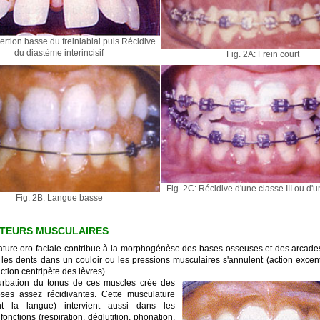
sertion basse du freinlabial puis Récidive
du diastème interincisif
Fig. 2A: Frein court
Fig. 2C: Récidive d'une classe III ou d
Fig. 2B: Langue basse
CTEURS MUSCULAIRES
ture oro-faciale contribue à la morphogénèse des bases osseuses et des arcades
 les dents dans un couloir ou les pressions musculaires s'annulent (action excen
ction centripète des lèvres).
urbation du tonus de ces muscles crée des
ses assez récidivantes. Cette musculature
t la langue) intervient aussi dans les
 fonctions (respiration, déglutition, phonation,