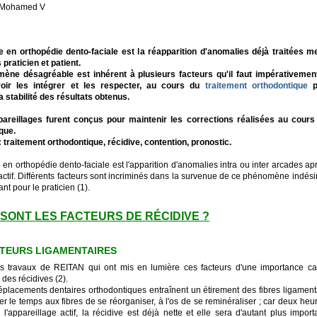
é Mohamed V
e en orthopédie dento-faciale est la réapparition d'anomalies déjà traitées m
praticien et patient.
ène désagréable est inhérent à plusieurs facteurs qu'il faut impérativemen
oir les intégrer et les respecter, au cours du
traitement orthodontique
p
a stabilité des résultats obtenus.
areillages furent conçus pour maintenir les corrections réalisées au cours 
que.
: traitement orthodontique, récidive, contention, pronostic.
 en orthopédie dento-faciale est l'apparition d'anomalies intra ou inter arcades apr
actif. Différents facteurs sont incriminés dans la survenue de ce phénomène indésir
t pour le praticien (1).
SONT LES FACTEURS DE RÉCIDIVE ?
CTEURS LIGAMENTAIRES
s travaux de REITAN qui ont mis en lumière ces facteurs d'une importance ca
n des récidives (2).
éplacements dentaires orthodontiques entraînent un étirement des fibres ligamentai
r le temps aux fibres de se réorganiser, à l'os de se reminéraliser ; car deux heu
l'appareillage actif, la récidive est déjà nette et elle sera d'autant plus impor