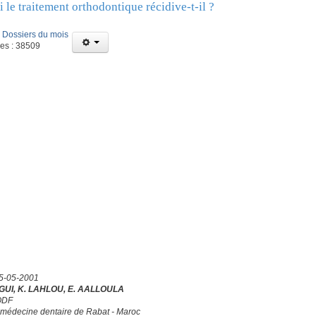
 le traitement orthodontique récidive-t-il ?
:
Dossiers du mois
ges : 38509
15-05-2001
GUI, K. LAHLOU, E. AALLOULA
ODF
 médecine dentaire de Rabat - Maroc