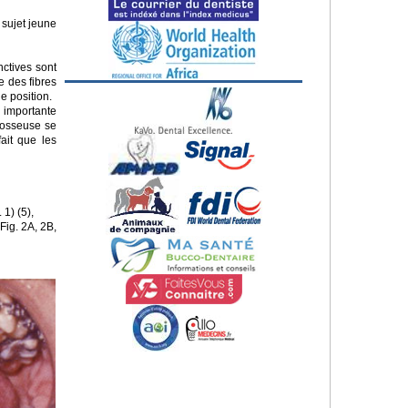
 sujet jeune
nctives sont
e des fibres
e position.
 importante
 osseuse se
ait que les
 1) (5),
Fig. 2A, 2B,