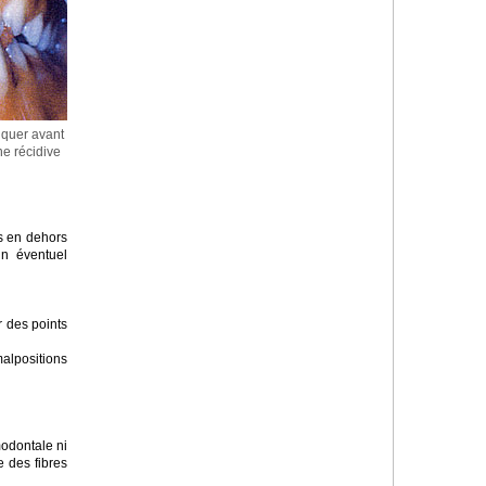
uquer avant
ne récidive
es en dehors
un éventuel
r des points
alpositions
modontale ni
 des fibres