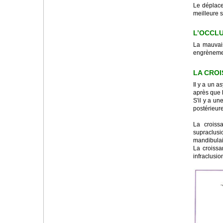
Le déplace
meilleure st
L’OCCL
La mauvais
engrènemen
LA CRO
Il y a un a
après que l
S'il y a un
postérieure,
La croiss
supraclusi
mandibulair
La croissa
infraclusion