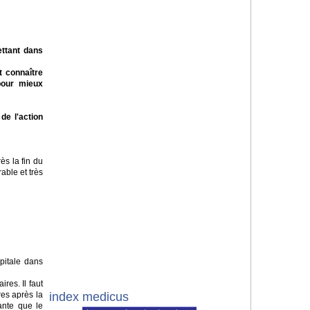
ettant dans
t connaître
our mieux
de l'action
ès la fin du
able et très
pitale dans
res. Il faut
index medicus
res après la
tante que le