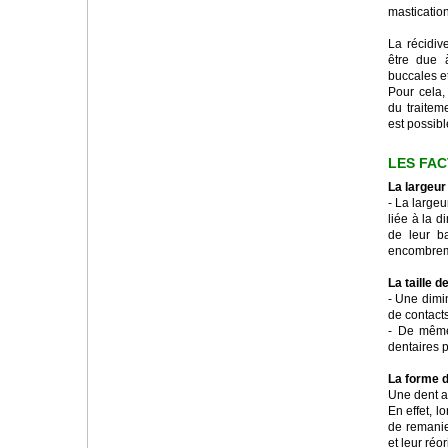
mastication
La récidiv
être due 
buccales et
Pour cela,
du traitem
est possible
LES FA
La largeur
- La large
liée à la d
de leur b
encombreme
La taille d
- Une dimi
de contacts
- De même
dentaires 
La forme d
Une dent a
En effet, l
de remanie
et leur réor