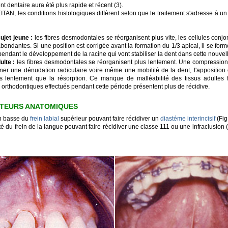
 dentaire aura été plus rapide et récent (3).
TAN, les conditions histologiques diffèrent selon que le traitement s'adresse à un
ujet jeune :
les fibres desmodontales se réorganisent plus vite, les cellules conjo
bondantes. Si une position est corrigée avant la formation du 1/3 apical, il se form
endant le développement de la racine qui vont stabiliser la dent dans cette nouvell
ulte :
les fibres desmodontales se réorganisent plus lentement. Une compression
îner une dénudation radiculaire voire même une mobilité de la dent, l'apposition
us lentement que la résorption. Ce manque de malléabilité des tissus adultes f
 orthodontiques effectués pendant cette période présentent plus de récidive.
CTEURS ANATOMIQUES
on basse du
frein labial
supérieur pouvant faire récidiver un
diastéme interincisif
(Fig.
té du frein de la langue pouvant faire récidiver une classe 111 ou une infraclusion (