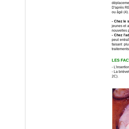
déplacement
D'après REI
ou âgé (4).
- Chez le s
jeunes et a
nouvelles p
- Chez l'ad
peut entra
faisant pl
traitements
LES FA
- L'inserti
- La briève
2C).