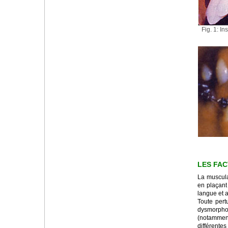
Fig. 1: In
LES FA
La muscula
en plaçant
langue et a
Toute pert
dysmorpho
(notammen
différentes