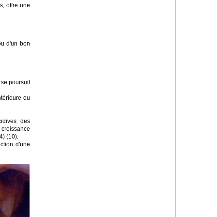
s, offre une
ou d'un bon
 se poursuit
antérieure ou
cidives des
a croissance
4) (10).
ection d'une