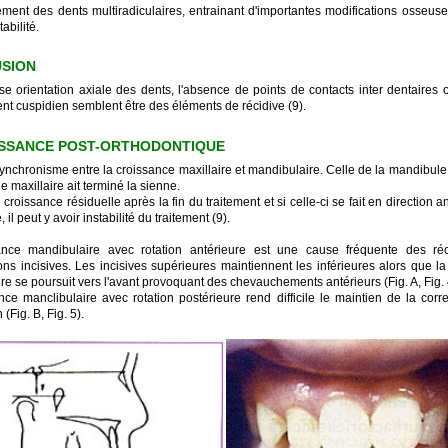
ment des dents multiradiculaires, entrainant d'importantes modifications osseuse
abilité.
USION
e orientation axiale des dents, l'absence de points de contacts inter dentaires 
t cuspidien semblent être des éléments de récidive (9).
ISSANCE POST-ORTHODONTIQUE
synchronisme entre la croissance maxillaire et mandibulaire. Celle de la mandibule
e maxillaire ait terminé la sienne.
e croissance résiduelle après la fin du traitement et si celle-ci se fait en direction 
 il peut y avoir instabilité du traitement (9).
ance mandibulaire avec rotation antérieure est une cause fréquente des ré
ons incisives. Les incisives supérieures maintiennent les inférieures alors que l
e se poursuit vers l'avant provoquant des chevauchements antérieurs (Fig. A, Fig. 
nce manclibulaire avec rotation postérieure rend difficile le maintien de la corr
 (Fig. B, Fig. 5).