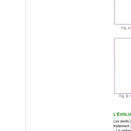
Fig. A
Fig. B:
L'ÉVOLU
Les dents 
traitement 
- Le redre