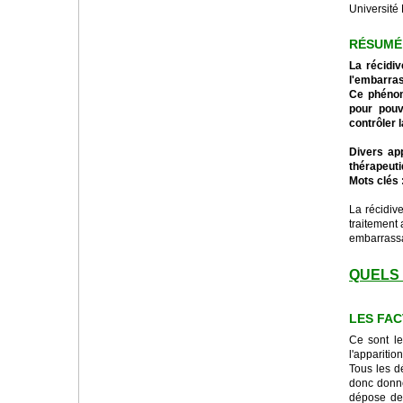
Universit
RÉSUMÉ
La récidiv
l'embarras 
Ce phénom
pour pouv
contrôler l
Divers app
thérapeuti
Mots clés 
La récidive
traitement 
embarrassan
QUELS 
LES FA
Ce sont le
l'apparitio
Tous les d
donc donne
dépose de 