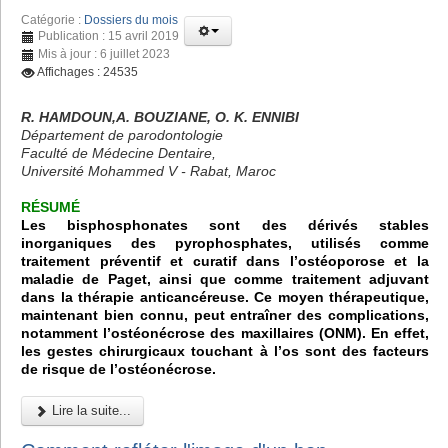
Catégorie :
Dossiers du mois
Publication : 15 avril 2019
Mis à jour : 6 juillet 2023
Affichages : 24535
R. HAMDOUN,A. BOUZIANE, O. K. ENNIBI
Département de parodontologie
Faculté de Médecine Dentaire,
Université Mohammed V - Rabat, Maroc
RÉSUMÉ
Les bisphosphonates sont des dérivés stables
inorganiques des pyrophosphates, utilisés comme
traitement préventif et curatif dans l’ostéoporose et la
maladie de Paget, ainsi que comme traitement adjuvant
dans la thérapie anticancéreuse. Ce moyen thérapeutique,
maintenant bien connu, peut entraîner des complications,
notamment l’ostéonécrose des maxillaires (ONM). En effet,
les gestes chirurgicaux touchant à l’os sont des facteurs
de risque de l’ostéonécrose.
Lire la suite...