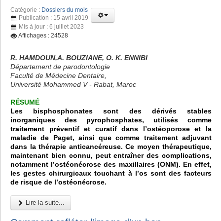
Catégorie :
Dossiers du mois
Publication : 15 avril 2019
Mis à jour : 6 juillet 2023
Affichages : 24528
R. HAMDOUN,A. BOUZIANE, O. K. ENNIBI
Département de parodontologie
Faculté de Médecine Dentaire,
Université Mohammed V - Rabat, Maroc
RÉSUMÉ
Les bisphosphonates sont des dérivés stables
inorganiques des pyrophosphates, utilisés comme
traitement préventif et curatif dans l’ostéoporose et la
maladie de Paget, ainsi que comme traitement adjuvant
dans la thérapie anticancéreuse. Ce moyen thérapeutique,
maintenant bien connu, peut entraîner des complications,
notamment l’ostéonécrose des maxillaires (ONM). En effet,
les gestes chirurgicaux touchant à l’os sont des facteurs
de risque de l’ostéonécrose.
Lire la suite...