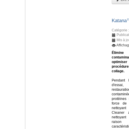
Katana
Catégorie 
Publica
Mis à jo
Afficha
Élim
contamin
optimi
procéd
collage.
Pendant 
d'essa
restaurati
contamin
protéines 
force de 
nettoya
Cleaner 
nettoyan
raiso
caractér