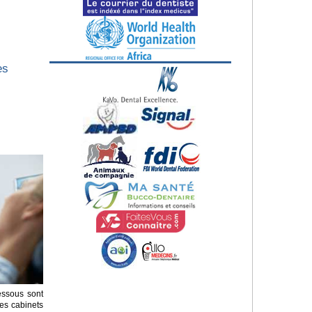
es
essous sont
es cabinets