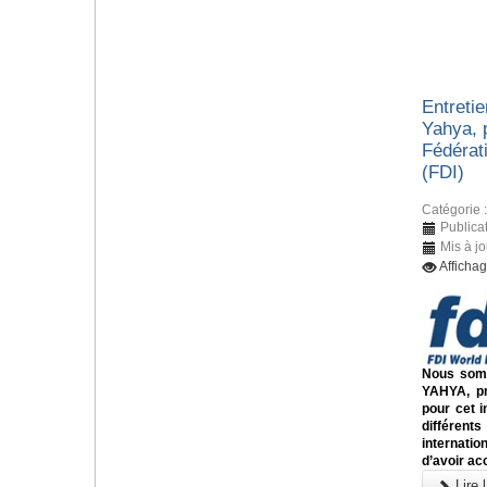
Entreti
Yahya, 
Fédérati
(FDI)
Catégorie 
Publica
Mis à j
Afficha
Nous somm
YAHYA, pr
pour cet i
différents
internati
d’avoir ac
Lire l