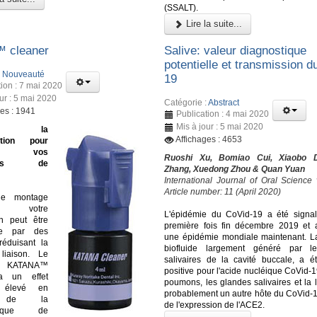
(SSALT).
Lire la suite...
™ cleaner
Salive: valeur diagnostique
potentielle et transmission d
:
Nouveauté
19
tion : 7 mai 2020
ur : 5 mai 2020
Catégorie :
Abstract
ges : 1941
Publication : 4 mai 2020
Mis à jour : 5 mai 2020
ine la
Affichages : 4653
ation pour
ser vos
Ruoshi Xu, Bomiao Cui, Xiaobo D
ures de
Zhang, Xuedong Zhou & Quan Yuan
International Journal of Oral Science
Article number: 11 (April 2020)
le montage
i, votre
L'épidémie du CoVid-19 a été signa
on peut être
première fois fin décembre 2019 et
ée par des
une épidémie mondiale maintenant. La
réduisant la
biofluide largement généré par l
liaison. Le
salivaires de la cavité buccale, a é
nt KATANA™
positive pour l'acide nucléique CoVid-1
a un effet
poumons, les glandes salivaires et la 
t élevé en
probablement un autre hôte du CoVid-1
n de la
de l'expression de l'ACE2.
istique de