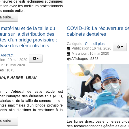
 heures de tests techniques et cliniques
ration avec les meilleurs professionnels
du monde entier.
a suite...
 matériau et de la taille du
COVID-19: La réouverture d
ur sur la distribution des
cabinets dentaires
tes d’un bridge provisoire :
Catégorie :
Conseil plus
lyse des éléments finis
Publication : 16 mai 2020
Mis à jour : 16 mai 2020
:
Abstract
Affichages : 5328
tion : 19 mai 2020
our : 19 mai 2020
ges : 1875
NA, P. HABRE - LIBAN
on :
L’objectif de cette étude est
 par l’analyse des éléments finis (AEF),
matériau et de la taille du connecteur sur
intes maximales d’un bridge provisoire
nts afin d’estimer la résistance à la
a suite...
Les lignes directrices énumérées ci-d
des recommandations générales que l