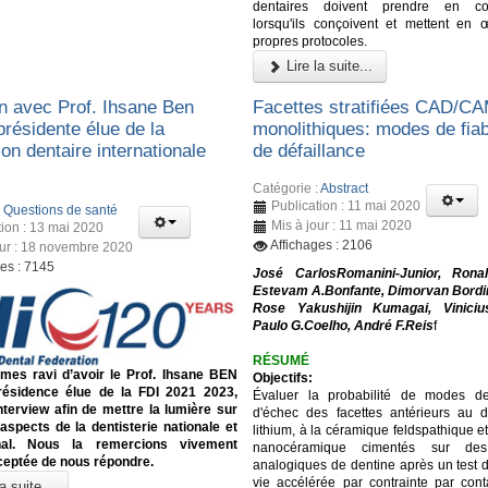
dentaires doivent prendre en con
lorsqu'ils conçoivent et mettent en 
propres protocoles.
Lire la suite...
en avec Prof. Ihsane Ben
Facettes stratifiées CAD/C
présidente élue de la
monolithiques: modes de fiabi
on dentaire internationale
de défaillance
Catégorie :
Abstract
Publication : 11 mai 2020
:
Questions de santé
Mis à jour : 11 mai 2020
tion : 13 mai 2020
Affichages : 2106
our : 18 novembre 2020
ges : 7145
José CarlosRomanini-Junior, Ronal
Estevam A.Bonfante, Dimorvan Bordi
Rose Yakushijin Kumagai, Vinicius
Paulo G.Coelho, André F.Reis
f
RÉSUMÉ
es ravi d’avoir le Prof. Ihsane BEN
Objectifs:
ésidence élue de la FDI 2021 2023,
Évaluer la probabilité de modes de
nterview afin de mettre la lumière sur
d'échec des facettes antérieurs au di
 aspects de la dentisterie nationale et
lithium, à la céramique feldspathique et
onal. Nous la remercions vivement
nanocéramique cimentés sur des 
ceptée de nous répondre.
analogiques de dentine après un test 
vie accélérée par contrainte par conta
a suite...