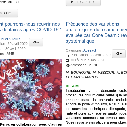
Lire la suite...
ctive du sel
a suite...
 pourrons-nous rouvrir nos
Fréquence des variations
s dentaires après COVID-19?
anatomiques du foramen men
évaluée par Cone Beam : re
:
Ici et Ailleurs
systématique
ion : 30 avril 2020
ur : 30 avril 2020
Catégorie :
Abstract
ges : 2545
Publication : 22 avril 2020
Mis à jour : 5 mai 2020
Affichages : 2170
M. BOUHOUTE, M. MEZZOUR, A. BOU
EL HARTI – MAROC
RÉSUMÉ
Introduction :
La demande crois
procédures chirurgicales telles que le
orthognatiques, la chirurgie endod
encore la pose d'implants, ainsi que l'
de nouvelles techniques d'imagerie,
l'intérêt porté aux repères anatomique
variations normales au niveau des m
Notre revue systématique a pour object
 Perry, en collaboration avec d'autres