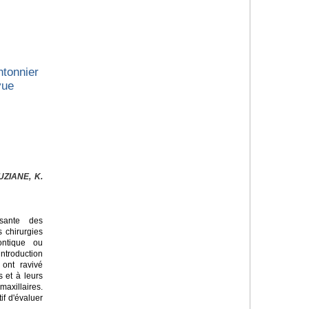
tonnier
vue
ZIANE, K.
sante des
s chirurgies
ontique ou
introduction
 ont ravivé
s et à leurs
axillaires.
if d'évaluer