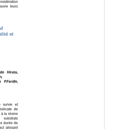
sidération
œuvre leurs
AM
lité et
do Hirata,
n,
 P.Fardin,
 survie et
silicate de
 à la résine
substrats
de durée de
ct glissant