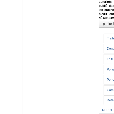
autorités
publié des
les cabin
ouvrir leu
dû au COV
Lire l
Trait
Denti
Le fi
Poly
Perio
Comme
Déte
DÉBUT