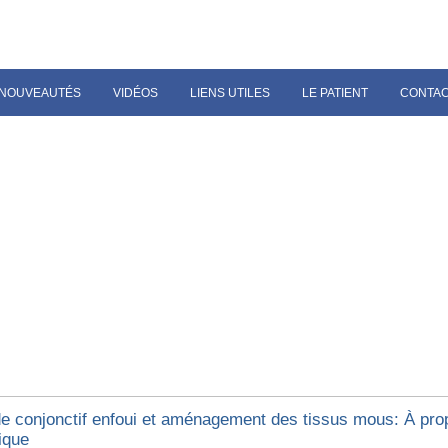
NOUVEAUTÉS
VIDÉOS
LIENS UTILES
LE PATIENT
CONTA
de conjonctif enfoui et aménagement des tissus mous: À pro
ique