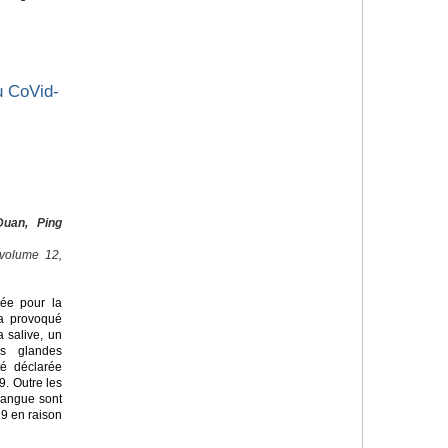
u CoVid-
uan, Ping
 volume 12,
lée pour la
 a provoqué
 salive, un
es glandes
té déclarée
9. Outre les
langue sont
9 en raison