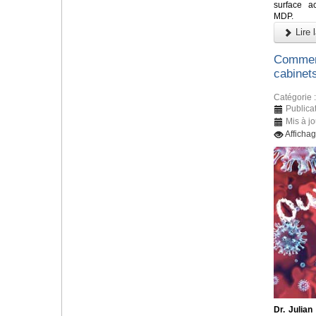
surface a
MDP.
Lire l
Comment
cabinet
Catégorie 
Publicat
Mis à jo
Afficha
Dr. Julian