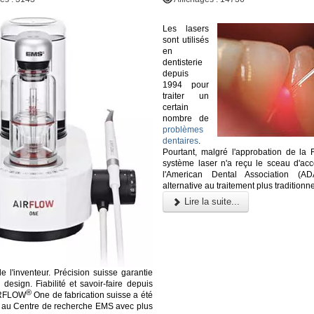
Les lasers
sont utilisés
en
dentisterie
depuis
1994 pour
traiter un
certain
nombre de
problèmes
dentaires
.
Pourtant, malgré l'approbation de la
système laser n'a reçu le sceau d'acc
l'American Dental Association (
alternative au traitement plus traditionne
Lire la suite...
de l'inventeur. Précision suisse garantie
design. Fiabilité et savoir-faire depuis
®
IRFLOW
One de fabrication suisse a été
 au Centre de recherche EMS avec plus