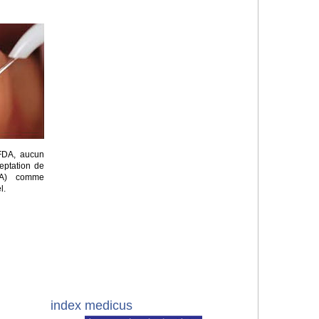
 FDA, aucun
eptation de
ADA) comme
l.
index medicus