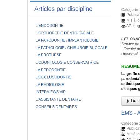
Articles par discipline
Catégorie 
Publicat
Mis à j
L'ENDODONTIE
Afficha
L'ORTHOPEDIE DENTO-FACIALE
I. EL OUA
LA PARODONTIE / IMPLANTOLOGIE
Service de
LA PATHOLOGIE / CHIRURGIE BUCCALE
Faculté d
Université
LA PROTHESE
L'ODONTOLOGIE CONSERVATRICE
RÉSUMÉ
LA PEDODONTIE
La greffe 
L'OCCLUSODONTIE
parodontal
esthétique
LA RADIOLOGIE
cliniques 
INTERVIEWS VIP
L'ASSISTANTE DENTAIRE
Lire l
CONSEILS DENTAIRES
EMS -
Catégorie 
Publica
Mis à j
Afficha