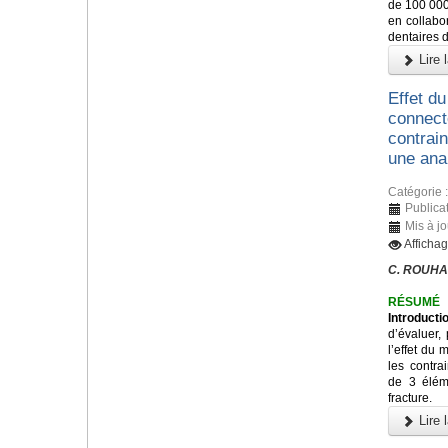
de 100 000
en collabo
dentaires 
Lire l
Effet du
connecte
contrain
une ana
Catégorie 
Publica
Mis à j
Afficha
C. ROUHA
RÉSUMÉ
Introducti
d’évaluer,
l’effet du 
les contra
de 3 éléme
fracture.
Lire l