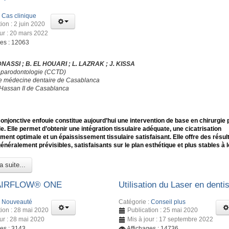
:
Cas clinique
ion : 2 juin 2020
our : 20 mars 2022
ges : 12063
DNASSI ; B. EL HOUARI ; L. LAZRAK ; J. KISSA
 parodontologie (CCTD)
e médecine dentaire de Casablanca
 Hassan II de Casablanca
conjonctive enfouie constitue aujourd’hui une intervention de base en chirurgie 
e. Elle permet d’obtenir une intégration tissulaire adéquate, une cicatrisation
ment optimale et un épaississement tissulaire satisfaisant. Elle offre des résul
généralement prévisibles, satisfaisants sur le plan esthétique et plus stables à 
a suite...
 AIRFLOW® ONE
Utilisation du Laser en dentis
:
Nouveauté
Catégorie :
Conseil plus
tion : 28 mai 2020
Publication : 25 mai 2020
our : 28 mai 2020
Mis à jour : 17 septembre 2022
ges : 3143
Affichages : 14736