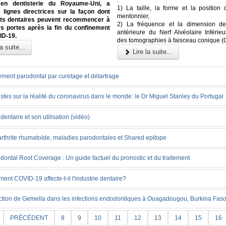
:
 en dentisterie du Royaume-Uni, a
1) La taille, la forme et la position
 lignes directrices sur la façon dont
mentonnier,
ets dentaires peuvent recommencer à
2) La fréquence et la dimension de
rs portes après la fin du confinement
antérieure du Nerf Alvéolaire Inférieu
ID-19.
des tomographies à faisceau conique 
a suite...
Lire la suite...
ement parodontal par curetage et détartrage
stes sur la réalité du coronavirus dans le monde: le Dr Miguel Stanley du Portugal
l dentaire et son utilisation (vidéo)
arthrite rhumatoïde, maladies parodontales et Shared epitope
dontal Root Coverage : Un guide factuel du pronostic et du traitement
nt COVID-19 affecte-t-il l'industrie dentaire?
ction de Gemella dans les infections endodontiques à Ouagadougou, Burkina Fas
PRÉCÉDENT
8
9
10
11
12
13
14
15
16