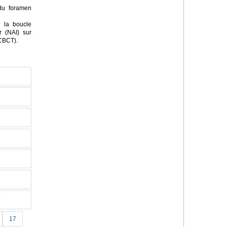
 du foramen
 la boucle
r (NAI) sur
(CBCT).
o
17