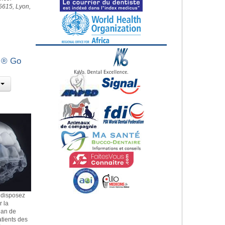
5615, Lyon,
n ® Go
 disposez
r la
lan de
patients des