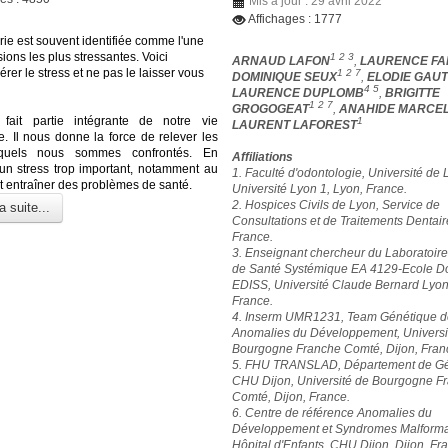
Mis à jour : 29 avril 2022
Affichages : 1777
rie est souvent identifiée comme l'une
ions les plus stressantes. Voici
1 2 3
ARNAUD LAFON
,
LAURENCE FA
er le stress et ne pas le laisser vous
1 2 7
DOMINIQUE SEUX
,
ELODIE GAUT
4 5
LAURENCE DUPLOMB
,
BRIGITTE
1 2 7
GROGOGEAT
,
ANAHIDE MARCE
 fait partie intégrante de notre vie
1
LAURENT LAFOREST
e. Il nous donne la force de relever les
xquels nous sommes confrontés. En
Affiliations
un stress trop important, notamment au
1. Faculté d'odontologie, Université de 
ut entraîner des problèmes de santé.
Université Lyon 1, Lyon, France.
2. Hospices Civils de Lyon, Service de
a suite...
Consultations et de Traitements Dentair
France.
3. Enseignant chercheur du Laboratoir
de Santé Systémique EA 4129-Ecole Do
EDISS, Université Claude Bernard Lyon
France.
4. Inserm UMR1231, Team Génétique d
Anomalies du Développement, Universi
Bourgogne Franche Comté, Dijon, Fran
5. FHU TRANSLAD, Département de Gé
CHU Dijon, Université de Bourgogne F
Comté, Dijon, France.
6. Centre de référence Anomalies du
Développement et Syndromes Malformat
Hôpital d'Enfants, CHU Dijon, Dijon, Fr