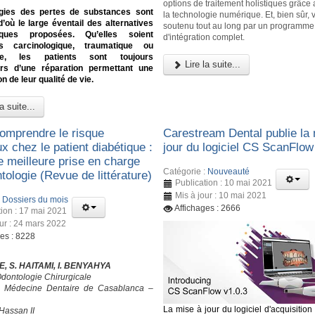
options de traitement holistiques grâce 
ogies des pertes de substances sont
la technologie numérique. Et, bien sûr,
d’où le large éventail des alternatives
soutenu tout au long par un programme
tiques proposées. Qu’elles soient
d'intégration complet.
ies carcinologique, traumatique ou
ale, les patients sont toujours
Lire la suite...
s d’une réparation permettant une
n de leur qualité de vie.
a suite...
omprendre le risque
Carestream Dental publie la
ux chez le patient diabétique :
jour du logiciel CS ScanFlow
e meilleure prise en charge
Catégorie :
Nouveauté
ologie (Revue de littérature)
Publication : 10 mai 2021
Mis à jour : 10 mai 2021
:
Dossiers du mois
Affichages : 2666
tion : 17 mai 2021
our : 24 mars 2022
ges : 8228
, S. HAITAMI, I. BENYAHYA
Odontologie Chirurgicale
e Médecine Dentaire de Casablanca –
La mise à jour du logiciel d'acquisitio
Hassan II