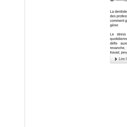
La dentiste
des profess
comment gér
gérer.
Le stress
quotidienn
défis au
revanche, 
travail, pe
Lire l