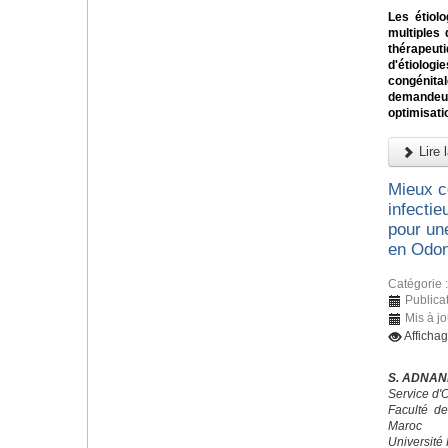
Les étiol
multiples 
thérapeu
d'étiolog
congénit
demandeur
optimisatio
Lire l
Mieux c
infectie
pour un
en Odont
Catégorie 
Publica
Mis à j
Afficha
S. ADNANE
Service d'
Faculté d
Maroc
Université 