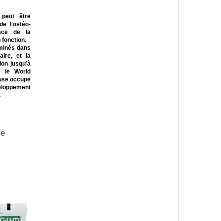
 peut être
e l'ostéo-
ace de la
 fonction.
minés dans
aire, et la
ion jusqu’à
n le World
euse occupe
eloppement
.
re