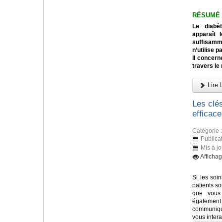
RÉSUMÉ
Le diabè
apparaît 
suffisamm
n’utilise p
Il concern
travers le
Lire l
Les clé
efficace
Catégorie 
Publica
Mis à jo
Afficha
Si les soi
patients so
que vous 
également 
communiqué
vous inter