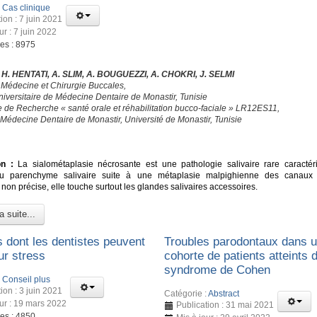
:
Cas clinique
ion : 7 juin 2021
ur : 7 juin 2022
ges : 8975
, H. HENTATI, A. SLIM, A. BOUGUEZZI, A. CHOKRI, J. SELMI
 Médecine et Chirurgie Buccales,
niversitaire de Médecine Dentaire de Monastir, Tunisie
e de Recherche « santé orale et réhabilitation bucco-faciale » LR12ES11,
 Médecine Dentaire de Monastir, Université de Monastir, Tunisie
É
on :
La sialométaplasie nécrosante est une pathologie salivaire rare caractér
u parenchyme salivaire suite à une métaplasie malpighienne des canaux e
 non précise, elle touche surtout les glandes salivaires accessoires.
a suite...
s dont les dentistes peuvent
Troubles parodontaux dans 
ur stress
cohorte de patients atteints 
syndrome de Cohen
:
Conseil plus
ion : 3 juin 2021
Catégorie :
Abstract
our : 19 mars 2022
Publication : 31 mai 2021
ges : 4850