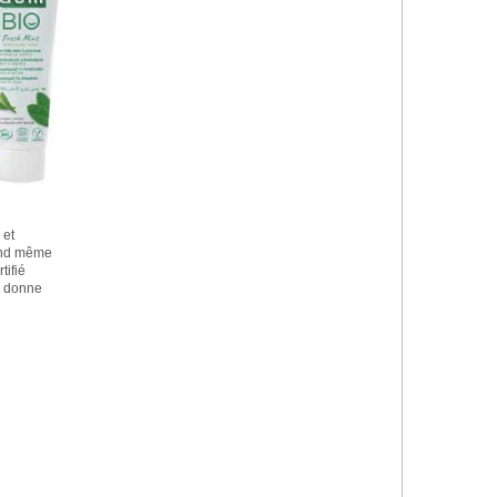
 et
and même
tifié
a donne