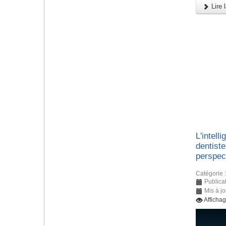
Lire l
L'intelli
dentiste
perspec
Catégorie 
Publicat
Mis à jo
Afficha