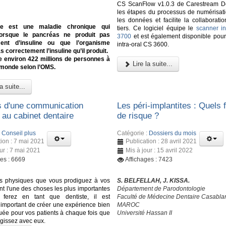
CS ScanFlow v1.0.3 de Carestream De
les étapes du processus de numérisati
les données et facilite la collaborati
te est une maladie chronique qui
tiers. Ce logiciel équipe le
scanner in
lorsque le pancréas ne produit pas
3700
et est également disponible pour
ent d’insuline ou que l’organisme
intra-oral CS 3600.
as correctement l’insuline qu’il produit.
e environ 422 millions de personnes à
Lire la suite...
 monde selon l’OMS.
a suite...
s d'une communication
Les péri-implantites : Quels 
 au cabinet dentaire
de risque ?
:
Conseil plus
Catégorie :
Dossiers du mois
tion : 7 mai 2021
Publication : 28 avril 2021
ur : 7 mai 2021
Mis à jour : 15 avril 2022
ges : 6669
Affichages : 7423
ns physiques que vous prodiguez à vos
S. BELFELLAH, J. KISSA.
nt l'une des choses les plus importantes
Département de Parodontologie
ferez en tant que dentiste, il est
Faculté de Médecine Dentaire Casabla
important de créer une expérience bien
MAROC
e pour vos patients à chaque fois que
Université Hassan II
agissez avec eux.