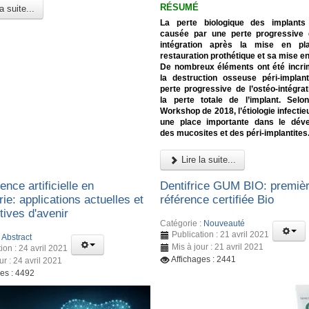
RÉSUMÉ
a suite...
La perte biologique des implants
causée par une perte progressive d
intégration après la mise en pl
restauration prothétique et sa mise en
De nombreux éléments ont été incri
la destruction osseuse péri-implant
perte progressive de l’ostéo-intégrat
la perte totale de l’implant. Selo
Workshop de 2018, l’étiologie infecti
une place importante dans le dév
des mucosites et des péri-implantites
Lire la suite...
gence artificielle en
Dentifrice GUM BIO: premiè
rie: applications actuelles et
référence certifiée Bio
tives d'avenir
Catégorie :
Nouveauté
Publication : 21 avril 2021
:
Abstract
Mis à jour : 21 avril 2021
ion : 24 avril 2021
Affichages : 2441
ur : 24 avril 2021
ges : 4492