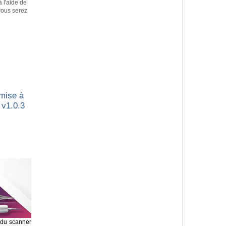
à l'aide de
 vous serez
 mise à
 v1.0.3
n du scanner