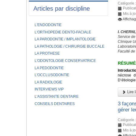
Catégorie 
Articles par discipline
Publicat
Mis à jo
Afficha
L'ENDODONTIE
I. CHERNI
L'ORTHOPEDIE DENTO-FACIALE
Service de
LA PARODONTIE / IMPLANTOLOGIE
Clinique U
LA PATHOLOGIE / CHIRURGIE BUCCALE
Laboratoir
Faculté de
LA PROTHESE
L'ODONTOLOGIE CONSERVATRICE
RÉSUM
LA PEDODONTIE
Introducti
L'OCCLUSODONTIE
nécrose d
D’étiologie
LA RADIOLOGIE
INTERVIEWS VIP
Lire l
L'ASSISTANTE DENTAIRE
3 façon
CONSEILS DENTAIRES
gérer le
Catégorie 
Publicat
Mis à j
Afficha