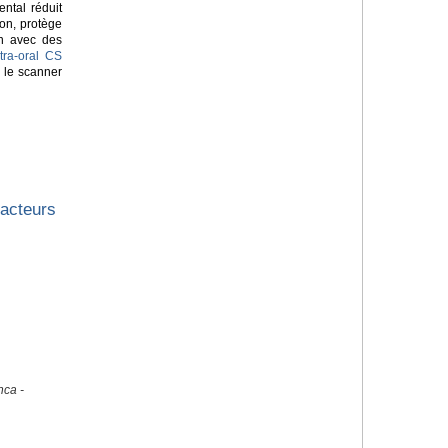
ntal réduit
on, protège
on avec des
tra-oral CS
 le scanner
facteurs
nca -