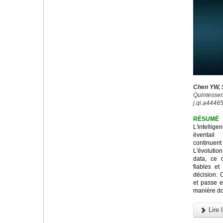
Chen YW, S
Quintessenc
j.qi.a44465
RÉSUMÉ
L'intellig
éventail
continuen
L'évolution
data, ce 
fiables et
décision. C
et passe e
manière don
Lire l