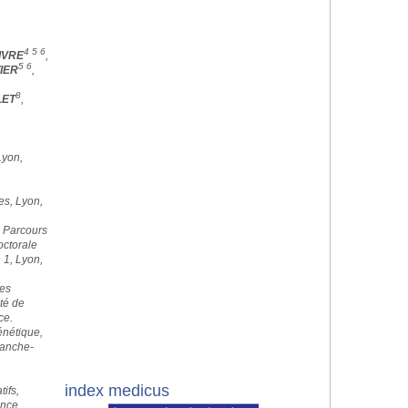
4 5 6
IVRE
,
5 6
IER
,
8
LET
,
Lyon,
es, Lyon,
e Parcours
ctorale
 1, Lyon,
es
té de
ce.
nétique,
ranche-
index medicus
ifs,
ance.