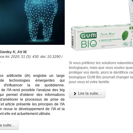
tanley K, Att W.
e Int. 2020; 51 (5): 430. doi: 10.3290 /
.
Si vous préférez les solutions naturelles
biologiques, mais que vous voulez qu
protéger vos dents, alors le dentifrice cer
ence artificielle (IA) englobe un large
biologique GUM Bio pourrait changer l
 de technologies émergentes qui
pour vous et votre famille.
t d'influencer la vie quotidienne.
 de l'IA rend possible l'analyse des big
Lire la suite...
qui permet d'obtenir des informations
 d'améliorer le processus de prise de
et article présente les principes de l'IA
n revue le développement de l'IA et la
t elle est actuellement utilisée.
a suite...