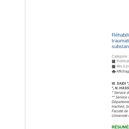
Réhabili
traumat
substan
Catégorie 
Publica
Mis à j
Afficha
W. SAIDI *
*, N. HAS
* Service d
** Service
Départeme
Hached, S
Faculté de
Université
RÉSUMÉ