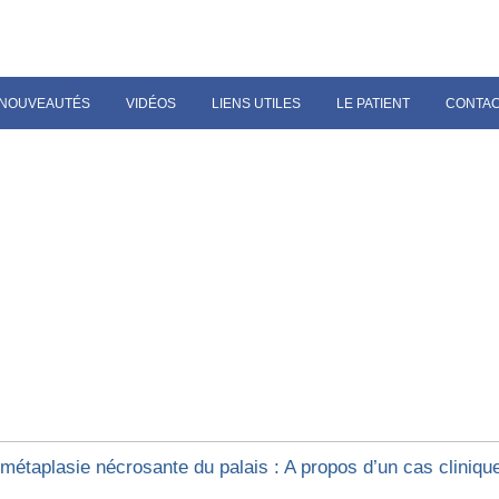
NOUVEAUTÉS
VIDÉOS
LIENS UTILES
LE PATIENT
CONTA
ométaplasie nécrosante du palais : A propos d’un cas cliniqu