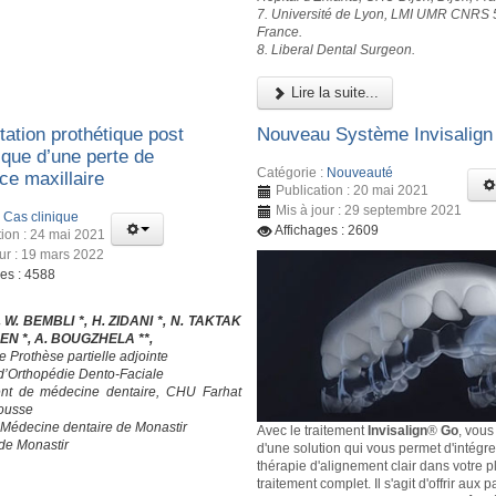
7. Université de Lyon, LMI UMR CNRS 
France.
8. Liberal Dental Surgeon.
Lire la suite...
tation prothétique post
Nouveau Système Invisalig
ique d’une perte de
Catégorie :
Nouveauté
ce maxillaire
Publication : 20 mai 2021
Mis à jour : 29 septembre 2021
:
Cas clinique
Affichages : 2609
tion : 24 mai 2021
our : 19 mars 2022
ges : 4588
, W. BEMBLI *, H. ZIDANI *, N. TAKTAK
SEN *, A. BOUGZHELA **,
e Prothèse partielle adjointe
 d’Orthopédie Dento-Faciale
nt de médecine dentaire, CHU Farhat
ousse
 Médecine dentaire de Monastir
Avec le traitement
Invisalign
®
Go
, vous
 de Monastir
d'une solution qui vous permet d'intégre
thérapie d'alignement clair dans votre p
traitement complet. Il s'agit d'offrir aux 