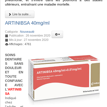
pneumonie, et s'infiltre dans les poumons à des stades
ultérieurs, entraînant une maladie mortelle.
Lire la suite...
ARTINIBSA 40mg/ml
Catégorie :
Nouveauté
Publication : 26 novembre 2020
Mis à jour : 27 novembre 2020
Affichages : 4761
SOINS
DENTAIRE
S SANS
DOULEUR
ET EN
TOUTE
CONFIANC
E AVEC
L’
ARTINIB
SA
Indiqué
chez
l’adulte et