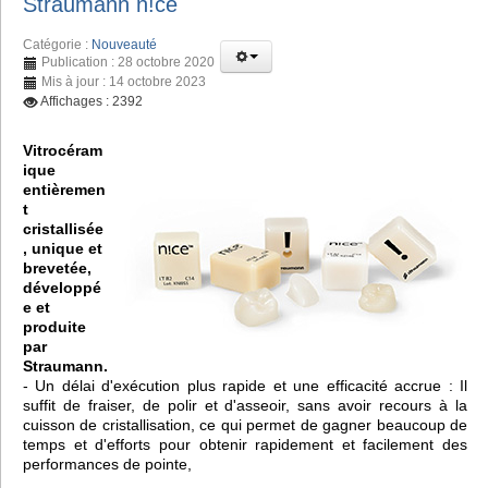
Straumann n!ce
Catégorie :
Nouveauté
Publication : 28 octobre 2020
Mis à jour : 14 octobre 2023
Affichages : 2392
Vitrocéram
ique
entièremen
t
cristallisée
, unique et
brevetée,
développé
e et
produite
par
Straumann.
- Un délai d'exécution plus rapide et une efficacité accrue : Il
suffit de fraiser, de polir et d'asseoir, sans avoir recours à la
cuisson de cristallisation, ce qui permet de gagner beaucoup de
temps et d'efforts pour obtenir rapidement et facilement des
performances de pointe,