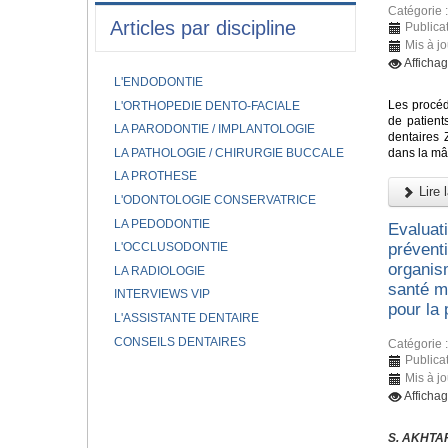
Catégorie 
Articles par discipline
Publica
Mis à j
Afficha
L'ENDODONTIE
Les procéd
L'ORTHOPEDIE DENTO-FACIALE
de patient
LA PARODONTIE / IMPLANTOLOGIE
dentaires 
LA PATHOLOGIE / CHIRURGIE BUCCALE
dans la mâ
LA PROTHESE
Lire l
L'ODONTOLOGIE CONSERVATRICE
LA PEDODONTIE
Evaluat
L'OCCLUSODONTIE
prévent
organis
LA RADIOLOGIE
santé mo
INTERVIEWS VIP
pour la
L'ASSISTANTE DENTAIRE
CONSEILS DENTAIRES
Catégorie 
Publica
Mis à j
Afficha
S. AKHTAR,