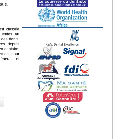
ui, D.
st classée
quentes au
 des dents.
sées depuis
o-dentaire.
lement pour
énérale et