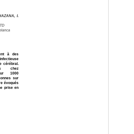
AZANA, I.
CTD
blanca
ent à des
nfectieuse
 cérébral.
ts chez
our 1000
rsonnes sur
tre évoqués
ne prise en