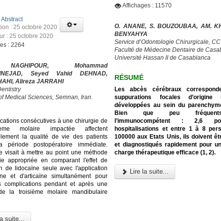
Affichages : 11570
:
Abstract
O. ANANE, S. BOUZOUBAA, AM. KH
tion : 25 octobre 2020
BENYAHYA
our : 25 octobre 2020
Service d’Odontologie Chirurgicale, C
ges : 2264
Faculté de Médecine Dentaire de Casa
Université Hassan II de Casablanca
NAGHIPOUR, Mohammad
INEJAD, Seyed Vahid DEHNAD,
RÉSUMÉ
HAHI, Alireza JARRAHI
Les abcès cérébraux correspond
entistry
suppurations focales d’origine i
 of Medical Sciences, Semnan, Iran.
développées au sein du parenchyme
Bien que peu fréquen
l’immunocompétent : 2,6 p
cations consécutives à une chirurgie de
hospitalisations et entre 1 à 8 pe
ième molaire impactée affectent
100000 aux Etats Unis, ils doivent ê
lement la qualité de vie des patients
et diagnostiqués rapidement pour u
a période postopératoire immédiate.
charge thérapeutique efficace (1, 2).
e visait à mettre au point une méthode
ie appropriée en comparant l'effet de
on de lidocaïne seule avec l'application
Lire la suite...
ïne et d'articaïne simultanément pour
es complications pendant et après une
 de la troisième molaire mandibulaire
a suite...