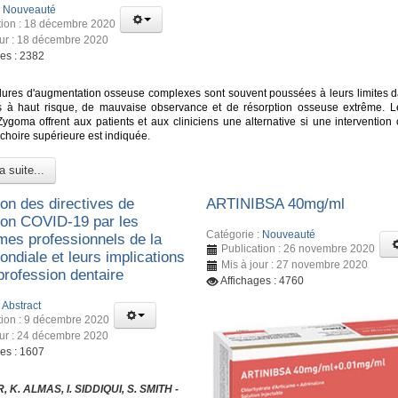
:
Nouveauté
tion : 18 décembre 2020
our : 18 décembre 2020
ges : 2382
ures d'augmentation osseuse complexes sont souvent poussées à leurs limites d
s à haut risque, de mauvaise observance et de résorption osseuse extrême. L
Zygoma offrent aux patients et aux cliniciens une alternative si une intervention 
choire supérieure est indiquée.
a suite...
ion des directives de
ARTINIBSA 40mg/ml
ion COVID-19 par les
Catégorie :
Nouveauté
mes professionnels de la
Publication : 26 novembre 2020
ndiale et leurs implications
Mis à jour : 27 novembre 2020
 profession dentaire
Affichages : 4760
:
Abstract
tion : 9 décembre 2020
our : 24 décembre 2020
ges : 1607
 K. ALMAS, I. SIDDIQUI, S. SMITH -