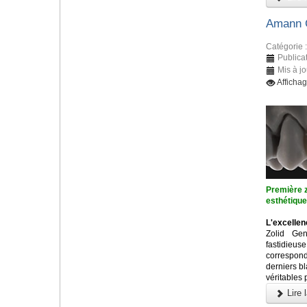
Amann G
Catégorie 
Publica
Mis à j
Afficha
Première z
esthétiqu
L'excellen
Zolid Ge
fastidieu
correspon
derniers b
véritables 
Lire l