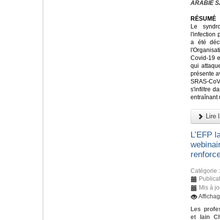
ARABIE S
RÉSUMÉ
Le syndr
l'infectio
a été déc
l'Organis
Covid-19 e
qui attaque
présente a
SRAS-CoV
s'infiltre 
entraînant
Lire l
L’EFP l
webinai
renforce
Catégorie 
Publica
Mis à j
Afficha
Les profe
et Iain C