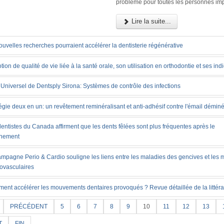
problème pour toutes les personnes im
Lire la suite...
uvelles recherches pourraient accélérer la dentisterie régénérative
tion de qualité de vie liée à la santé orale, son utilisation en orthodontie et ses ind
Universel de Dentsply Sirona: Systèmes de contrôle des infections
égie deux en un: un revêtement reminéralisant et anti-adhésif contre l'émail déminé
entistes du Canada affirment que les dents fêlées sont plus fréquentes après le
inement
ampagne Perio & Cardio souligne les liens entre les maladies des gencives et les 
iovasculaires
ent accélérer les mouvements dentaires provoqués ? Revue détaillée de la littéra
PRÉCÉDENT
5
6
7
8
9
10
11
12
13
T
FIN