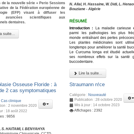
 de la nouvelle série « Perio Sessions
N. Allal, H. Hassaine, W. Didi, L. Henao
tiative de la Fédération européenne de
Bouziane - Algérie
logie (EFP) visant à diffuser les
es avancées scientifiques aux
RÉSUMÉ
nels dentaires.
Introduction :
La maladie carieuse e
parmi les pathologies les plus fré
a suite...
monde entraînant des pertes précoces
Les plantes médicinales sont utili
longtemps pour améliorer la santé bucc
Le Curcuma longa est étudié actuel
ses nombreux effets sur la santé g
buccodentaire.
Lire la suite...
lasie Osseuse Floride : à
Straumann n!ce
de 2 cas symptomatiques
Catégorie :
Nouveauté
Publication : 28 octobre 2020
:
Cas clinique
Mis à jour : 14 octobre 2023
tion : 2 novembre 2020
Affichages : 2392
ur : 18 août 2022
ges : 9856
 S. HAITAMI, I. BENYAHYA
Odontologie Chirurgicale, CCTD