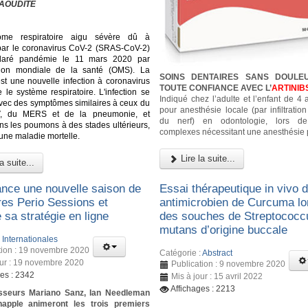
AOUDITE
ome respiratoire aigu sévère dû à
n par le coronavirus CoV-2 (SRAS-CoV-2)
laré pandémie le 11 mars 2020 par
ation mondiale de la santé (OMS). La
SOINS DENTAIRES SANS DOULE
st une nouvelle infection à coronavirus
TOUTE CONFIANCE AVEC L’
ARTINIB
 le système respiratoire. L'infection se
Indiqué chez l’adulte et l’enfant de 4
vec des symptômes similaires à ceux du
pour anesthésie locale (par infiltratio
, du MERS et de la pneumonie, et
du nerf) en odontologie, lors d
dans les poumons à des stades ultérieurs,
complexes nécessitant une anesthésie 
 une maladie mortelle.
Lire la suite...
a suite...
ance une nouvelle saison de
Essai thérapeutique in vivo de
res Perio Sessions et
antimicrobien de Curcuma lo
 sa stratégie en ligne
des souches de Streptococc
mutans d’origine buccale
:
Internationales
tion : 19 novembre 2020
Catégorie :
Abstract
our : 19 novembre 2020
Publication : 9 novembre 2020
ges : 2342
Mis à jour : 15 avril 2022
Affichages : 2213
sseurs Mariano Sanz, Ian Needleman
happle animeront les trois premiers