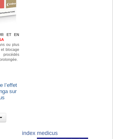
UR ET EN
SA
 ans ou plus
n et blocage
e procédés
prolongée.
 l’effet
nga sur
us
index medicus