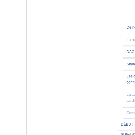
De no
La no
DAC 
Strat
Les d
conf
La c
card
Comm
DÉBUT
SUIVAN