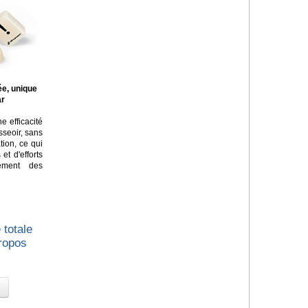
ée, unique
ar
e efficacité
asseoir, sans
tion, ce qui
t d'efforts
lement des
 totale
propos