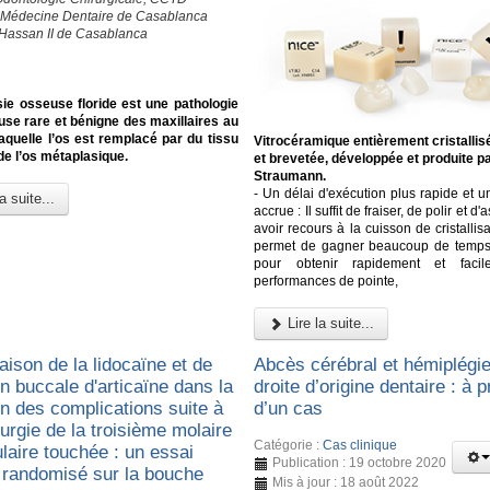
 Médecine Dentaire de Casablanca
 Hassan II de Casablanca
ie osseuse floride est une pathologie
use rare et bénigne des maxillaires au
aquelle l’os est remplacé par du tissu
Vitrocéramique entièrement cristallis
 de l’os métaplasique.
et brevetée, développée et produite p
Straumann.
- Un délai d'exécution plus rapide et un
a suite...
accrue : Il suffit de fraiser, de polir et d'
avoir recours à la cuisson de cristallisa
permet de gagner beaucoup de temps e
pour obtenir rapidement et faci
performances de pointe,
Lire la suite...
ison de la lidocaïne et de
Abcès cérébral et hémiplégie
ion buccale d'articaïne dans la
droite d’origine dentaire : à 
on des complications suite à
d’un cas
urgie de la troisième molaire
Catégorie :
Cas clinique
laire touchée : un essai
Publication : 19 octobre 2020
e randomisé sur la bouche
Mis à jour : 18 août 2022