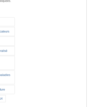
pliquées.
icateurs
ralisé
maladies
ture
14