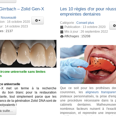
irrbach – Zolid Gen-X
Les 10 règles d'or pour réuss
empreintes dentaires
:
Nouveauté
tion : 16 octobre 2020
Catégorie :
Conseil plus
our : 14 octobre 2023
Publication : 13 octobre 2020
ges : 2137
Mis à jour : 26 septembre 2022
Affichages : 15208
ircone universelle sans limites
es
ce universelle
Que ce soit pour les prothèses den
n-X met un terme à la recherche
couronnes, les
aligneurs transparen
se du bon blanc pour la restauration
plateaux personnalisés, la prise d'emp
dante, tout simplement parce que les
une procédure nécessaire dans la p
lancs de la génération Zolid DNA sont de
cabinets dentaires. Malheureus
polyvalents !
nombreux facteurs nuisent à l'exact
a suite...
impression, et reprendre une impres