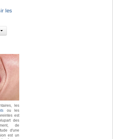
ir les
taires, les
ts
ou les
reintes est
lupart des
ement, de
itude d'une
sion est un