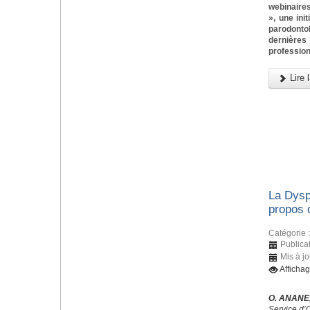
webinaires
», une ini
parodonto
dernièr
profession
Lire l
La Dysp
propos 
Catégorie 
Publica
Mis à jo
Afficha
O. ANANE,
Service d’