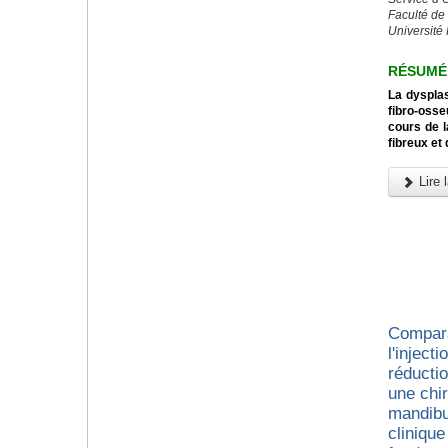
Faculté de
Université
RÉSUMÉ
La dysplas
fibro-osse
cours de l
fibreux et
Lire l
Compara
l'inject
réducti
une chir
mandibu
cliniqu