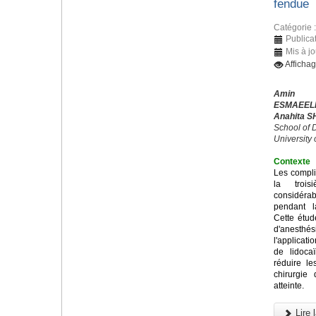
fendue
Catégorie 
Publica
Mis à j
Afficha
Amin 
ESMAEEL
Anahita S
School of D
University
Contexte
Les compli
la trois
considérab
pendant l
Cette étud
d'anesthés
l'applicati
de lidoca
réduire l
chirurgie
atteinte.
Lire l