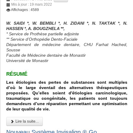
Mis à jour : 19 mars 2022
Affichages : 4589
W. SAIDI *, W. BEMBLI *, H. ZIDANI *, N. TAKTAK *, N.
HASSEN *, A. BOUGZHELA **,
* Service de Prothèse partielle adjointe
** Service d’Orthopédie Dento-Faciale
Département de médecine dentaire, CHU Farhat Hached,
Sousse
Faculté de Médecine dentaire de Monastir
Université de Monastir
RÉSUMÉ
Les étiologies des pertes de substances sont multiples
d’où le large éventail des alternatives thérapeutiques
proposées. Qu’elles soient d'étiologies carcinologique,
traumatique ou congénitale, les patients sont toujours
demandeurs d’une réparation permettant une optimisation
de leur qualité de vie.
Lire la suite...
Nouveau Système Invisalign ® Go