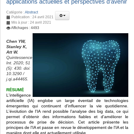
applications actuelles et perspectives d'avenir
Catégorie :
Abstract
Publication : 24 avril 2021
Mis à jour : 24 avril 2021
Affichages : 4493
Chen YW,
Stanley K,
Att W.
Quintessence
Int. 2020; 51
(5): 430. doi:
10.3290 /
j.qi.a44465.
RÉSUMÉ
L'intelligence
artificielle (IA) englobe un large éventail de technologies
émergentes qui continuent d'influencer la vie quotidienne.
L'évolution de l'IA rend possible l'analyse des big data, ce qui
permet d'obtenir des informations fiables et d'améliorer le
processus de prise de décision. Cet article présente les
principes de l'IA et passe en revue le développement de l'IA et la
manière dont elle est actuellement utilisée.