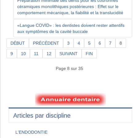
Préparation minimale des dents pour les couronnes
céramiques monolithiques postérieures : Effet sur le
comportement mécanique, la fiabilité et la translucidité
«Langue COVID» : les dentistes doivent rester attentifs
aux symptômes de la cavité buccale
DÉBUT
PRÉCÉDENT
3
4
5
6
7
8
9
10
11
12
SUIVANT
FIN
Page 8 sur 35
Articles par discipline
L'ENDODONTIE