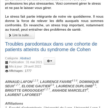
professions les plus stressantes. Voici comment gérer le stress
et ne pas le laisser vous gérer.
Le stress fait partie intégrante de notre vie quotidienne. Il nous
donne la force de relever les défis auxquels nous sommes
confrontés. En revanche, un stress trop important, notamment
au travail, peut entraîner des problèmes de santé.
Lire la suite...
Troubles parodontaux dans une cohorte de
patients atteints du syndrome de Cohen
Catégorie :
Abstract
Publication : 31 mai 2021
Mis à jour : 29 avril 2022
Affichages : 1777
1 2 3
4 5 6
ARNAUD LAFON
,
LAURENCE FAIVRE
,
DOMINIQUE
1 2 7
5 6
4 5
SEUX
,
ELODIE GAUTIER
,
LAURENCE DUPLOMB
,
1 2 7
8
BRIGITTE GROGOGEAT
,
ANAHIDE MARCELET
,
1
LAURENT LAFOREST
Affiliations
1. Faculté d'odontologie, Université de Lyon, Université Lyon 1,