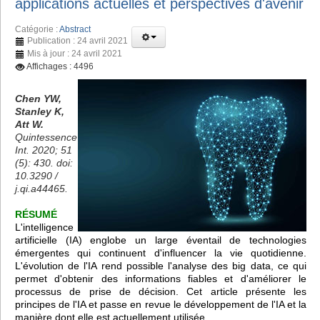
applications actuelles et perspectives d'avenir
Catégorie :
Abstract
Publication : 24 avril 2021
Mis à jour : 24 avril 2021
Affichages : 4496
Chen YW,
Stanley K,
Att W.
Quintessence
Int. 2020; 51
(5): 430. doi:
10.3290 /
j.qi.a44465.
RÉSUMÉ
L'intelligence
artificielle (IA) englobe un large éventail de technologies
émergentes qui continuent d'influencer la vie quotidienne.
L'évolution de l'IA rend possible l'analyse des big data, ce qui
permet d'obtenir des informations fiables et d'améliorer le
processus de prise de décision. Cet article présente les
principes de l'IA et passe en revue le développement de l'IA et la
manière dont elle est actuellement utilisée.