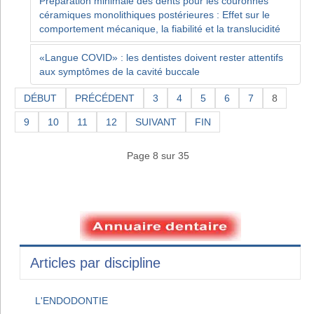
Préparation minimale des dents pour les couronnes
céramiques monolithiques postérieures : Effet sur le
comportement mécanique, la fiabilité et la translucidité
«Langue COVID» : les dentistes doivent rester attentifs
aux symptômes de la cavité buccale
DÉBUT
PRÉCÉDENT
3
4
5
6
7
8
9
10
11
12
SUIVANT
FIN
Page 8 sur 35
Articles par discipline
L'ENDODONTIE