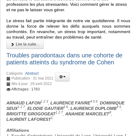
professions les plus stressantes. Voici comment gérer le stress
et ne pas le laisser vous gérer.
Le stress fait partie intégrante de notre vie quotidienne. Il nous
donne la force de relever les défis auxquels nous sommes
confrontés. En revanche, un stress trop important, notamment
au travail, peut entraîner des problèmes de santé.
Lire la suite...
Troubles parodontaux dans une cohorte de
patients atteints du syndrome de Cohen
Catégorie :
Abstract
Publication : 31 mai 2021
Mis à jour : 29 avril 2022
Affichages : 1783
1 2 3
4 5 6
ARNAUD LAFON
,
LAURENCE FAIVRE
,
DOMINIQUE
1 2 7
5 6
4 5
SEUX
,
ELODIE GAUTIER
,
LAURENCE DUPLOMB
,
1 2 7
8
BRIGITTE GROGOGEAT
,
ANAHIDE MARCELET
,
1
LAURENT LAFOREST
Affiliations
1. Faculté d'odontologie, Université de Lyon, Université Lyon 1,