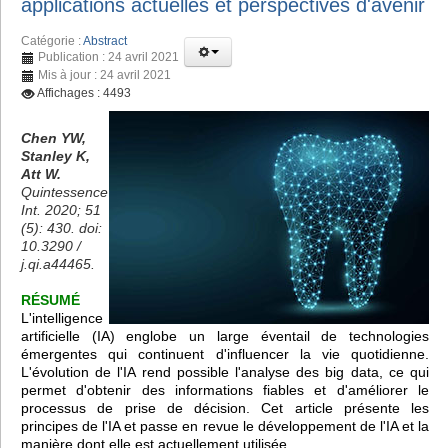
applications actuelles et perspectives d'avenir
Catégorie :
Abstract
Publication : 24 avril 2021
Mis à jour : 24 avril 2021
Affichages : 4493
Chen YW,
Stanley K,
Att W.
Quintessence
Int. 2020; 51
(5): 430. doi:
10.3290 /
j.qi.a44465.
RÉSUMÉ
L'intelligence
artificielle (IA) englobe un large éventail de technologies
émergentes qui continuent d'influencer la vie quotidienne.
L'évolution de l'IA rend possible l'analyse des big data, ce qui
permet d'obtenir des informations fiables et d'améliorer le
processus de prise de décision. Cet article présente les
principes de l'IA et passe en revue le développement de l'IA et la
manière dont elle est actuellement utilisée.