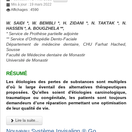
Mis à jour : 19 mars 2022
Affichages : 4590
W. SAIDI *, W. BEMBLI *, H. ZIDANI *, N. TAKTAK *, N.
HASSEN *, A. BOUGZHELA **,
* Service de Prothèse partielle adjointe
** Service d’Orthopédie Dento-Faciale
Département de médecine dentaire, CHU Farhat Hached,
Sousse
Faculté de Médecine dentaire de Monastir
Université de Monastir
RÉSUMÉ
Les étiologies des pertes de substances sont multiples
d’où le large éventail des alternatives thérapeutiques
proposées. Qu’elles soient d'étiologies carcinologique,
traumatique ou congénitale, les patients sont toujours
demandeurs d’une réparation permettant une optimisation
de leur qualité de vie.
Lire la suite...
Nouveau Système Invisalign ® Go