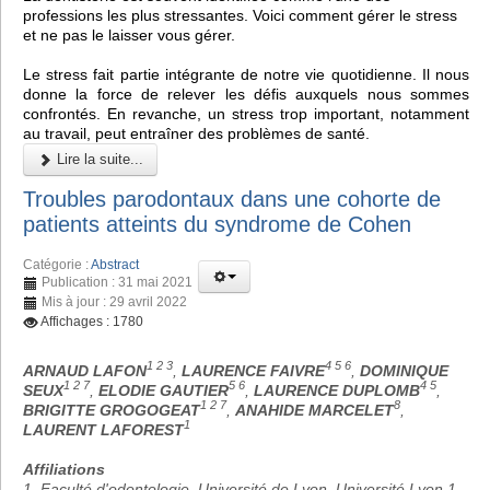
professions les plus stressantes. Voici comment gérer le stress
et ne pas le laisser vous gérer.
Le stress fait partie intégrante de notre vie quotidienne. Il nous
donne la force de relever les défis auxquels nous sommes
confrontés. En revanche, un stress trop important, notamment
au travail, peut entraîner des problèmes de santé.
Lire la suite...
Troubles parodontaux dans une cohorte de
patients atteints du syndrome de Cohen
Catégorie :
Abstract
Publication : 31 mai 2021
Mis à jour : 29 avril 2022
Affichages : 1780
1 2 3
4 5 6
ARNAUD LAFON
,
LAURENCE FAIVRE
,
DOMINIQUE
1 2 7
5 6
4 5
SEUX
,
ELODIE GAUTIER
,
LAURENCE DUPLOMB
,
1 2 7
8
BRIGITTE GROGOGEAT
,
ANAHIDE MARCELET
,
1
LAURENT LAFOREST
Affiliations
1. Faculté d'odontologie, Université de Lyon, Université Lyon 1,