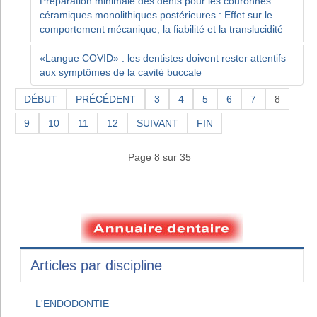
Préparation minimale des dents pour les couronnes
céramiques monolithiques postérieures : Effet sur le
comportement mécanique, la fiabilité et la translucidité
«Langue COVID» : les dentistes doivent rester attentifs
aux symptômes de la cavité buccale
DÉBUT
PRÉCÉDENT
3
4
5
6
7
8
9
10
11
12
SUIVANT
FIN
Page 8 sur 35
Articles par discipline
L'ENDODONTIE