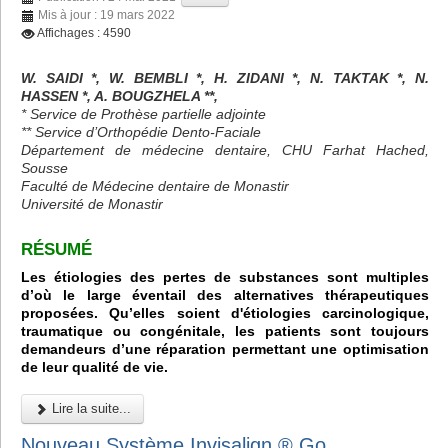
Mis à jour : 19 mars 2022
Affichages : 4590
W. SAIDI *, W. BEMBLI *, H. ZIDANI *, N. TAKTAK *, N.
HASSEN *, A. BOUGZHELA **,
* Service de Prothèse partielle adjointe
** Service d’Orthopédie Dento-Faciale
Département de médecine dentaire, CHU Farhat Hached,
Sousse
Faculté de Médecine dentaire de Monastir
Université de Monastir
RÉSUMÉ
Les étiologies des pertes de substances sont multiples
d’où le large éventail des alternatives thérapeutiques
proposées. Qu’elles soient d'étiologies carcinologique,
traumatique ou congénitale, les patients sont toujours
demandeurs d’une réparation permettant une optimisation
de leur qualité de vie.
Lire la suite...
Nouveau Système Invisalign ® Go