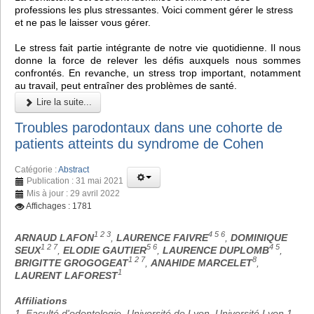
professions les plus stressantes. Voici comment gérer le stress
et ne pas le laisser vous gérer.
Le stress fait partie intégrante de notre vie quotidienne. Il nous
donne la force de relever les défis auxquels nous sommes
confrontés. En revanche, un stress trop important, notamment
au travail, peut entraîner des problèmes de santé.
Lire la suite...
Troubles parodontaux dans une cohorte de
patients atteints du syndrome de Cohen
Catégorie :
Abstract
Publication : 31 mai 2021
Mis à jour : 29 avril 2022
Affichages : 1781
1 2 3
4 5 6
ARNAUD LAFON
,
LAURENCE FAIVRE
,
DOMINIQUE
1 2 7
5 6
4 5
SEUX
,
ELODIE GAUTIER
,
LAURENCE DUPLOMB
,
1 2 7
8
BRIGITTE GROGOGEAT
,
ANAHIDE MARCELET
,
1
LAURENT LAFOREST
Affiliations
1. Faculté d'odontologie, Université de Lyon, Université Lyon 1,