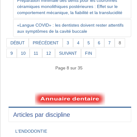
Préparation minimale des dents pour les couronnes
céramiques monolithiques postérieures : Effet sur le
comportement mécanique, la fiabilité et la translucidité
«Langue COVID» : les dentistes doivent rester attentifs
aux symptômes de la cavité buccale
DÉBUT
PRÉCÉDENT
3
4
5
6
7
8
9
10
11
12
SUIVANT
FIN
Page 8 sur 35
Articles par discipline
L'ENDODONTIE