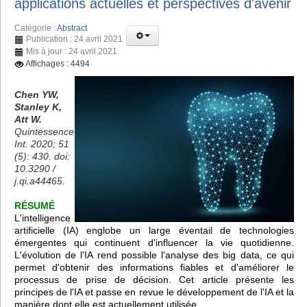
applications actuelles et perspectives d'avenir
Catégorie :
Abstract
Publication : 24 avril 2021
Mis à jour : 24 avril 2021
Affichages : 4494
Chen YW,
Stanley K,
Att W.
Quintessence
Int. 2020; 51
(5): 430. doi:
10.3290 /
j.qi.a44465.
RÉSUMÉ
L'intelligence
artificielle (IA) englobe un large éventail de technologies
émergentes qui continuent d'influencer la vie quotidienne.
L'évolution de l'IA rend possible l'analyse des big data, ce qui
permet d'obtenir des informations fiables et d'améliorer le
processus de prise de décision. Cet article présente les
principes de l'IA et passe en revue le développement de l'IA et la
manière dont elle est actuellement utilisée.