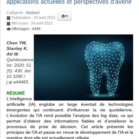
applications actuelles et perspectives d'avenir
Catégorie :
Abstract
Publication : 24 avril 2021
Mis à jour : 24 avril 2021
Affichages : 4496
Chen YW,
Stanley K,
Att W.
Quintessence
Int. 2020; 51
(5): 430. doi:
10.3290 /
j.qi.a44465.
RÉSUMÉ
L'intelligence
artificielle (IA) englobe un large éventail de technologies
émergentes qui continuent d'influencer la vie quotidienne.
L'évolution de l'IA rend possible l'analyse des big data, ce qui
permet d'obtenir des informations fiables et d'améliorer le
processus de prise de décision. Cet article présente les
principes de l'IA et passe en revue le développement de l'IA et la
manière dont elle est actuellement utilisée.