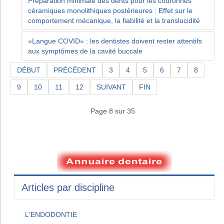
Préparation minimale des dents pour les couronnes
céramiques monolithiques postérieures : Effet sur le
comportement mécanique, la fiabilité et la translucidité
«Langue COVID» : les dentistes doivent rester attentifs
aux symptômes de la cavité buccale
DÉBUT
PRÉCÉDENT
3
4
5
6
7
8
9
10
11
12
SUIVANT
FIN
Page 8 sur 35
Articles par discipline
L'ENDODONTIE