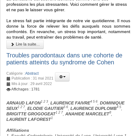
professions les plus stressantes. Voici comment gérer le stress
et ne pas le laisser vous gérer.
Le stress fait partie intégrante de notre vie quotidienne. Il nous
donne la force de relever les défis auxquels nous sommes
confrontés. En revanche, un stress trop important, notamment
au travail, peut entraîner des problèmes de santé.
Lire la suite...
Troubles parodontaux dans une cohorte de
patients atteints du syndrome de Cohen
Catégorie :
Abstract
Publication : 31 mai 2021
Mis à jour : 29 avril 2022
Affichages : 1781
1 2 3
4 5 6
ARNAUD LAFON
,
LAURENCE FAIVRE
,
DOMINIQUE
1 2 7
5 6
4 5
SEUX
,
ELODIE GAUTIER
,
LAURENCE DUPLOMB
,
1 2 7
8
BRIGITTE GROGOGEAT
,
ANAHIDE MARCELET
,
1
LAURENT LAFOREST
Affiliations
1. Faculté d'odontologie, Université de Lyon, Université Lyon 1,