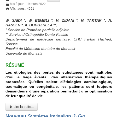
Mis à jour : 19 mars 2022
Affichages : 4591
W. SAIDI *, W. BEMBLI *, H. ZIDANI *, N. TAKTAK *, N.
HASSEN *, A. BOUGZHELA **,
* Service de Prothèse partielle adjointe
** Service d’Orthopédie Dento-Faciale
Département de médecine dentaire, CHU Farhat Hached,
Sousse
Faculté de Médecine dentaire de Monastir
Université de Monastir
RÉSUMÉ
Les étiologies des pertes de substances sont multiples
d’où le large éventail des alternatives thérapeutiques
proposées. Qu’elles soient d'étiologies carcinologique,
traumatique ou congénitale, les patients sont toujours
demandeurs d’une réparation permettant une optimisation
de leur qualité de vie.
Lire la suite...
Nouveau Système Invisalign ® Go