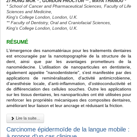
ZI HONG MOK * , GORDON PROCTOR ** , MAYA THANOU *
* School of Cancer and Pharmaceutical Sciences, Faculty of Life
Sciences and Medicine,
King's College London, London, U.K.
** Faculty of Dentistry, Oral and Craniofacial Sciences,
King's College London, London, U.K.
RÉSUMÉ
L'émergence des nanomatériaux pour les traitements dentaires
est encouragée par la nanotopographie de la structure de la
dent, ainsi que par les avantages prometteurs de la
nanomédecine. L'utilisation de nanoparticules en dentisterie,
également appelée "nanodentisterie", s'est manifestée par des
applications de reminéralisation, d'activité antimicrobienne,
d'anesthésie locale, d'anti-inflammation, d'ostéoconductivité et
de différenciation des cellules souches. Outre les applications
sur les tissus dentaires, les nanoparticules ont été utilisées pour
renforcer les propriétés mécaniques des composites dentaires,
améliorant leur liaison et leur ancrage et réduisant la friction.
Lire la suite...
Carcinome épidermoïde de la langue mobile :
à propos d’un cas clinique