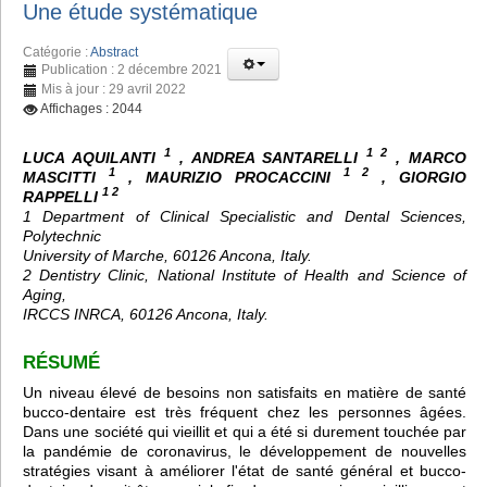
Une étude systématique
Catégorie :
Abstract
Publication : 2 décembre 2021
Mis à jour : 29 avril 2022
Affichages : 2044
1
1 2
LUCA AQUILANTI
, ANDREA SANTARELLI
, MARCO
1
1 2
MASCITTI
, MAURIZIO PROCACCINI
, GIORGIO
1 2
RAPPELLI
1 Department of Clinical Specialistic and Dental Sciences,
Polytechnic
University of Marche, 60126 Ancona, Italy.
2 Dentistry Clinic, National Institute of Health and Science of
Aging,
IRCCS INRCA, 60126 Ancona, Italy.
RÉSUMÉ
Un niveau élevé de besoins non satisfaits en matière de santé
bucco-dentaire est très fréquent chez les personnes âgées.
Dans une société qui vieillit et qui a été si durement touchée par
la pandémie de coronavirus, le développement de nouvelles
stratégies visant à améliorer l'état de santé général et bucco-