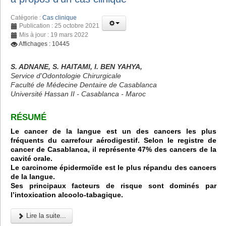
Catégorie :
Cas clinique
Publication : 25 octobre 2021
Mis à jour : 19 mars 2022
Affichages : 10445
S. ADNANE, S. HAITAMI, I. BEN YAHYA,
Service d'Odontologie Chirurgicale
Faculté de Médecine Dentaire de Casablanca
Université Hassan II - Casablanca - Maroc
RÉSUMÉ
Le cancer de la langue est un des cancers les plus
fréquents du carrefour aérodigestif. Selon le registre de
cancer de Casablanca, il représente 47% des cancers de la
cavité orale.
Le carcinome épidermoïde est le plus répandu des cancers
de la langue.
Ses principaux facteurs de risque sont dominés par
l’intoxication alcoolo-tabagique.
Lire la suite...