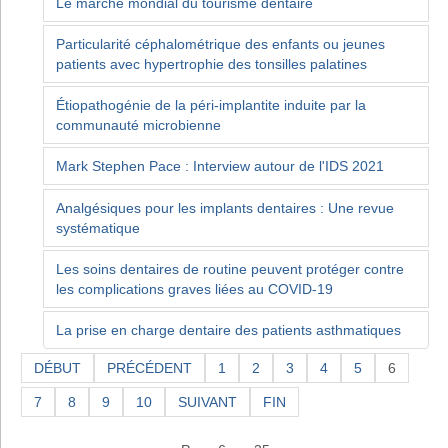
Le marché mondial du tourisme dentaire
Particularité céphalométrique des enfants ou jeunes
patients avec hypertrophie des tonsilles palatines
Étiopathogénie de la péri-implantite induite par la
communauté microbienne
Mark Stephen Pace : Interview autour de l'IDS 2021
Analgésiques pour les implants dentaires : Une revue
systématique
Les soins dentaires de routine peuvent protéger contre
les complications graves liées au COVID-19
La prise en charge dentaire des patients asthmatiques
DÉBUT
PRÉCÉDENT
1
2
3
4
5
6
7
8
9
10
SUIVANT
FIN