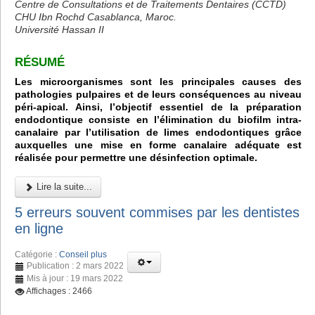
Centre de Consultations et de Traitements Dentaires (CCTD)
CHU Ibn Rochd Casablanca, Maroc.
Université Hassan II
RÉSUMÉ
Les microorganismes sont les principales causes des
pathologies pulpaires et de leurs conséquences au niveau
péri-apical. Ainsi, l’objectif essentiel de la préparation
endodontique consiste en l’élimination du biofilm intra-
canalaire par l’utilisation de limes endodontiques grâce
auxquelles une mise en forme canalaire adéquate est
réalisée pour permettre une désinfection optimale.
Lire la suite...
5 erreurs souvent commises par les dentistes
en ligne
Catégorie :
Conseil plus
Publication : 2 mars 2022
Mis à jour : 19 mars 2022
Affichages : 2466