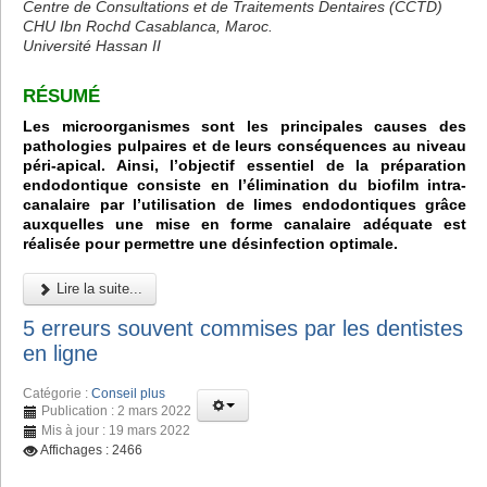
Centre de Consultations et de Traitements Dentaires (CCTD)
CHU Ibn Rochd Casablanca, Maroc.
Université Hassan II
RÉSUMÉ
Les microorganismes sont les principales causes des
pathologies pulpaires et de leurs conséquences au niveau
péri-apical. Ainsi, l’objectif essentiel de la préparation
endodontique consiste en l’élimination du biofilm intra-
canalaire par l’utilisation de limes endodontiques grâce
auxquelles une mise en forme canalaire adéquate est
réalisée pour permettre une désinfection optimale.
Lire la suite...
5 erreurs souvent commises par les dentistes
en ligne
Catégorie :
Conseil plus
Publication : 2 mars 2022
Mis à jour : 19 mars 2022
Affichages : 2466