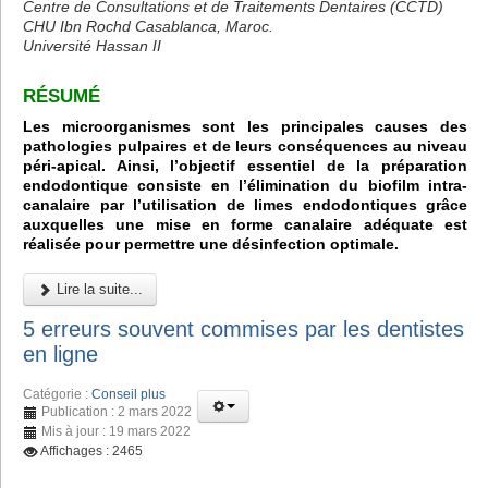
Centre de Consultations et de Traitements Dentaires (CCTD)
CHU Ibn Rochd Casablanca, Maroc.
Université Hassan II
RÉSUMÉ
Les microorganismes sont les principales causes des
pathologies pulpaires et de leurs conséquences au niveau
péri-apical. Ainsi, l’objectif essentiel de la préparation
endodontique consiste en l’élimination du biofilm intra-
canalaire par l’utilisation de limes endodontiques grâce
auxquelles une mise en forme canalaire adéquate est
réalisée pour permettre une désinfection optimale.
Lire la suite...
5 erreurs souvent commises par les dentistes
en ligne
Catégorie :
Conseil plus
Publication : 2 mars 2022
Mis à jour : 19 mars 2022
Affichages : 2465