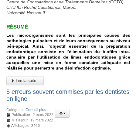
Centre de Consultations et de Traitements Dentaires (CCTD)
CHU Ibn Rochd Casablanca, Maroc.
Université Hassan II
RÉSUMÉ
Les microorganismes sont les principales causes des
pathologies pulpaires et de leurs conséquences au niveau
péri-apical. Ainsi, l’objectif essentiel de la préparation
endodontique consiste en l’élimination du biofilm intra-
canalaire par l’utilisation de limes endodontiques grâce
auxquelles une mise en forme canalaire adéquate est
réalisée pour permettre une désinfection optimale.
Lire la suite...
5 erreurs souvent commises par les dentistes
en ligne
Catégorie :
Conseil plus
Publication : 2 mars 2022
Mis à jour : 19 mars 2022
Affichages : 2466