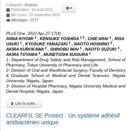
Catégorie :
Abstract
Publication : 10 août 2022
Mis à jour : 22 septembre 2022
Affichages : 1577
PLoS One. 2022 Apr 27;17(4)
1
2 3
1
ANNA KIYOMI
, KENSUKE YOSHIDA
, CHIE ARAI
, RISA
1
1
3
USUKI
, KYOSUKE YAMAZAKI
, NAOTO HOSHINO
,
2
1
3
AKIRA KUROKAWA
, SHINOBU IMAI
, NAOTO SUZUKI
,
3
1
AKIRA TOYAMA
, MUNETOSHI SUGIURA
1- Department of Drug Safety and Risk Management, School of
Pharmacy, Tokyo University of Pharmacy and Life
2- Division of Oral and Maxillofacial Surgery, Faculty of Dentistry
& Graduate School of Medical and Dental Sciences, Niigata
University, Niigata, Japan.
3- Division of Hospital Pharmacy, Niigata University Medical and
Dental Hospital, Niigata, Japan.
Lire la suite...
CLEARFIL SE Protect : Un système adhésif
antibactérien unique