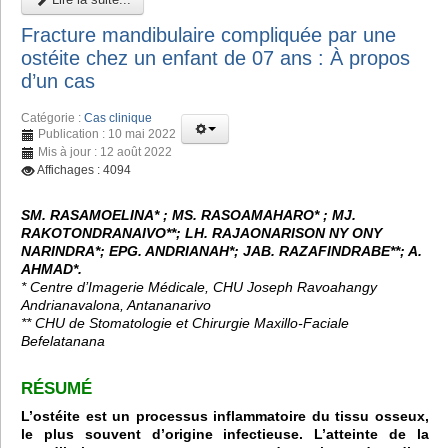
Fracture mandibulaire compliquée par une
ostéite chez un enfant de 07 ans : À propos
d’un cas
Catégorie :
Cas clinique
Publication : 10 mai 2022
Mis à jour : 12 août 2022
Affichages : 4094
SM. RASAMOELINA* ; MS. RASOAMAHARO* ; MJ.
RAKOTONDRANAIVO**; LH. RAJAONARISON NY ONY
NARINDRA*; EPG. ANDRIANAH*; JAB. RAZAFINDRABE**; A.
AHMAD*.
* Centre d’Imagerie Médicale, CHU Joseph Ravoahangy
Andrianavalona, Antananarivo
** CHU de Stomatologie et Chirurgie Maxillo-Faciale
Befelatanana
RÉSUMÉ
L’ostéite est un processus inflammatoire du tissu osseux,
le plus souvent d’origine infectieuse. L’atteinte de la