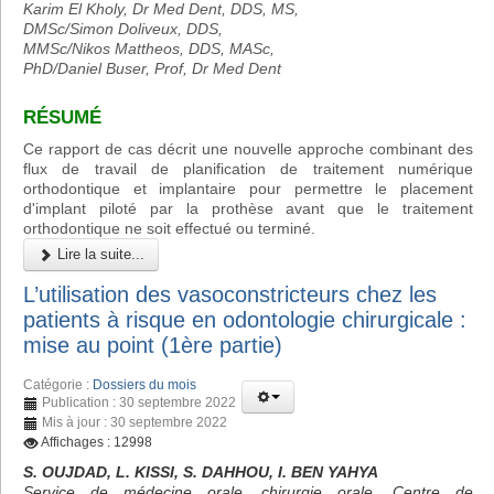
Karim El Kholy, Dr Med Dent, DDS, MS,
DMSc/Simon Doliveux, DDS,
MMSc/Nikos Mattheos, DDS, MASc,
PhD/Daniel Buser, Prof, Dr Med Dent
RÉSUMÉ
Ce rapport de cas décrit une nouvelle approche combinant des
flux de travail de planification de traitement numérique
orthodontique et implantaire pour permettre le placement
d'implant piloté par la prothèse avant que le traitement
orthodontique ne soit effectué ou terminé.
Lire la suite...
L’utilisation des vasoconstricteurs chez les
patients à risque en odontologie chirurgicale :
mise au point (1ère partie)
Catégorie :
Dossiers du mois
Publication : 30 septembre 2022
Mis à jour : 30 septembre 2022
Affichages : 12998
S. OUJDAD, L. KISSI, S. DAHHOU, I. BEN YAHYA
Service de médecine orale, chirurgie orale, Centre de