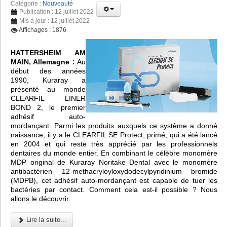
Catégorie :
Nouveauté
Publication : 12 juillet 2022
Mis à jour : 12 juillet 2022
Affichages : 1876
HATTERSHEIM AM
MAIN, Allemagne :
Au
début des années
1990, Kuraray a
présenté au monde
CLEARFIL LINER
BOND 2, le premier
adhésif auto-
mordançant. Parmi les produits auxquels ce système a donné
naissance, il y a le CLEARFIL SE Protect, primé, qui a été lancé
en 2004 et qui reste très apprécié par les professionnels
dentaires du monde entier. En combinant le célèbre monomère
MDP original de Kuraray Noritake Dental avec le monomère
antibactérien 12-methacryloyloxydodecylpyridinium bromide
(MDPB), cet adhésif auto-mordançant est capable de tuer les
bactéries par contact. Comment cela est-il possible ? Nous
allons le découvrir.
Lire la suite...