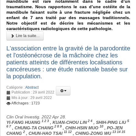
mandibule est rare notamment dans le cadre d’un
traumatisme. Nous rapportons le cas d’une ostéite de la
mandibule faisant suite à une fracture négligée chez un
enfant de 7 ans traité par des massages traditionnels.
Notre objectif est de décrire les mécanismes et les
caractéristiques radiologiques de cette pathologie.
Lire la suite...
L'association entre la gravité de la parodontite
et l'ostéonécrose de la mâchoire chez les
patients atteints de différentes localisations
cancéreuses : une étude nationale basée sur
la population.
Catégorie :
Abstract
Publication : 29 avril 2022
Mis à jour : 29 avril 2022
Affichages : 1723
Clin Oral Investig. 2022 Apr 28.
1 2 3
2 4
5
YI-FANG HUANG
, KUAN-CHOU LIN
, SHIH-PING LIU
6 7
2 8 9
10
, CHUNG-TA CHANG
, CHIH-HSIN MUO
, PO-JEN
2
11 12
13 14 15
CHANG
, CHUN-HAO TSAI
, CHING-ZONG WU