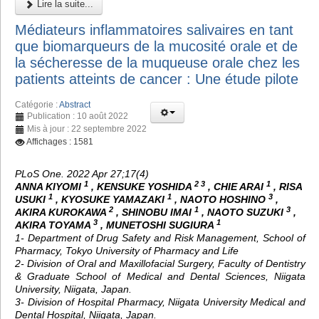
Lire la suite...
Médiateurs inflammatoires salivaires en tant
que biomarqueurs de la mucosité orale et de
la sécheresse de la muqueuse orale chez les
patients atteints de cancer : Une étude pilote
Catégorie :
Abstract
Publication : 10 août 2022
Mis à jour : 22 septembre 2022
Affichages : 1581
PLoS One. 2022 Apr 27;17(4)
1
2 3
1
ANNA KIYOMI
, KENSUKE YOSHIDA
, CHIE ARAI
, RISA
1
1
3
USUKI
, KYOSUKE YAMAZAKI
, NAOTO HOSHINO
,
2
1
3
AKIRA KUROKAWA
, SHINOBU IMAI
, NAOTO SUZUKI
,
3
1
AKIRA TOYAMA
, MUNETOSHI SUGIURA
1- Department of Drug Safety and Risk Management, School of
Pharmacy, Tokyo University of Pharmacy and Life
2- Division of Oral and Maxillofacial Surgery, Faculty of Dentistry
& Graduate School of Medical and Dental Sciences, Niigata
University, Niigata, Japan.
3- Division of Hospital Pharmacy, Niigata University Medical and
Dental Hospital, Niigata, Japan.