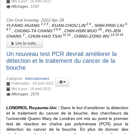
Mis à jour : 29 avril 2022
Affichages : 1727
Clin Oral Investig. 2022 Apr 28.
1 2 3
2 4
5
YI-FANG HUANG
, KUAN-CHOU LIN
, SHIH-PING LIU
6 7
2 8 9
10
, CHUNG-TA CHANG
, CHIH-HSIN MUO
, PO-JEN
2
11 12
13 14 15
CHANG
, CHUN-HAO TSAI
, CHING-ZONG WU
Lire la suite...
Un nouveau test PCR devrait améliorer la
détection et le traitement du cancer de la
bouche
Catégorie :
Internationales
Publication : 19 avril 2022
Mis à jour : 19 avril 2022
Affichages : 2575
LONDRES, Royaume-Uni :
Dans le but d'améliorer la détection
et le traitement du cancer de la bouche, des chercheurs de
l'université Queen Mary de Londres ont mis au point le premier
test de réaction en chaîne par polymérase (PCR) pour la
détection du cancer de la bouche. En plus de donner des