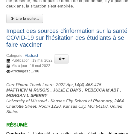
été présente, mais depuis le début de la pandémie, il y a plus de
deux ans, la situation s’est empirée.
Lire la suite...
Impact des sources d'information sur la santé
COVID-19 sur l'hésitation des étudiants à se
faire vacciner
Catégorie :
Abstract
Publication : 19 mai 2022
Mis à jour : 19 mai 2022
Affichages : 1706
Curr Pharm Teach Learn. 2022 Apr;14(4):468-475.
MATTHEW M RUSGIS , JULIE E BAYS , REBECCA M ABT ,
MORGAN L SPERRY
University of Missouri - Kansas City School of Pharmacy, 2464
Charlotte Street, Room 1220, Kansas City, MO 64108, United
States.
RÉSUMÉ
Contexte :
L'objectif de cette étude était de déterminer