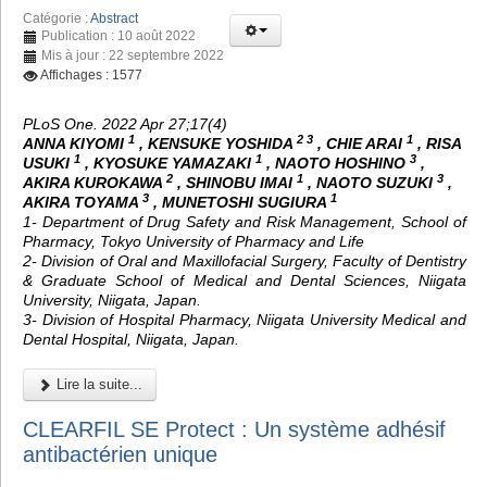
Catégorie :
Abstract
Publication : 10 août 2022
Mis à jour : 22 septembre 2022
Affichages : 1577
PLoS One. 2022 Apr 27;17(4)
1
2 3
1
ANNA KIYOMI
, KENSUKE YOSHIDA
, CHIE ARAI
, RISA
1
1
3
USUKI
, KYOSUKE YAMAZAKI
, NAOTO HOSHINO
,
2
1
3
AKIRA KUROKAWA
, SHINOBU IMAI
, NAOTO SUZUKI
,
3
1
AKIRA TOYAMA
, MUNETOSHI SUGIURA
1- Department of Drug Safety and Risk Management, School of
Pharmacy, Tokyo University of Pharmacy and Life
2- Division of Oral and Maxillofacial Surgery, Faculty of Dentistry
& Graduate School of Medical and Dental Sciences, Niigata
University, Niigata, Japan.
3- Division of Hospital Pharmacy, Niigata University Medical and
Dental Hospital, Niigata, Japan.
Lire la suite...
CLEARFIL SE Protect : Un système adhésif
antibactérien unique