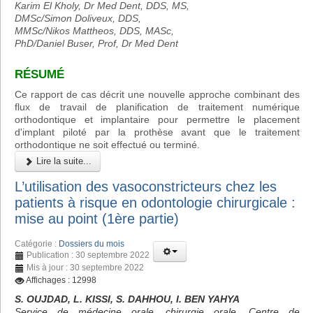
Karim El Kholy, Dr Med Dent, DDS, MS,
DMSc/Simon Doliveux, DDS,
MMSc/Nikos Mattheos, DDS, MASc,
PhD/Daniel Buser, Prof, Dr Med Dent
RÉSUMÉ
Ce rapport de cas décrit une nouvelle approche combinant des
flux de travail de planification de traitement numérique
orthodontique et implantaire pour permettre le placement
d'implant piloté par la prothèse avant que le traitement
orthodontique ne soit effectué ou terminé.
Lire la suite...
L’utilisation des vasoconstricteurs chez les
patients à risque en odontologie chirurgicale :
mise au point (1ère partie)
Catégorie :
Dossiers du mois
Publication : 30 septembre 2022
Mis à jour : 30 septembre 2022
Affichages : 12998
S. OUJDAD, L. KISSI, S. DAHHOU, I. BEN YAHYA
Service de médecine orale, chirurgie orale, Centre de