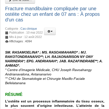
Fracture mandibulaire compliquée par une
ostéite chez un enfant de 07 ans : À propos
d’un cas
Catégorie :
Cas clinique
Publication : 10 mai 2022
Mis à jour : 12 août 2022
Affichages : 4094
SM. RASAMOELINA* ; MS. RASOAMAHARO* ; MJ.
RAKOTONDRANAIVO**; LH. RAJAONARISON NY ONY
NARINDRA*; EPG. ANDRIANAH*; JAB. RAZAFINDRABE**; A.
AHMAD*.
* Centre d’Imagerie Médicale, CHU Joseph Ravoahangy
Andrianavalona, Antananarivo
** CHU de Stomatologie et Chirurgie Maxillo-Faciale
Befelatanana
RÉSUMÉ
L’ostéite est un processus inflammatoire du tissu osseux,
le plus souvent d’origine infectieuse. L’atteinte de la