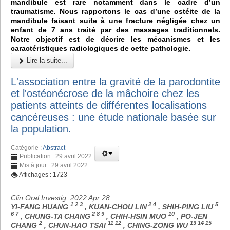
mandibule est rare notamment dans le cadre d’un
traumatisme. Nous rapportons le cas d’une ostéite de la
mandibule faisant suite à une fracture négligée chez un
enfant de 7 ans traité par des massages traditionnels.
Notre objectif est de décrire les mécanismes et les
caractéristiques radiologiques de cette pathologie.
Lire la suite...
L'association entre la gravité de la parodontite
et l'ostéonécrose de la mâchoire chez les
patients atteints de différentes localisations
cancéreuses : une étude nationale basée sur
la population.
Catégorie :
Abstract
Publication : 29 avril 2022
Mis à jour : 29 avril 2022
Affichages : 1723
Clin Oral Investig. 2022 Apr 28.
1 2 3
2 4
5
YI-FANG HUANG
, KUAN-CHOU LIN
, SHIH-PING LIU
6 7
2 8 9
10
, CHUNG-TA CHANG
, CHIH-HSIN MUO
, PO-JEN
2
11 12
13 14 15
CHANG
, CHUN-HAO TSAI
, CHING-ZONG WU