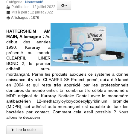
Catégorie :
Nouveauté
Publication : 12 juillet 2022
Mis à jour : 12 juillet 2022
Affichages : 1876
HATTERSHEIM AM
MAIN, Allemagne :
Au
début des années
1990, Kuraray a
présenté au monde
CLEARFIL LINER
BOND 2, le premier
adhésif auto-
mordançant. Parmi les produits auxquels ce système a donné
naissance, il y a le CLEARFIL SE Protect, primé, qui a été lancé
en 2004 et qui reste très apprécié par les professionnels
dentaires du monde entier. En combinant le célèbre monomère
MDP original de Kuraray Noritake Dental avec le monomère
antibactérien 12-methacryloyloxydodecylpyridinium bromide
(MDPB), cet adhésif auto-mordançant est capable de tuer les
bactéries par contact. Comment cela est-il possible ? Nous
allons le découvrir.
Lire la suite...