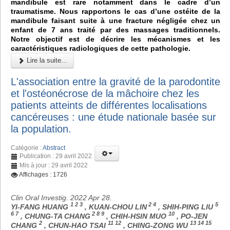
mandibule est rare notamment dans le cadre d’un
traumatisme. Nous rapportons le cas d’une ostéite de la
mandibule faisant suite à une fracture négligée chez un
enfant de 7 ans traité par des massages traditionnels.
Notre objectif est de décrire les mécanismes et les
caractéristiques radiologiques de cette pathologie.
Lire la suite...
L'association entre la gravité de la parodontite
et l'ostéonécrose de la mâchoire chez les
patients atteints de différentes localisations
cancéreuses : une étude nationale basée sur
la population.
Catégorie :
Abstract
Publication : 29 avril 2022
Mis à jour : 29 avril 2022
Affichages : 1726
Clin Oral Investig. 2022 Apr 28.
1 2 3
2 4
5
YI-FANG HUANG
, KUAN-CHOU LIN
, SHIH-PING LIU
6 7
2 8 9
10
, CHUNG-TA CHANG
, CHIH-HSIN MUO
, PO-JEN
2
11 12
13 14 15
CHANG
, CHUN-HAO TSAI
, CHING-ZONG WU