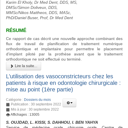
Karim El Kholy, Dr Med Dent, DDS, MS,
DMSc/Simon Doliveux, DDS,
MMSc/Nikos Mattheos, DDS, MASc,
PhD/Daniel Buser, Prof, Dr Med Dent
RÉSUMÉ
Ce rapport de cas décrit une nouvelle approche combinant des
flux de travail de planification de traitement numérique
orthodontique et implantaire pour permettre le placement
d'implant piloté par la prothèse avant que le traitement
orthodontique ne soit effectué ou terminé.
Lire la suite...
L’utilisation des vasoconstricteurs chez les
patients à risque en odontologie chirurgicale :
mise au point (1ère partie)
Catégorie :
Dossiers du mois
Publication : 30 septembre 2022
Mis à jour : 30 septembre 2022
Affichages : 13005
S. OUJDAD, L. KISSI, S. DAHHOU, I. BEN YAHYA
Service de médecine orale, chirurgie orale, Centre de