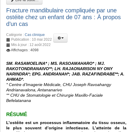
Fracture mandibulaire compliquée par une
ostéite chez un enfant de 07 ans : À propos
d’un cas
Catégorie :
Cas clinique
Publication : 10 mai 2022
Mis à jour : 12 août 2022
Affichages : 4098
SM. RASAMOELINA* ; MS. RASOAMAHARO* ; MJ.
RAKOTONDRANAIVO**; LH. RAJAONARISON NY ONY
NARINDRA*; EPG. ANDRIANAH*; JAB. RAZAFINDRABE**; A.
AHMAD*.
* Centre d’Imagerie Médicale, CHU Joseph Ravoahangy
Andrianavalona, Antananarivo
** CHU de Stomatologie et Chirurgie Maxillo-Faciale
Befelatanana
RÉSUMÉ
L’ostéite est un processus inflammatoire du tissu osseux,
le plus souvent d’origine infectieuse. L’atteinte de la