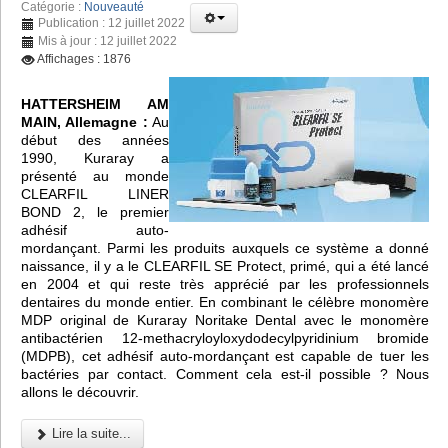
Catégorie :
Nouveauté
Publication : 12 juillet 2022
Mis à jour : 12 juillet 2022
Affichages : 1876
HATTERSHEIM AM
MAIN, Allemagne :
Au
début des années
1990, Kuraray a
présenté au monde
CLEARFIL LINER
BOND 2, le premier
adhésif auto-
mordançant. Parmi les produits auxquels ce système a donné
naissance, il y a le CLEARFIL SE Protect, primé, qui a été lancé
en 2004 et qui reste très apprécié par les professionnels
dentaires du monde entier. En combinant le célèbre monomère
MDP original de Kuraray Noritake Dental avec le monomère
antibactérien 12-methacryloyloxydodecylpyridinium bromide
(MDPB), cet adhésif auto-mordançant est capable de tuer les
bactéries par contact. Comment cela est-il possible ? Nous
allons le découvrir.
Lire la suite...