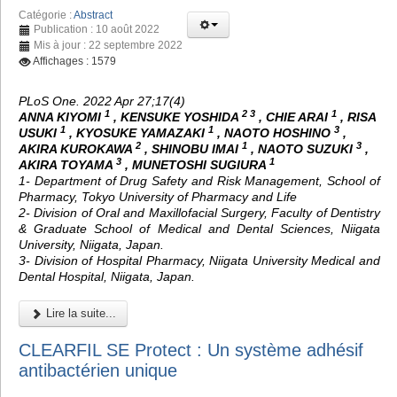
Catégorie :
Abstract
Publication : 10 août 2022
Mis à jour : 22 septembre 2022
Affichages : 1579
PLoS One. 2022 Apr 27;17(4)
1
2 3
1
ANNA KIYOMI
, KENSUKE YOSHIDA
, CHIE ARAI
, RISA
1
1
3
USUKI
, KYOSUKE YAMAZAKI
, NAOTO HOSHINO
,
2
1
3
AKIRA KUROKAWA
, SHINOBU IMAI
, NAOTO SUZUKI
,
3
1
AKIRA TOYAMA
, MUNETOSHI SUGIURA
1- Department of Drug Safety and Risk Management, School of
Pharmacy, Tokyo University of Pharmacy and Life
2- Division of Oral and Maxillofacial Surgery, Faculty of Dentistry
& Graduate School of Medical and Dental Sciences, Niigata
University, Niigata, Japan.
3- Division of Hospital Pharmacy, Niigata University Medical and
Dental Hospital, Niigata, Japan.
Lire la suite...
CLEARFIL SE Protect : Un système adhésif
antibactérien unique