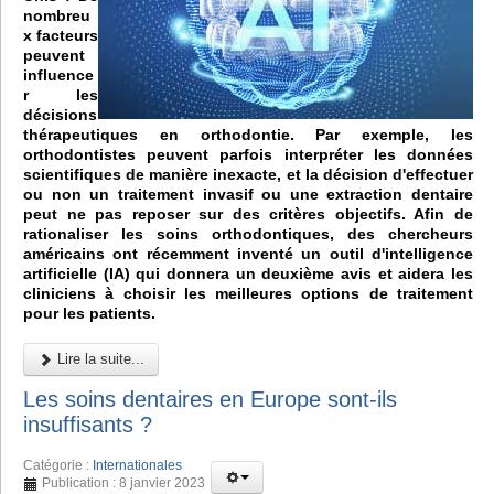
nombreu
x facteurs
peuvent
influence
r les
décisions
thérapeutiques en orthodontie. Par exemple, les
orthodontistes peuvent parfois interpréter les données
scientifiques de manière inexacte, et la décision d'effectuer
ou non un traitement invasif ou une extraction dentaire
peut ne pas reposer sur des critères objectifs. Afin de
rationaliser les soins orthodontiques, des chercheurs
américains ont récemment inventé un outil d'intelligence
artificielle (IA) qui donnera un deuxième avis et aidera les
cliniciens à choisir les meilleures options de traitement
pour les patients.
Lire la suite...
Les soins dentaires en Europe sont-ils
insuffisants ?
Catégorie :
Internationales
Publication : 8 janvier 2023