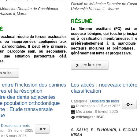
Faculté de Médecine Dentaire de Casa
 Médecine Dentaire de Casablanca
Université Hassan II – Maroc
 Hassan II, Maroc
RÉSUMÉ
É
Le fibrome ossifiant (FO) est u
osseuse bénigne, qui touche princip
occlusal résulte de forces occlusales
os à ossification membraneuse. Il e
s ou inappropriées appliquées aux
préférentiellement à la mandibul
 parodontales. Il peut être primaire,
secteurs molaires et prémolaires, 
 un parodonte sain, ou secondaire,
généralement lente et progressive.
t une situation parodontale déjà
se.
Lire la suite...
a suite...
 entre l'inclusion des canines
Les abcès : nouveaux critèr
res et la résorption
classification
aire des dents adjacentes
Catégorie :
Dossiers du mois
e population orthodontique
Publication : 8 février 2025
ne : Etude transversale
Mis à jour : 9 février 2025
que
Affichages : 3640
:
Dossiers du mois
S. SALHI, B. ELHOUARI, I. ELOUA
ion : 23 février 2025
KISSA
our : 5 mars 2025