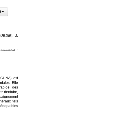
UBDIR, J.
sablanca -
 (GUNA) est
tales. Elle
rapide des
r-dentaire,
saignement
néraux tels
dénopathies