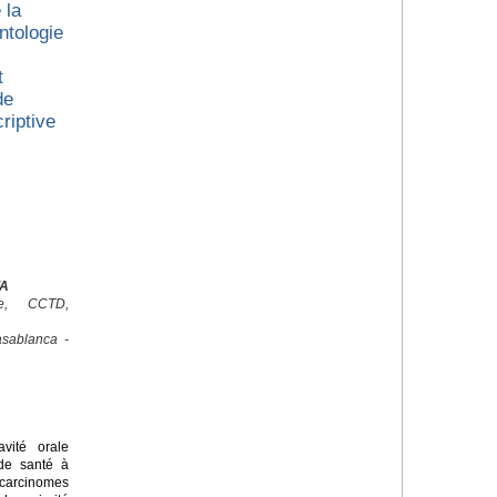
 la
ntologie
t
de
riptive
YA
ale, CCTD,
sablanca -
ité orale
de santé à
arcinomes