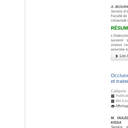
A. IBOURK,
Service d’
Faculté de
Université
RÉSUM
L'Ostéoc
survenir 
osseux ca
associée à
Lire l
Occlusi
et trait
Catégorie 
Publica
Mis à j
Afficha
M. OULED
KISSA
Service 