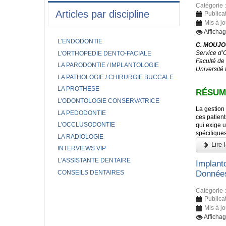
Catégorie 
Articles par discipline
Publicat
Mis à jo
Affichag
L'ENDODONTIE
C. MOUJOU
Service d’
L'ORTHOPEDIE DENTO-FACIALE
Faculté de
LA PARODONTIE / IMPLANTOLOGIE
Université
LA PATHOLOGIE / CHIRURGIE BUCCALE
LA PROTHESE
RÉSUM
L'ODONTOLOGIE CONSERVATRICE
La gestion 
LA PEDODONTIE
ces patient
L'OCCLUSODONTIE
qui exige u
spécifique
LA RADIOLOGIE
Lire l
INTERVIEWS VIP
L'ASSISTANTE DENTAIRE
Implant
CONSEILS DENTAIRES
Données
Catégorie 
Publicat
Mis à jo
Affichag