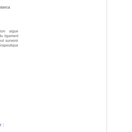
blanca.
tion aigue
 du ligament
eut survenir
apeutique
 :