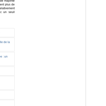
de majorité
sent plus de
elativement
c un seuil
e
le de la
e : un