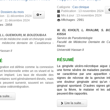
Catégorie :
Cas clinique
Publication : 13 novembre 2024
:
Dossiers du mois
Mis à jour : 13 novembre 2024
tion : 11 décembre 2024
Affichages : 2991
our : 11 décembre 2024
ges : 2858
W. EL KHOLTI, L. RHALIMI, S. BO
KISSA
I, L. GUEMOURI, M. BOUZOUBAA
Service de Parodontologie
t de médecine orale et chirurgie orale
Faculté de Médecine Dentaire de Ca
e médecine dentaire de Casablanca -
Maroc
Université Hassan II
Hassan II
RÉSUMÉ
É
La gingivite ulcéro-nécrotique aigue
égration est définie comme la connexion
une forme sévère de maladies parodon
 et fonctionnelle entre un os vivant et la
se caractérise par une apparition 
’un implant. Les taux de réussite des
signes de nécrose de la gencive inte
entaires sont généralement élevés, mais
une douleur gingivale ainsi qu’un 
s peuvent survenir, souvent en raison
gingival spontané. D’autres signes gé
aise ostéointégration.
que la fièvre, le malaise et les a
peuvent être rapportés.
a suite...
Lire la suite...