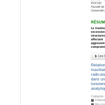
ROCHD
Faculté de
Université
RÉSUM
Le trauma 
excessive
structures
affectant
aggravan
compromi
Lire l
Relation
maxillai
radicul
dans un
tunisien
analyti
Catégorie 
Publicat
Mis à j