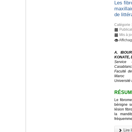
Les fib
maxillai
de littér
Catégorie 
Publicat
Mis à j
Afficha
A. IBOUR
KONATE, D
Service 
Casablanc
Faculté d
Maroc
Université 
RÉSUM
Le fibrome
bénigne s
lésion fibr
la mandib
fréquemmen
Lire l