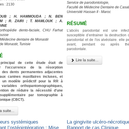
Service de parodontologie,
ges : 2130
Faculté de Médecine Dentaire de Casa
Université Hassan II - Maroc
IOUB ; H. HAMMOUDA ; N. BEN
M ; R. ZAIRI ; T. MAMLOUK ; A.
RÉSUMÉ
DINE
’orthopédie dento-faciale, CHU Farhat
L’abcès parodontal est une infec
ousse
susceptible d’entrainer la destruction
 Médecine dentaire de Monastir
parodontal et de l'os alvéolaire. elle p
de Monastir, Tunisie
avant, pendant ou après thér
parodontale.
É
Lire la suite...
f principal de cette étude était de
er l'occurrence de la résorption
re des dents permanentes adjacentes
aux canines maxillaires incluses, et
ier un modèle prédictif pour la RR à
 variables orthopantomographiques,
tention de réduire la nécessité d'une
 supplémentaire par tomographie à
conique (CBCT).
a suite...
teurs systémiques
La gingivite ulcéro-nécrotique
ant l’ostéointégration : Mise
Rapport de cas Clinique