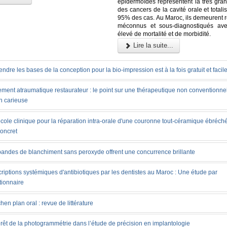
épidermoïdes représentent la très gran
des cancers de la cavité orale et totali
95% des cas. Au Maroc, ils demeurent r
méconnus et sous-diagnostiqués ave
élevé de mortalité et de morbidité.
Lire la suite...
ndre les bases de la conception pour la bio-impression est à la fois gratuit et facil
ement atraumatique restaurateur : le point sur une thérapeutique non conventionnel
n carieuse
cole clinique pour la réparation intra-orale d'une couronne tout-céramique ébréché
concret
bandes de blanchiment sans peroxyde offrent une concurrence brillante
riptions systémiques d'antibiotiques par les dentistes au Maroc : Une étude par
tionnaire
chen plan oral : revue de littérature
érêt de la photogrammétrie dans l’étude de précision en implantologie