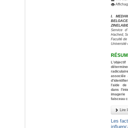
Afficha
I. MEDH
BELGACE
ZINELABI
Service d
Hached, S
Faculté de
Université 
RÉSUM
L'objecti
détermin
radiculai
associée 
d'identif
l'aide de
dans l'in
imagerie
faisceau 
Lire l
Les fac
influenç