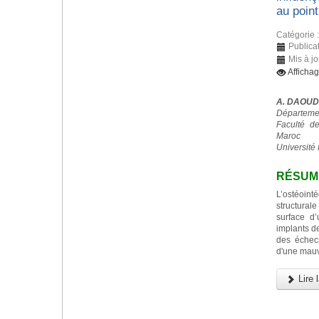
au point
Catégorie 
Publica
Mis à j
Afficha
A. DAOUD
Départemen
Faculté d
Maroc
Université 
RÉSUM
L’ostéoint
structurale
surface d
implants d
des échec
d'une mauv
Lire l