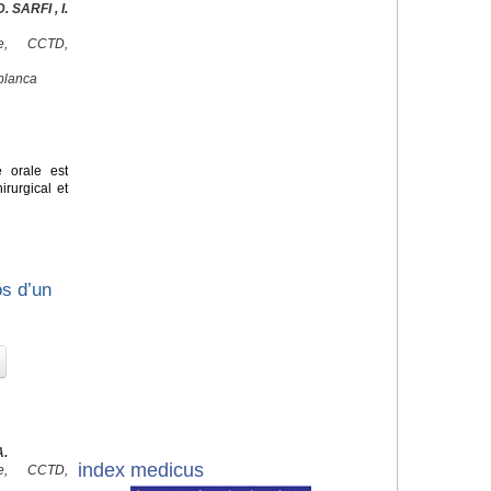
 SARFI , I.
ale, CCTD,
blanca
e orale est
irurgical et
os d’un
A.
index medicus
ale, CCTD,