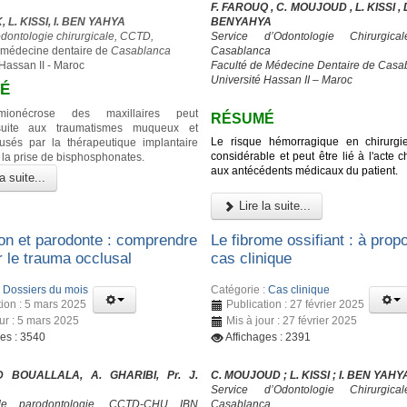
F. FAROUQ , C. MOUJOUD , L. KISSI , D.
 L. KISSI, I. BEN YAHYA
BENYAHYA
odontologie chirurgicale, CCTD,
Service d’Odontologie Chirurgic
 médecine dentaire de
Casablanca
Casablanca
 Hassan II - Maroc
Faculté de Médecine Dentaire de Casa
Université Hassan II – Maroc
É
himionécrose des maxillaires peut
RÉSUMÉ
suite aux traumatismes muqueux et
Le risque hémorragique en chirurgi
usés par la thérapeutique implantaire
considérable et peut être lié à l'acte ch
 la prise de bisphosphonates.
aux antécédents médicaux du patient.
a suite...
Lire la suite...
on et parodonte : comprendre
Le fibrome ossifiant : à prop
er le trauma occlusal
cas clinique
:
Dossiers du mois
Catégorie :
Cas clinique
tion : 5 mars 2025
Publication : 27 février 2025
our : 5 mars 2025
Mis à jour : 27 février 2025
ges : 3540
Affichages : 2391
 BOUALLALA, A. GHARIBI, Pr. J.
C. MOUJOUD ; L. KISSI ; I. BEN YAHY
Service d’Odontologie Chirurgic
de parodontologie, CCTD-CHU IBN
Casablanca