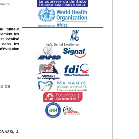
blanca
ne tumeur
alement les
st localisé
e dans les
d’évolution
es de
DNASSI, J.