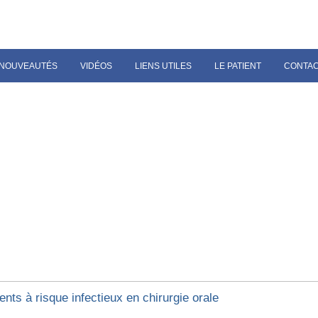
NOUVEAUTÉS
VIDÉOS
LIENS UTILES
LE PATIENT
CONTA
ents à risque infectieux en chirurgie orale