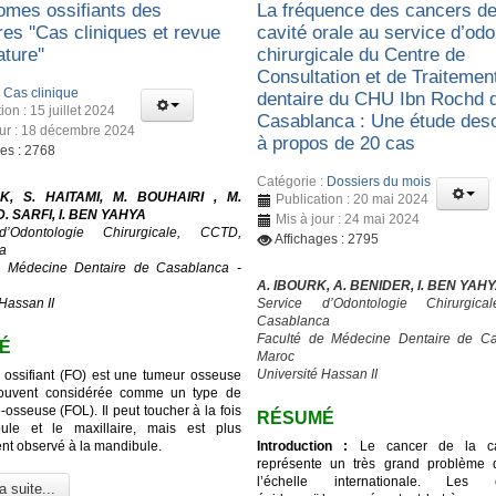
romes ossifiants des
La fréquence des cancers de
res ''Cas cliniques et revue
cavité orale au service d’odo
ature''
chirurgicale du Centre de
Consultation et de Traitemen
:
Cas clinique
dentaire du CHU Ibn Rochd 
ion : 15 juillet 2024
Casablanca : Une étude desc
our : 18 décembre 2024
à propos de 20 cas
ges : 2768
Catégorie :
Dossiers du mois
K, S. HAITAMI, M. BOUHAIRI , M.
Publication : 20 mai 2024
. SARFI, I. BEN YAHYA
Mis à jour : 24 mai 2024
d’Odontologie Chirurgicale, CCTD,
Affichages : 2795
a
e Médecine Dentaire de Casablanca -
A. IBOURK, A. BENIDER, I. BEN YAH
Hassan II
Service d’Odontologie Chirurgic
Casablanca
Faculté de Médecine Dentaire de Ca
É
Maroc
Université Hassan II
 ossifiant (FO) est une tumeur osseuse
ouvent considérée comme un type de
o-osseuse (FOL). Il peut toucher à la fois
RÉSUMÉ
ule et le maxillaire, mais est plus
t observé à la mandibule.
Introduction :
Le cancer de la cav
représente un très grand problème 
l’échelle internationale. Les c
a suite...