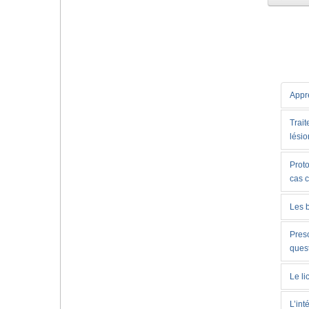
Appre
Trait
lésio
Proto
cas 
Les 
Presc
ques
Le li
L’int