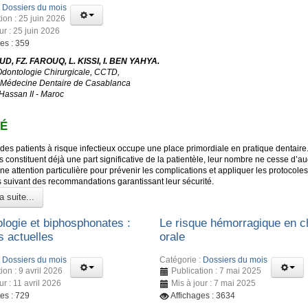
:
Dossiers du mois
ion : 25 juin 2026
ur : 25 juin 2026
es : 359
D, FZ. FAROUQ, L. KISSI, I. BEN YAHYA.
Odontologie Chirurgicale, CCTD,
 Médecine Dentaire de Casablanca
 Hassan II - Maroc
É
des patients à risque infectieux occupe une place primordiale en pratique dentaire
s constituent déjà une part significative de la patientèle, leur nombre ne cesse d’a
ne attention particulière pour prévenir les complications et appliquer les protocoles
s suivant des recommandations garantissant leur sécurité.
a suite...
ologie et biphosphonates :
Le risque hémorragique en ch
 actuelles
orale
:
Dossiers du mois
Catégorie :
Dossiers du mois
ion : 9 avril 2026
Publication : 7 mai 2025
ur : 11 avril 2026
Mis à jour : 7 mai 2025
es : 729
Affichages : 3634