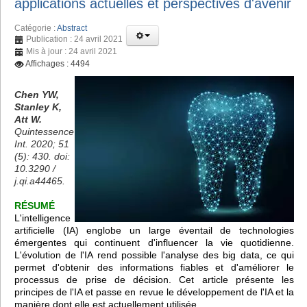
applications actuelles et perspectives d'avenir
Catégorie :
Abstract
Publication : 24 avril 2021
Mis à jour : 24 avril 2021
Affichages : 4494
Chen YW,
Stanley K,
Att W.
Quintessence
Int. 2020; 51
(5): 430. doi:
10.3290 /
j.qi.a44465.
RÉSUMÉ
L'intelligence
artificielle (IA) englobe un large éventail de technologies
émergentes qui continuent d'influencer la vie quotidienne.
L'évolution de l'IA rend possible l'analyse des big data, ce qui
permet d'obtenir des informations fiables et d'améliorer le
processus de prise de décision. Cet article présente les
principes de l'IA et passe en revue le développement de l'IA et la
manière dont elle est actuellement utilisée.