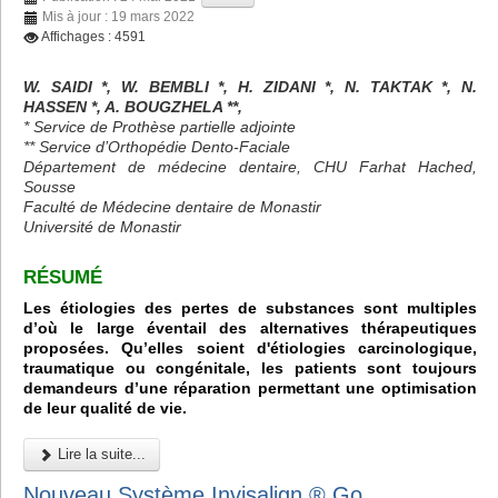
Mis à jour : 19 mars 2022
Affichages : 4591
W. SAIDI *, W. BEMBLI *, H. ZIDANI *, N. TAKTAK *, N.
HASSEN *, A. BOUGZHELA **,
* Service de Prothèse partielle adjointe
** Service d’Orthopédie Dento-Faciale
Département de médecine dentaire, CHU Farhat Hached,
Sousse
Faculté de Médecine dentaire de Monastir
Université de Monastir
RÉSUMÉ
Les étiologies des pertes de substances sont multiples
d’où le large éventail des alternatives thérapeutiques
proposées. Qu’elles soient d'étiologies carcinologique,
traumatique ou congénitale, les patients sont toujours
demandeurs d’une réparation permettant une optimisation
de leur qualité de vie.
Lire la suite...
Nouveau Système Invisalign ® Go