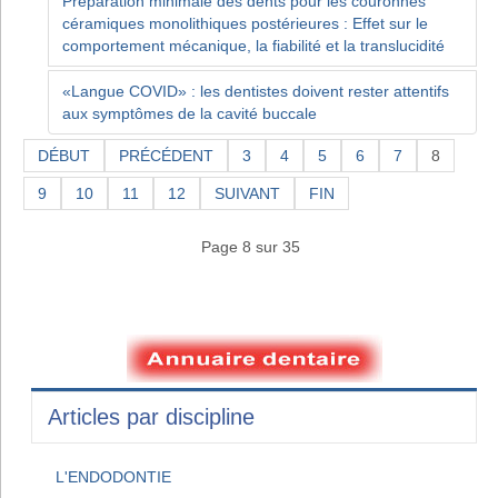
Préparation minimale des dents pour les couronnes
céramiques monolithiques postérieures : Effet sur le
comportement mécanique, la fiabilité et la translucidité
«Langue COVID» : les dentistes doivent rester attentifs
aux symptômes de la cavité buccale
DÉBUT
PRÉCÉDENT
3
4
5
6
7
8
9
10
11
12
SUIVANT
FIN
Page 8 sur 35
Articles par discipline
L'ENDODONTIE