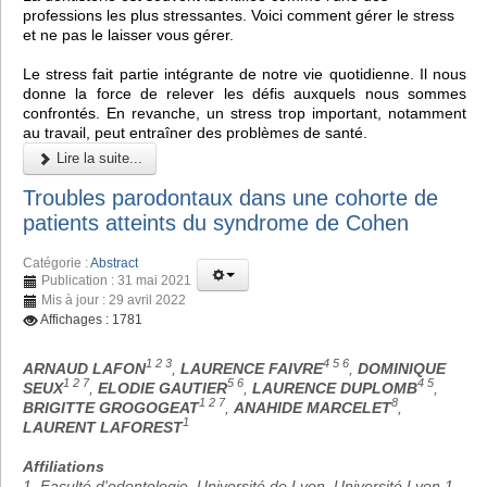
professions les plus stressantes. Voici comment gérer le stress
et ne pas le laisser vous gérer.
Le stress fait partie intégrante de notre vie quotidienne. Il nous
donne la force de relever les défis auxquels nous sommes
confrontés. En revanche, un stress trop important, notamment
au travail, peut entraîner des problèmes de santé.
Lire la suite...
Troubles parodontaux dans une cohorte de
patients atteints du syndrome de Cohen
Catégorie :
Abstract
Publication : 31 mai 2021
Mis à jour : 29 avril 2022
Affichages : 1781
1 2 3
4 5 6
ARNAUD LAFON
,
LAURENCE FAIVRE
,
DOMINIQUE
1 2 7
5 6
4 5
SEUX
,
ELODIE GAUTIER
,
LAURENCE DUPLOMB
,
1 2 7
8
BRIGITTE GROGOGEAT
,
ANAHIDE MARCELET
,
1
LAURENT LAFOREST
Affiliations
1. Faculté d'odontologie, Université de Lyon, Université Lyon 1,