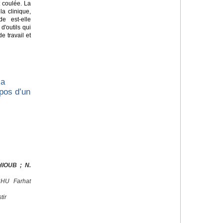
 coulée. La
a clinique,
de est-elle
'outils qui
e travail et
la
opos d’un
HIOUB ; N.
 CHU Farhat
tir