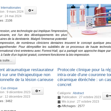
:
Internationales
tion : 9 mars 2024
our : 24 mai 2024
ges : 2106
ression, une technologie qui implique l'impression
vivants, est l'un des développements les plus
aires de la dentisterie. Malgré l'immense potentiel
impression, de nombreux cliniciens dentaires trouvent le concept quelque peu 
à appréhender. Pour démystifier les subtilités de ce processus de haute technolo
ternational s'est entretenu avec Forrest Hall, qui a partagé son approche étape pa
à l'aide d'un logiciel gratuit, comment fonctionne la bio-impression.
a suite...
ent atraumatique restaurateur
Protocole clinique pour la ré
nt sur une thérapeutique non
intra-orale d'une couronne to
onnelle de la lésion carieuse
céramique ébréchée : un ca
concret
:
Cas clinique
tion : 9 décembre 2023
Catégorie :
Abstract
our : 12 décembre 2023
Publication : 27 octobre 2023
ges : 3462
Mis à jour : 27 octobre 2023
Affichages : 2577