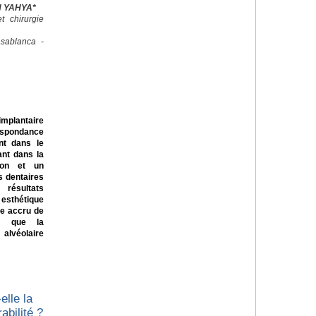
EN YAHYA*
 chirurgie
sablanca -
mplantaire
espondance
ant dans le
lant dans la
ion et un
s dentaires
 résultats
 esthétique
ue accru de
es que la
alvéolaire
elle la
abilité ?