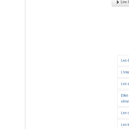
Lire l
Les 
L'int
Les s
Effet
céra
Les c
Les 