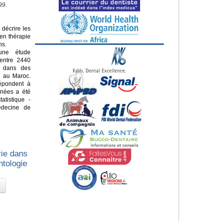
99.
 décrire les
 en thérapie
ns.
une étude
 entre 2440
e dans des
e au Maroc.
répondent à
nnées a été
atistique -
édecine de
rie dans
ntologie