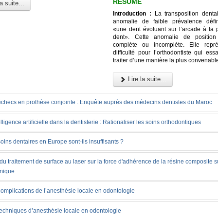
RÉSUMÉ
a suite...
Introduction :
La transposition denta
anomalie de faible prévalence déf
«une dent évoluant sur l’arcade à la 
dent». Cette anomalie de position
complète ou incomplète. Elle repr
difficulté pour l’orthodontiste qui es
traiter d’une manière la plus convenabl
Lire la suite...
échecs en prothèse conjointe : Enquête auprès des médecins dentistes du Maroc
elligence artificielle dans la dentisterie : Rationaliser les soins orthodontiques
oins dentaires en Europe sont-ils insuffisants ?
 du traitement de surface au laser sur la force d'adhérence de la résine composite s
mique.
omplications de l’anesthésie locale en odontologie
techniques d’anesthésie locale en odontologie