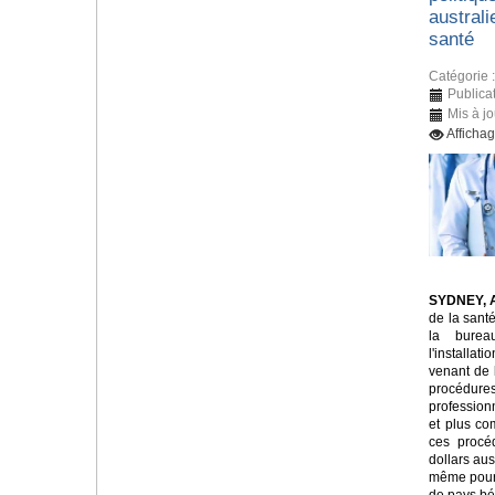
austral
santé
Catégorie 
Publica
Mis à jo
Afficha
SYDNEY, A
de la sant
la burea
l'installat
venant de 
procédures
profession
et plus co
ces procé
dollars aus
même pour 