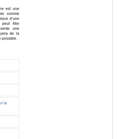
ire est une
inie comme
place d’une
 peut être
ésente une
sayera de la
e possible.
ur la