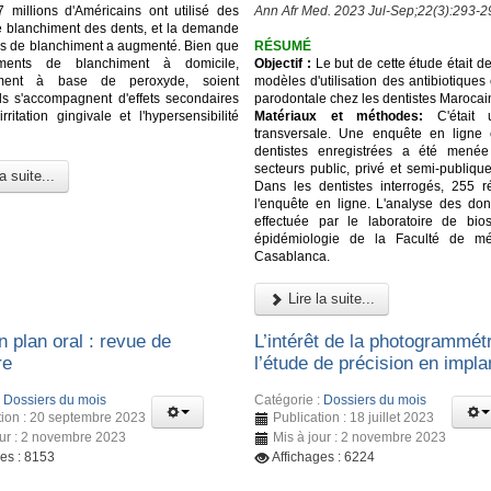
 millions d'Américains ont utilisé des
Ann Afr Med. 2023 Jul-Sep;22(3):293-2
e blanchiment des dents, et la demande
ns de blanchiment a augmenté. Bien que
RÉSUMÉ
ements de blanchiment à domicile,
Objectif :
Le but de cette étude était de
lement à base de peroxyde, soient
modèles d'utilisation des antibiotiques
 ils s'accompagnent d'effets secondaires
parodontale chez les dentistes Marocai
irritation gingivale et l'hypersensibilité
Matériaux et méthodes:
C'était 
transversale. Une enquête en ligne
dentistes enregistrées a été mené
secteurs public, privé et semi-publiqu
a suite...
Dans les dentistes interrogés, 255 
l'enquête en ligne. L'analyse des do
effectuée par le laboratoire de biost
épidémiologie de la Faculté de m
Casablanca.
Lire la suite...
n plan oral : revue de
L’intérêt de la photogrammét
re
l’étude de précision en impla
:
Dossiers du mois
Catégorie :
Dossiers du mois
tion : 20 septembre 2023
Publication : 18 juillet 2023
our : 2 novembre 2023
Mis à jour : 2 novembre 2023
ges : 8153
Affichages : 6224