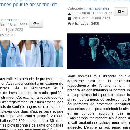
iennes pour le personnel de
Catégorie :
Internationales
Publication : 18 mai 2023
Mis à jour : 18 mai 2023
:
Internationales
Affichages : 3409
tion : 18 mai 2023
ur : 1 juin 2023
ges : 2920
Nous sommes tous d'accord pour d
ustralie :
La pénurie de professionnels
dentisterie n'est pas la professi
é en Australie a conduit à un examen de
respectueuse de l'environnement. I
ucratie liée au recrutement et à
prendre en considération le nombre d
ion de travailleurs de la santé qualifiés
à usage unique tels que le plastique, la 
l'étranger. Cet examen a révélé que les
plâtre, les barrières de protection et, b
 d'enregistrement et d'immigration des
équipements de protection individuell
nels de santé étrangers sont plus lentes
tous nécessaires pour maintenir le niv
mplexes que dans d'autres pays et que
et un contrôle approprié des in
dures peuvent coûter jusqu'à 20 000
Considérons maintenant les étapes d
traliens (12 300 euros) et durer 35 mois,
travail analogique typique pour une r
les professionnels de santé originaires
indirecte. L'empreinte est prise, mis