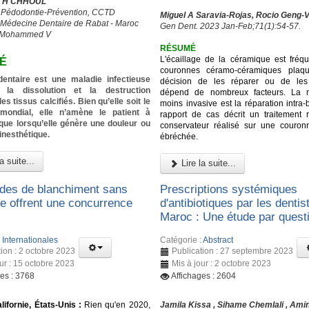
I, H CHHOUL
 Pédodontie-Prévention, CCTD
Miguel A Saravia-Rojas, Rocio Geng-
 Médecine Dentaire de Rabat - Maroc
Gen Dent. 2023 Jan-Feb;71(1):54-57.
é Mohammed V
RÉSUMÉ
L'écaillage de la céramique est fréqu
É
couronnes céramo-céramiques plaqu
dentaire est une maladie infectieuse
décision de les réparer ou de les
t la dissolution et la destruction
dépend de nombreux facteurs. La 
es tissus calcifiés. Bien qu’elle soit le
moins invasive est la réparation intra
mondial, elle n’amène le patient à
rapport de cas décrit un traitement r
que lorsqu’elle génère une douleur ou
conservateur réalisé sur une couron
inesthétique.
ébréchée.
a suite...
Lire la suite...
des de blanchiment sans
Prescriptions systémiques
e offrent une concurrence
d'antibiotiques par les dentis
Maroc : Une étude par quest
:
Internationales
Catégorie :
Abstract
tion : 2 octobre 2023
Publication : 27 septembre 2023
our : 15 octobre 2023
Mis à jour : 2 octobre 2023
ges : 3768
Affichages : 2604
lifornie, États-Unis :
Rien qu'en 2020,
Jamila Kissa , Sihame Chemlali , Ami