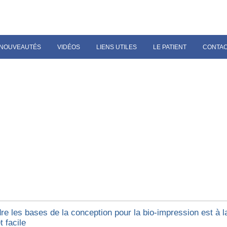
NOUVEAUTÉS
VIDÉOS
LIENS UTILES
LE PATIENT
CONTA
e les bases de la conception pour la bio-impression est à la
t facile