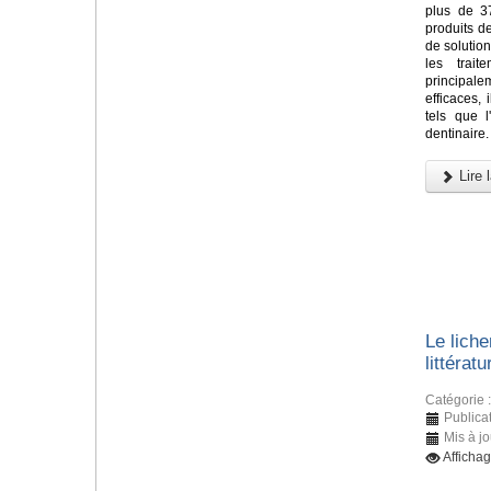
plus de 37
produits d
de solutio
les trait
principa
efficaces,
tels que l'
dentinaire.
Lire l
Le liche
littératu
Catégorie 
Publica
Mis à j
Afficha