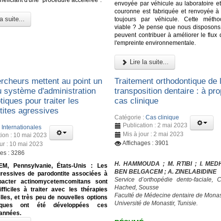
néficiant d'une "procédure accélérée".
envoyée par véhicule au laboratoire et
couronne est fabriquée et renvoyée à l
a suite...
toujours par véhicule. Cette métho
viable ? Je pense que nous disposons d
peuvent contribuer à améliorer le flux d
l'empreinte environnementale.
Lire la suite...
rcheurs mettent au point un
Traitement orthodontique de 
 système d'administration
transposition dentaire : à pr
otiques pour traiter les
cas clinique
tites agressives
Catégorie :
Cas clinique
Publication : 2 mai 2023
:
Internationales
Mis à jour : 2 mai 2023
tion : 10 mai 2023
Affichages : 3901
our : 10 mai 2023
ges : 3286
H. HAMMOUDA ; M. RTIBI ; I. MED
M, Pennsylvanie, États-Unis : Les
BEN BELGACEM ; A. ZINELABIDINE
ressives de parodontite associées à
Service d’orthopédie dento-faciale,
bacter actinomycetemcomitans sont
Hached, Sousse
fficiles à traiter avec les thérapies
Faculté de Médecine dentaire de Monas
elles, et très peu de nouvelles options
Université de Monastir, Tunisie.
tiques ont été développées ces
 années.