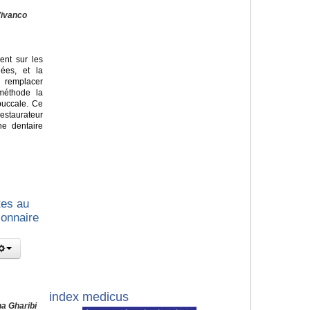
Vivanco
ent sur les
ées, et la
 remplacer
méthode la
-buccale. Ce
estaurateur
ne dentaire
tes au
ionnaire
index medicus
na Gharibi