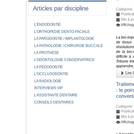
Articles par discipline
Catégorie 
Publica
Mis à j
L'ENDODONTIE
Afficha
L'ORTHOPEDIE DENTO-FACIALE
La bio-imp
LA PARODONTIE / IMPLANTOLOGIE
de tissus 
LA PATHOLOGIE / CHIRURGIE BUCCALE
révolutionn
de la bio-
LA PROTHESE
difficile 
L'ODONTOLOGIE CONSERVATRICE
Tribune In
apprendre, 
LA PEDODONTIE
Lire l
L'OCCLUSODONTIE
LA RADIOLOGIE
Traitem
INTERVIEWS VIP
: le poi
L'ASSISTANTE DENTAIRE
conventi
CONSEILS DENTAIRES
Catégorie 
Publica
Mis à j
Afficha