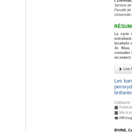
I. DAHAB
Service de
Faculté de
Universit
RÉSUM
La carie 
entraînan
localisée d
3e fléau 
consulter 
un aspect 
Lire l
Les ban
peroxyd
brillante
Catégorie 
Publica
Mis à j
Afficha
IRVINE, Ca