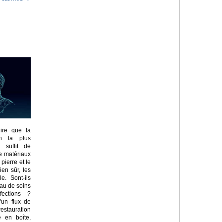
ire que la
on la plus
l suffit de
e matériaux
pierre et le
ien sûr, les
e. Sont-ils
eau de soins
fections ?
'un flux de
estauration
e en boîte,