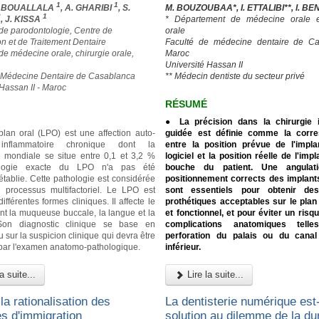
1
1
D BOUALLALA
, A. GHARIBI
, S.
M. BOUZOUBAA*, I. ETTALIBI**, I. B
2
1
, J. KISSA
* Département de médecine orale et
 de parodontologie, Centre de
orale
on et de Traitement Dentaire
Faculté de médecine dentaire de Ca
de médecine orale, chirurgie orale,
Maroc
Université Hassan II
 Médecine Dentaire de Casablanca
** Médecin dentiste du secteur privé
 Hassan II - Maroc
RÉSUMÉ
● La précision dans la chirurgie i
plan oral (LPO) est une affection auto-
guidée est définie comme la corr
nflammatoire chronique dont la
entre la position prévue de l'impl
 mondiale se situe entre 0,1 et 3,2 %
logiciel et la position réelle de l'imp
iologie exacte du LPO n'a pas été
bouche du patient. Une angulat
établie. Cette pathologie est considérée
positionnement corrects des implant
processus multifactoriel. Le LPO est
sont essentiels pour obtenir des
ifférentes formes cliniques. Il affecte le
prothétiques acceptables sur le plan
nt la muqueuse buccale, la langue et la
et fonctionnel, et pour éviter un risq
Son diagnostic clinique se base en
complications anatomiques tell
u sur la suspicion clinique qui devra être
perforation du palais ou du canal 
par l'examen anatomo-pathologique.
inférieur.
a suite...
Lire la suite...
la rationalisation des
La dentisterie numérique est-
es d'immigration
solution au dilemme de la dur