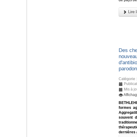
de pays bé
Lire l
Des che
nouveau
d'antibi
parodon
Catégorie 
Publica
Mis à j
Afficha
BETHLEHE
formes ag
Aggregati
souvent di
traditionn
thérapeu
dernières