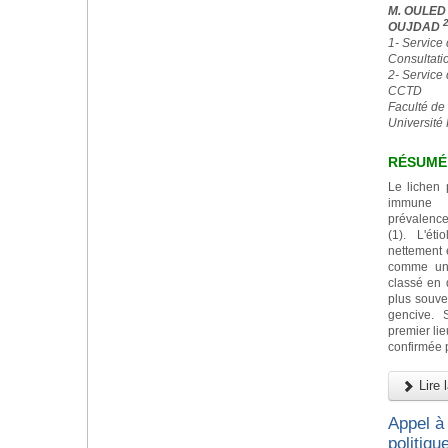
M. OULE
OUJDAD
1- Service
Consultati
2- Service 
CCTD
Faculté de
Université
RÉSUMÉ
Le lichen 
immune i
prévalence
(1). L'ét
nettement 
comme un 
classé en d
plus souve
gencive. 
premier lie
confirmée 
Lire l
Appel à 
politiqu