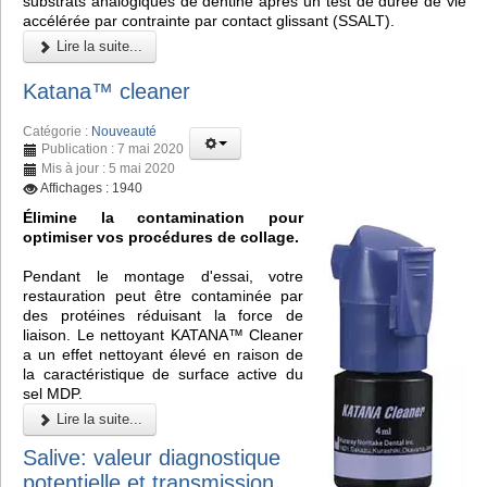
substrats analogiques de dentine après un test de durée de vie
accélérée par contrainte par contact glissant (SSALT).
Lire la suite...
Katana™ cleaner
Catégorie :
Nouveauté
Publication : 7 mai 2020
Mis à jour : 5 mai 2020
Affichages : 1940
Élimine la contamination pour
optimiser vos procédures de collage.
Pendant le montage d'essai, votre
restauration peut être contaminée par
des protéines réduisant la force de
liaison. Le nettoyant KATANA™ Cleaner
a un effet nettoyant élevé en raison de
la caractéristique de surface active du
sel MDP.
Lire la suite...
Salive: valeur diagnostique
potentielle et transmission