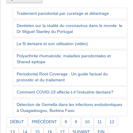
Traitement parodontal par curetage et détartrage
Dentistes sur la réalité du coronavirus dans le monde: le
Dr Miguel Stanley du Portugal
Le fil dentaire et son utilisation (vidéo)
Polyarthrite rhumatoïde, maladies parodontales et
Shared epitope
Periodontal Root Coverage : Un guide factuel du
pronostic et du traitement
Comment COVID-19 affecte-t-il l'industrie dentaire?
Détection de Gemella dans les infections endodontiques
à Ouagadougou, Burkina Faso
DÉBUT
PRÉCÉDENT
8
9
10
11
12
13
14
15
16
17
SUIVANT
FIN