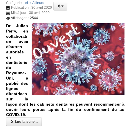
Catégorie :
Ici et Ailleurs
Publication : 30 avril 2020
Mis à jour : 30 avril 2020
Affichages : 2544
Dr. Julian
Perry, en
collaborati
on avec
d'autres
autorités
en
dentisterie
du
Royaume-
Uni, a
publié des
lignes
directrices
sur la
façon dont les cabinets dentaires peuvent recommencer à
ouvrir leurs portes après la fin du confinement dû au
COVID-19.
Lire la suite...