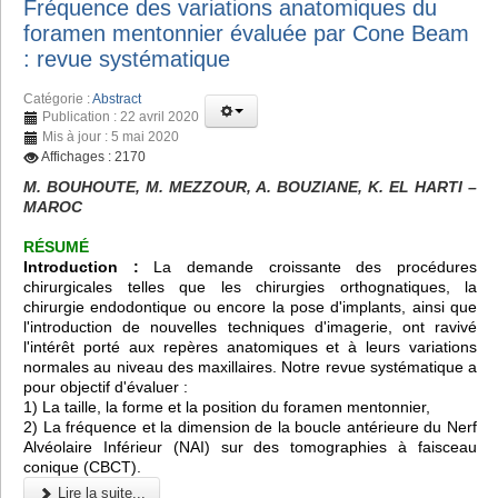
Fréquence des variations anatomiques du
foramen mentonnier évaluée par Cone Beam
: revue systématique
Catégorie :
Abstract
Publication : 22 avril 2020
Mis à jour : 5 mai 2020
Affichages : 2170
M. BOUHOUTE, M. MEZZOUR, A. BOUZIANE, K. EL HARTI –
MAROC
RÉSUMÉ
Introduction :
La demande croissante des procédures
chirurgicales telles que les chirurgies orthognatiques, la
chirurgie endodontique ou encore la pose d'implants, ainsi que
l'introduction de nouvelles techniques d'imagerie, ont ravivé
l'intérêt porté aux repères anatomiques et à leurs variations
normales au niveau des maxillaires. Notre revue systématique a
pour objectif d'évaluer :
1) La taille, la forme et la position du foramen mentonnier,
2) La fréquence et la dimension de la boucle antérieure du Nerf
Alvéolaire Inférieur (NAI) sur des tomographies à faisceau
conique (CBCT).
Lire la suite...