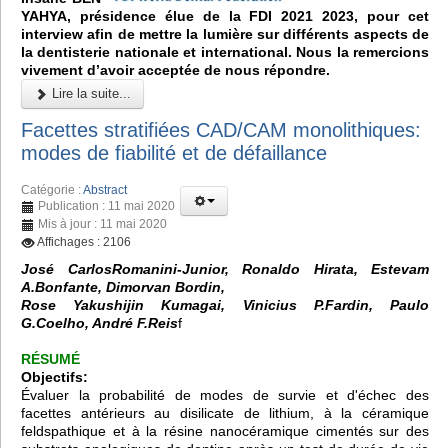
YAHYA, présidence élue de la FDI 2021 2023, pour cet
interview afin de mettre la lumière sur différents aspects de
la dentisterie nationale et international. Nous la remercions
vivement d’avoir acceptée de nous répondre.
Lire la suite...
Facettes stratifiées CAD/CAM monolithiques:
modes de fiabilité et de défaillance
Catégorie :
Abstract
Publication : 11 mai 2020
Mis à jour : 11 mai 2020
Affichages : 2106
José CarlosRomanini-Junior, Ronaldo Hirata, Estevam
A.Bonfante, Dimorvan Bordin,
Rose Yakushijin Kumagai, Vinicius P.Fardin, Paulo
G.Coelho, André F.Reis
f
RÉSUMÉ
Objectifs:
Évaluer la probabilité de modes de survie et d'échec des
facettes antérieurs au disilicate de lithium, à la céramique
feldspathique et à la résine nanocéramique cimentés sur des