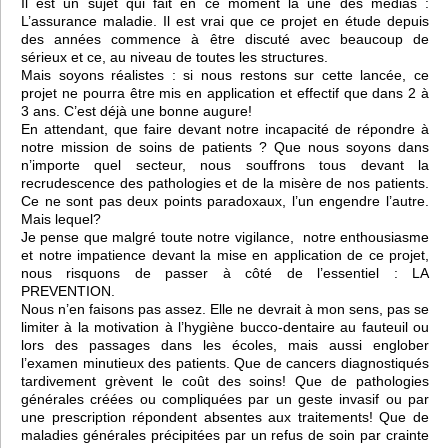
Il est un sujet qui fait en ce moment la une des médias :
L’assurance maladie. Il est vrai que ce projet en étude depuis
des années commence à être discuté avec beaucoup de
sérieux et ce, au niveau de toutes les structures.
Mais soyons réalistes : si nous restons sur cette lancée, ce
projet ne pourra être mis en application et effectif que dans 2 à
3 ans. C’est déjà une bonne augure!
En attendant, que faire devant notre incapacité de répondre à
notre mission de soins de patients ? Que nous soyons dans
n’importe quel secteur, nous souffrons tous devant la
recrudescence des pathologies et de la misère de nos patients.
Ce ne sont pas deux points paradoxaux, l’un engendre l’autre.
Mais lequel?
Je pense que malgré toute notre vigilance, notre enthousiasme
et notre impatience devant la mise en application de ce projet,
nous risquons de passer à côté de l’essentiel : LA
PREVENTION.
Nous n’en faisons pas assez. Elle ne devrait à mon sens, pas se
limiter à la motivation à l’hygiène bucco-dentaire au fauteuil ou
lors des passages dans les écoles, mais aussi englober
l’examen minutieux des patients. Que de cancers diagnostiqués
tardivement grèvent le coût des soins! Que de pathologies
générales créées ou compliquées par un geste invasif ou par
une prescription répondent absentes aux traitements! Que de
maladies générales précipitées par un refus de soin par crainte