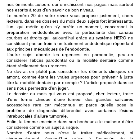
nos éminents auteurs qui enrichissent nos pages mais surtout
nos esprits à tous d’un savoir de bon niveau.
Le numéro 20 de votre revue vous propose justement, chers
lecteurs, dans les dossiers du mois deux sujets fort intéressants,
l’un, qui mérite qu’on s’y arrête un moment, concernant la
préparation endodontique avec la particularité des canaux
courbes et étroits qui, aujourd’hui grâce au système HERO ne
constituent pas un frein à un traitement endodontique répondant
aux principes mécaniques de l’endodontie.
L’autre sujet aborde les urgences en parodontie, peut-on
considérer l’abcès parodontal ou la mobilité dentaire comme
étant réellement des urgences.
Ne devrait-on plutôt pas considérer les éléments cliniques en
amont, comme étant les vraies urgences pour prévenir à juste
titre la mobilité dentaire par exemple ? L’article proposé dans ce
sens nous permettra d’en juger.
Le dossier du mois qui vous est proposé, cher lecteur, traite
d’une forme clinique d’une tumeur des glandes salivaires
accessoires rare car méconnue et parce qu’elle pose le
problème de diagnostic différentiel avec certaines lésions
intrabuccales d’allure tumorale.
Enfin, la femme enceinte dans son bonheur a le malheur d’être
considérée comme un sujet à risque.
Nombre d’entre nous n’ose la traiter médicalement, ni
chirurgicalement. Aujourd’hui grâce à l’avancée de la