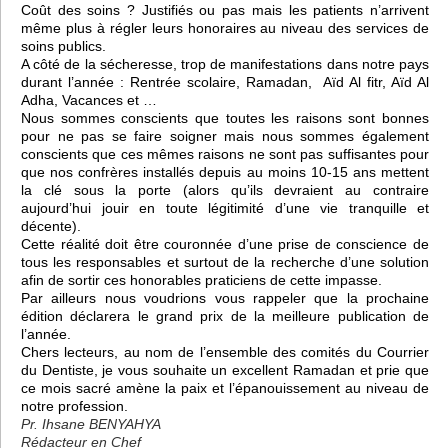
Coût des soins ? Justifiés ou pas mais les patients n’arrivent
même plus à régler leurs honoraires au niveau des services de
soins publics.
A côté de la sécheresse, trop de manifestations dans notre pays
durant l’année : Rentrée scolaire, Ramadan, Aïd Al fitr, Aïd Al
Adha, Vacances et …
Nous sommes conscients que toutes les raisons sont bonnes
pour ne pas se faire soigner mais nous sommes également
conscients que ces mêmes raisons ne sont pas suffisantes pour
que nos confrères installés depuis au moins 10-15 ans mettent
la clé sous la porte (alors qu’ils devraient au contraire
aujourd’hui jouir en toute légitimité d’une vie tranquille et
décente).
Cette réalité doit être couronnée d’une prise de conscience de
tous les responsables et surtout de la recherche d’une solution
afin de sortir ces honorables praticiens de cette impasse.
Par ailleurs nous voudrions vous rappeler que la prochaine
édition déclarera le grand prix de la meilleure publication de
l’année.
Chers lecteurs, au nom de l’ensemble des comités du Courrier
du Dentiste, je vous souhaite un excellent Ramadan et prie que
ce mois sacré amène la paix et l’épanouissement au niveau de
notre profession.
Pr. Ihsane BENYAHYA
Rédacteur en Chef