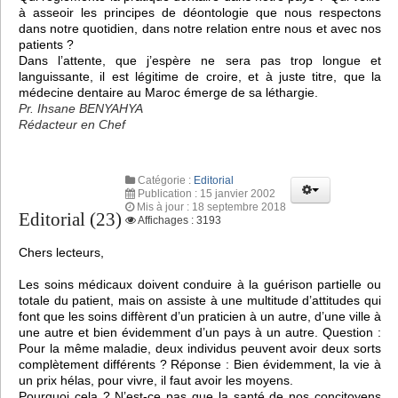
à asseoir les principes de déontologie que nous respectons
dans notre quotidien, dans notre relation entre nous et avec nos
patients ?
Dans l’attente, que j’espère ne sera pas trop longue et
languissante, il est légitime de croire, et à juste titre, que la
médecine dentaire au Maroc émerge de sa léthargie.
Pr. Ihsane BENYAHYA
Rédacteur en Chef
Catégorie :
Editorial
Publication : 15 janvier 2002
Mis à jour : 18 septembre 2018
Editorial (23)
Affichages : 3193
Chers lecteurs,
Les soins médicaux doivent conduire à la guérison partielle ou
totale du patient, mais on assiste à une multitude d’attitudes qui
font que les soins diffèrent d’un praticien à un autre, d’une ville à
une autre et bien évidemment d’un pays à un autre. Question :
Pour la même maladie, deux individus peuvent avoir deux sorts
complètement différents ? Réponse : Bien évidemment, la vie à
un prix hélas, pour vivre, il faut avoir les moyens.
Pourquoi cela ? N’est-ce pas que la santé de nos concitoyens