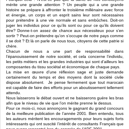
mérite une grande attention ? Un peuple qui a une grande
histoire se prépare à affronter le troisième millénaire avec force
et énergie, un corps et un esprit sains leur sont nécessaires
pour prétendre à une vie normale et sans embûches. Doit-on
juger les individus pour ce qu’ils sont ou pour ce qu’ils doivent
être? Donne-t-on assez de chance aux nécessiteux pour s’en
sortir ? Peut-on prétendre qu’on s’occupe de notre pays comme
il se doit ? Et là on parle de nous tous, citoyens de cette patrie si
chère.
Chacun de nous a une part de responsabilité dans
l’épanouissement de notre société, et cela concerne l’individu,
les petits métiers et les grandes industries qui sont d’ailleurs les
composantes du tissu sociétal et économique de chaque pays.
La mise en œuvre d’une réflexion sage et juste demande
certainement du temps et des moyens dont la société civile
dispose absolument. Je pense fermement que tout marocain
est capable de faire des efforts pour un aboutissement tellement
attendu.
Nous laisserons le débat ouvert et ne baisserons guère les bras
afin que le niveau de vie que l’on mérite prenne le dessus.
Pour ce mois-ci, nous annonçons le gagnant du grand concours
de la meilleure publication de l’année 2001. Bien entendu, tous
les auteurs méritent les encouragements pour leurs sujets forts
intéressants qui ont suscité l’intérêt de consultants Français que