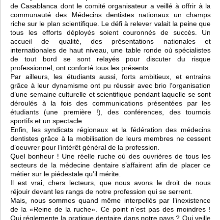
de Casablanca dont le comité organisateur a veillé à offrir à la
communauté des Médecins dentistes nationaux un champs
riche sur le plan scientifique. Le défi à relever valait la peine que
tous les efforts déployés soient couronnés de succès. Un
accueil de qualité, des présentations nationales et
internationales de haut niveau, une table ronde où spécialistes
de tout bord se sont relayés pour discuter du risque
professionnel, ont conforté tous les présents.
Par ailleurs, les étudiants aussi, forts ambitieux, et entrains
grâce à leur dynamisme ont pu réussir avec brio l’organisation
d’une semaine culturelle et scientifique pendant laquelle se sont
déroulés à la fois des communications présentées par les
étudiants (une première !), des conférences, des tournois
sportifs et un spectacle.
Enfin, les syndicats régionaux et la fédération des médecins
dentistes grâce à la mobilisation de leurs membres ne cessent
d’oeuvrer pour l’intérêt général de la profession.
Quel bonheur ! Une réelle ruche où des ouvrières de tous les
secteurs de la médecine dentaire s’affairent afin de placer ce
métier sur le piédestale qu’il mérite.
Il est vrai, chers lecteurs, que nous avons le droit de nous
réjouir devant les rangs de notre profession qui se serrent.
Mais, nous sommes quand même interpellés par l’inexistence
de la «Reine de la ruche». Ce point n’est pas des moindres !
Qui réglemente la pratique dentaire dans notre pays ? Qui veille