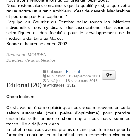
nous avons rencontré lors du congrès de l’ADF 2001.
Nous restons alors convaincus que la qualité y est, et que votre
revue scrute un avenir ambitieux, c’est de devenir Maghrébine
et pourquoi pas Francophone ?
L’équipe du Courrier du Dentiste salue toutes les initiatives
individuelles, des syndicats, des associations, des sociétés
scientifiques et des facultés pour le développement de la
médecine dentaire au Maroc.
Bonne et heureuse année 2002.
Redouane MOUDEN
Directeur de la publication
Catégorie :
Editorial
Publication : 15 septembre 2001
Mis à jour : 18 septembre 2018
Editorial (20)
Affichages : 3512
Chers lecteurs,
C’est avec un énorme plaisir que nous vous retrouvons en cette
saison automnale (mais pleine d’optimisme) pour prendre
ensemble cette année le chemin que nous nous sommes
tracés, il y a déjà deux ans.
En effet, nous vous avions promis de faire pour le mieux pour la
formation continue, et aujourd’hui, nous remercions vivement