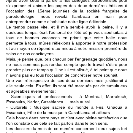
Après avoir cédé la parole à nos collègues parodontistes pour
s’exprimer et animer les pages des deux dernières éditions à
l’occasion des 15ème journées de la société française de
parodontologie, nous revoilà flambeau en main pour
entreprendre comme d’habitude notre ligne éditoriale.
Le temps passe vite, et il m’a semblé avoir à peine, il y a
quelques temps, écrit l’éditorial de l’été où je vous souhaitais à
tous de bonnes vacances en priant que cette halte nous
permette à tous, mûres réflexions à apporter à notre profession
et au moyen de répondre au mieux à notre mission première de
soins de nos concitoyens.
Mais, je pense que, pris chacun par l’engrenage quotidien, nous
ne nous sommes pas rendus compte que le travail s’étire pour
prendre plus de temps qu’il ne lui est alloué, à tel point que nous
n’avons pas eu tous l’occasion de concrétiser notre souhait.
Une vue rétrospective de ces deux derniers mois justifierait à
elle seule cela. En effet, ils sont été marqués par de tumultueux
et agréables évènements :
- Scientifiques et professionnels : à Montréal, Marrakech,
Essaouira, Nador, Casablanca…, mais aussi.
- Culturels : Musique sacrée du monde à Fes, Gnaoua à
Essaouira, Fête de la musique à Casablanca et ailleurs…
Cela bouge dans notre pays et c’est avec pleine satisfaction que
l’on constate que cela se fait parfois dans le bon sens.
Les dossiers du mois de ce numéro concernent deux sujets fort