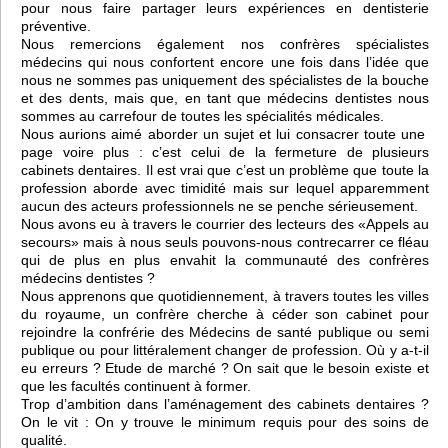
pour nous faire partager leurs expériences en dentisterie
préventive.
Nous remercions également nos confrères spécialistes
médecins qui nous confortent encore une fois dans l’idée que
nous ne sommes pas uniquement des spécialistes de la bouche
et des dents, mais que, en tant que médecins dentistes nous
sommes au carrefour de toutes les spécialités médicales.
Nous aurions aimé aborder un sujet et lui consacrer toute une
page voire plus : c’est celui de la fermeture de plusieurs
cabinets dentaires. Il est vrai que c’est un problème que toute la
profession aborde avec timidité mais sur lequel apparemment
aucun des acteurs professionnels ne se penche sérieusement.
Nous avons eu à travers le courrier des lecteurs des «Appels au
secours» mais à nous seuls pouvons-nous contrecarrer ce fléau
qui de plus en plus envahit la communauté des confrères
médecins dentistes ?
Nous apprenons que quotidiennement, à travers toutes les villes
du royaume, un confrère cherche à céder son cabinet pour
rejoindre la confrérie des Médecins de santé publique ou semi
publique ou pour littéralement changer de profession. Où y a-t-il
eu erreurs ? Etude de marché ? On sait que le besoin existe et
que les facultés continuent à former.
Trop d’ambition dans l’aménagement des cabinets dentaires ?
On le vit : On y trouve le minimum requis pour des soins de
qualité.