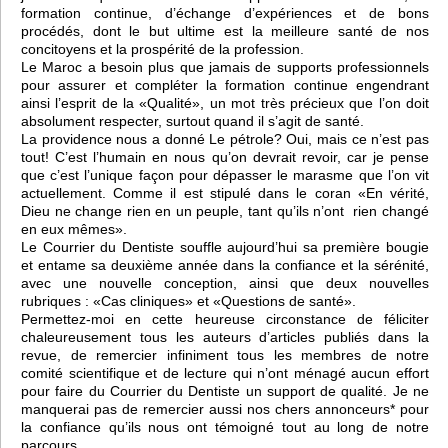
formation continue, d’échange d’expériences et de bons
procédés, dont le but ultime est la meilleure santé de nos
concitoyens et la prospérité de la profession.
Le Maroc a besoin plus que jamais de supports professionnels
pour assurer et compléter la formation continue engendrant
ainsi l’esprit de la «Qualité», un mot très précieux que l’on doit
absolument respecter, surtout quand il s’agit de santé.
La providence nous a donné Le pétrole? Oui, mais ce n’est pas
tout! C’est l’humain en nous qu’on devrait revoir, car je pense
que c’est l’unique façon pour dépasser le marasme que l’on vit
actuellement. Comme il est stipulé dans le coran «En vérité,
Dieu ne change rien en un peuple, tant qu’ils n’ont rien changé
en eux mêmes».
Le Courrier du Dentiste souffle aujourd’hui sa première bougie
et entame sa deuxième année dans la confiance et la sérénité,
avec une nouvelle conception, ainsi que deux nouvelles
rubriques : «Cas cliniques» et «Questions de santé».
Permettez-moi en cette heureuse circonstance de féliciter
chaleureusement tous les auteurs d’articles publiés dans la
revue, de remercier infiniment tous les membres de notre
comité scientifique et de lecture qui n’ont ménagé aucun effort
pour faire du Courrier du Dentiste un support de qualité. Je ne
manquerai pas de remercier aussi nos chers annonceurs* pour
la confiance qu’ils nous ont témoigné tout au long de notre
parcours.