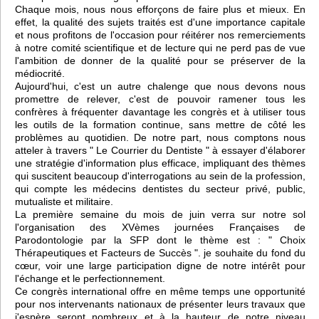
Chaque mois, nous nous efforçons de faire plus et mieux. En
effet, la qualité des sujets traités est d'une importance capitale
et nous profitons de l'occasion pour réitérer nos remerciements
à notre comité scientifique et de lecture qui ne perd pas de vue
l'ambition de donner de la qualité pour se préserver de la
médiocrité.
Aujourd'hui, c'est un autre chalenge que nous devons nous
promettre de relever, c'est de pouvoir ramener tous les
confrères à fréquenter davantage les congrès et à utiliser tous
les outils de la formation continue, sans mettre de côté les
problèmes au quotidien. De notre part, nous comptons nous
atteler à travers " Le Courrier du Dentiste " à essayer d'élaborer
une stratégie d'information plus efficace, impliquant des thèmes
qui suscitent beaucoup d'interrogations au sein de la profession,
qui compte les médecins dentistes du secteur privé, public,
mutualiste et militaire.
La première semaine du mois de juin verra sur notre sol
l'organisation des XVèmes journées Françaises de
Parodontologie par la SFP dont le thème est : " Choix
Thérapeutiques et Facteurs de Succès ". je souhaite du fond du
cœur, voir une large participation digne de notre intérêt pour
l'échange et le perfectionnement.
Ce congrès international offre en même temps une opportunité
pour nos intervenants nationaux de présenter leurs travaux que
j'espère seront nombreux et à la hauteur de notre niveau