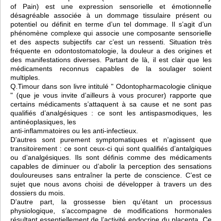
of Pain) est une expression sensorielle et émotionnelle
désagréable associée à un dommage tissulaire présent ou
potentiel ou définit en terme d’un tel dommage. Il s’agit d’un
phénomène complexe qui associe une composante sensorielle
et des aspects subjectifs car c’est un ressenti. Situation très
fréquente en odontostomatologie, la douleur a des origines et
des manifestations diverses. Partant de là, il est clair que les
médicaments reconnus capables de la soulager soient
multiples.
Q.Timour dans son livre intitulé " Odontopharmacologie clinique
" (que je vous invite d’ailleurs à vous procurer) rapporte que
certains médicaments s’attaquent à sa cause et ne sont pas
qualifiés d’analgésiques : ce sont les antispasmodiques, les
antinéoplasiques, les
anti-inflammatoires ou les anti-infectieux.
D’autres sont purement symptomatiques et n’agissent que
transitoirement : ce sont ceux-ci qui sont qualifiés d’antalgiques
ou d’analgésiques. Ils sont définis comme des médicaments
capables de diminuer ou d’abolir la perception des sensations
douloureuses sans entraîner la perte de conscience. C’est ce
sujet que nous avons choisi de développer à travers un des
dossiers du mois.
D’autre part, la grossesse bien qu’étant un processus
physiologique, s’accompagne de modifications hormonales
résultant essentiellement de l’activité endocrine du placenta. Ce