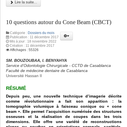
Lire la suite...
10 questions autour du Cone Beam (CBCT)
Catégorie :
Dossiers du mois
Publication : 11 décembre 2017
Mis à jour : 18 novembre 2022
Création : 11 décembre 2017
Affichages : 55326
SM. BOUZOUBAA, I. BENYAHYA
Service d’Odontologie Chirurgicale - CCTD de Casablanca
Faculté de médecine dentaire de Casablanca
Université Hassan II
RÉSUMÉ
Depuis peu, une nouvelle technique d’imagerie décrite
comme révolutionnaire a fait son apparition : la
tomographie volumique à faisceau conique ou « cone
beam ». Elle permet l’acquisition numérisée des structures
osseuses et la réalisation de coupes dans les trois
dimensions. Elle offre une variété de reconstructions
planes ou courbes en orientations coronale, sagittale,