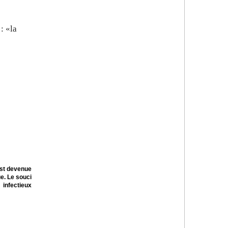
: «la
est devenue
ue. Le souci
infectieux