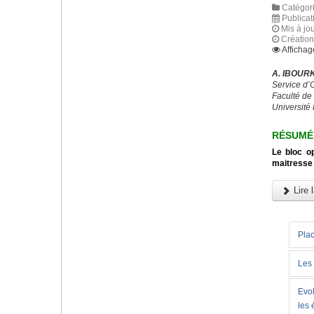
Catégori
Publicat
Mis à jou
Création
Affichag
A. IBOURK
Service d’
Faculté de
Université
RÉSUMÉ
Le bloc op
maitresse 
Lire l
Plac
Les 
Evol
les 