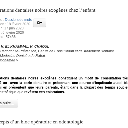
rations dentaires noires exogènes chez l’enfant
e :
Dossiers du mois
ion : 18 février 2020
r : 17 juin 2023
 : 6 février 2020
es : 57486
, H. EL KHAMMAL, H. CHHOUL
 Pédodontie-Prévention, Centre de Consultation et de Traitement Dentaire.
 Médecine Dentaire de Rabat.
é Mohamed V
ations dentaires noires exogènes constituent un motif de consultation trè
 tort avec la carie dentaire et présentant une source d’inquiétude aussi bi
ui en présentent que leurs parents, étant dans la plupart des temps souci
nesthétique que revêtent ces colorations.
a suite...
epts d’un bloc opératoire en odontologie