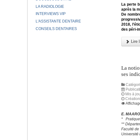
La perte b
LA RADIOLOGIE
après la m
INTERVIEWS VIP
De nombreu
progressiv
L'ASSISTANTE DENTAIRE
2018, l’ét
CONSEILS DENTAIRES
des péri-i
Lire l
La notio
ses indi
Catégori
Publicat
Mis à jo
Création
Affichag
E. MAAR
* Pratique
** Départe
Faculté de
Université