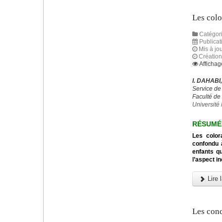
Les colo
Catégori
Publicat
Mis à jou
Création
Affichag
I. DAHABI
Service de
Faculté de
Universit
RÉSUMÉ
Les color
confondu à
enfants q
l’aspect i
Lire l
Les conc