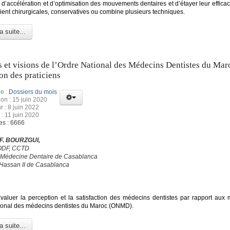
d’accélération et d’optimisation des mouvements dentaires et d’étayer leur efficaci
ient chirurgicales, conservatives ou combine plusieurs techniques.
a suite...
 et visions de l’Ordre National des Médecins Dentistes du Mar
on des praticiens
e :
Dossiers du mois
ion : 15 juin 2020
r : 8 juin 2022
 : 11 juin 2020
es : 6666
 F. BOURZGUI,
’ODF, CCTD
 Médecine Dentaire de Casablanca
 Hassan II de Casablanca
aluer la perception et la satisfaction des médecins dentistes par rapport aux 
tional des médecins dentistes du Maroc (ONMD).
a suite...