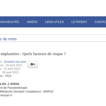
NOUVEAUTÉS
VIDÉOS
LIENS UTILES
LE PATIENT
CONTA
s du mois
-implantites : Quels facteurs de risque ?
e :
Dossiers du mois
ion : 28 avril 2021
r : 15 avril 2022
 : 28 avril 2021
es : 7424
LAH, J. KISSA.
nt de Parodontologie
e Médecine Dentaire Casablanca - MAROC
Hassan II