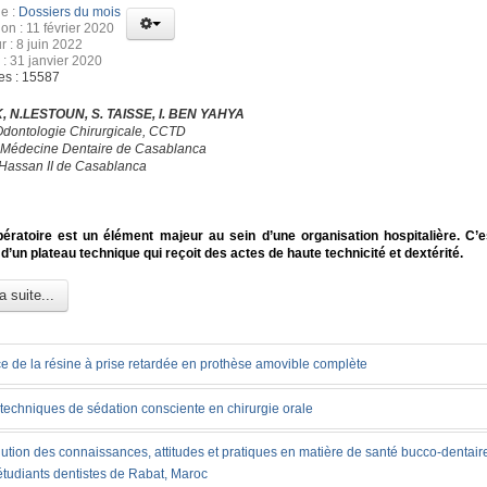
e :
Dossiers du mois
ion : 11 février 2020
r : 8 juin 2022
 : 31 janvier 2020
es : 15587
, N.LESTOUN, S. TAISSE, I. BEN YAHYA
Odontologie Chirurgicale, CCTD
 Médecine Dentaire de Casablanca
 Hassan II de Casablanca
ératoire est un élément majeur au sein d’une organisation hospitalière. C’e
d’un plateau technique qui reçoit des actes de haute technicité et dextérité.
a suite...
e de la résine à prise retardée en prothèse amovible complète
techniques de sédation consciente en chirurgie orale
ution des connaissances, attitudes et pratiques en matière de santé bucco-dentair
étudiants dentistes de Rabat, Maroc