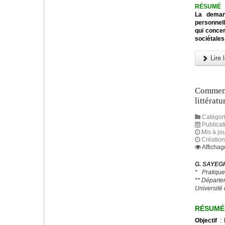
RÉSUMÉ
La deman
personnel
qui concer
sociétales
Lire l
Comment 
littératu
Catégori
Publicat
Mis à jo
Création
Affichag
G. SAYEG
*
Pratique
** Départe
Université
RÉSUMÉ
Objectif
: