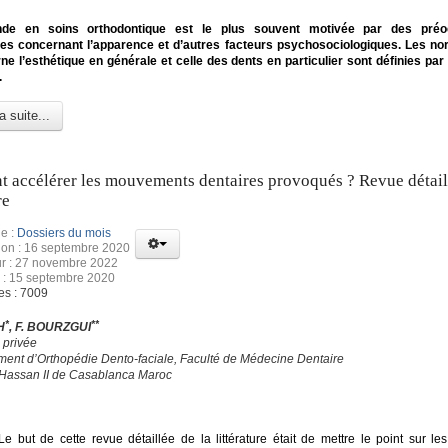
de en soins orthodontique est le plus souvent motivée par des préo
les concernant l’apparence et d’autres facteurs psychosociologiques. Les n
ne l’esthétique en générale et celle des dents en particulier sont définies par
.
a suite...
accélérer les mouvements dentaires provoqués ? Revue détaill
re
e :
Dossiers du mois
ion : 16 septembre 2020
ur : 27 novembre 2022
 : 15 septembre 2020
es : 7009
*
**
H
, F. BOURZGUI
 privée
ment d’Orthopédie Dento-faciale, Faculté de Médecine Dentaire
 Hassan II de Casablanca Maroc
 Le but de cette revue détaillée de la littérature était de mettre le point sur les