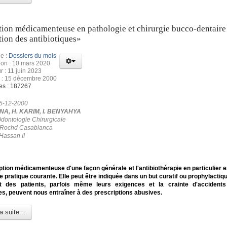
tion médicamenteuse en pathologie et chirurgie bucco-dentaire 
tion des antibiotiques»
e :
Dossiers du mois
ion : 10 mars 2020
r : 11 juin 2023
n : 15 décembre 2000
es : 187267
15-12-2000
A, H. KARIM, I. BENYAHYA
Odontologie Chirurgicale
n Rochd Casablanca
Hassan II
ption médicamenteuse d'une façon générale et l'antibiothérapie en particulier 
e pratique courante. Elle peut être indiquée dans un but curatif ou prophylactiq
t des patients, parfois même leurs exigences et la crainte d'accidents 
s, peuvent nous entraîner à des prescriptions abusives.
a suite...