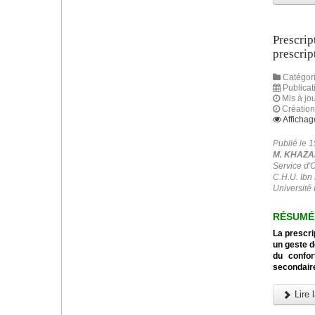
Prescrip
prescrip
Catégori
Publicat
Mis à jou
Créatio
Affichag
Publié le 
M. KHAZAN
Service d'
C.H.U. Ib
Université 
RÉSUMÉ
La prescri
un geste d
du confor
secondaire
Lire l