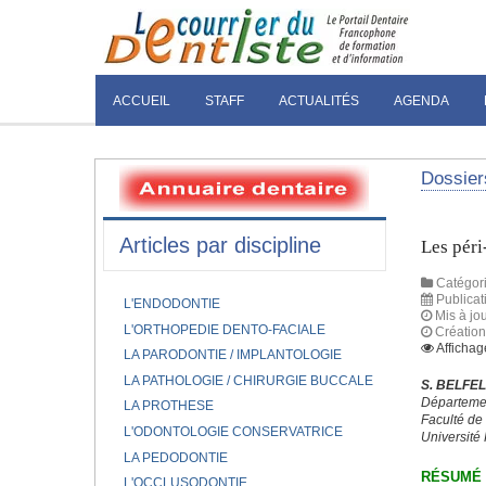
ACCUEIL
STAFF
ACTUALITÉS
AGENDA
Dossier
Articles par discipline
Les péri
Catégori
Publicat
L'ENDODONTIE
Mis à jou
L'ORTHOPEDIE DENTO-FACIALE
Création
Affichag
LA PARODONTIE / IMPLANTOLOGIE
LA PATHOLOGIE / CHIRURGIE BUCCALE
S. BELFEL
Départeme
LA PROTHESE
Faculté d
L'ODONTOLOGIE CONSERVATRICE
Université 
LA PEDODONTIE
RÉSUMÉ
L'OCCLUSODONTIE