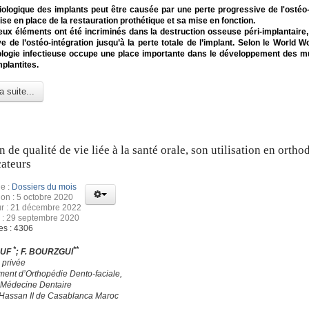
iologique des implants peut être causée par une perte progressive de l'ostéo-
ise en place de la restauration prothétique et sa mise en fonction.
x éléments ont été incriminés dans la destruction osseuse péri-implantaire, 
e de l’ostéo-intégration jusqu’à la perte totale de l’implant. Selon le World 
iologie infectieuse occupe une place importante dans le développement des m
mplantites.
a suite...
n de qualité de vie liée à la santé orale, son utilisation en ortho
cateurs
e :
Dossiers du mois
ion : 5 octobre 2020
ur : 21 décembre 2022
 : 29 septembre 2020
es : 4306
*
**
OUF
; F. BOURZGUI
 privée
ment d’Orthopédie Dento-faciale,
 Médecine Dentaire
 Hassan II de Casablanca Maroc