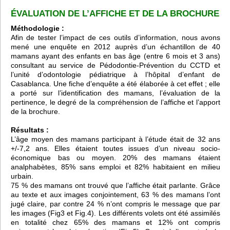
ÉVALUATION DE L’AFFICHE ET DE LA BROCHURE
Méthodologie :
Afin de tester l’impact de ces outils d’information, nous avons
mené une enquête en 2012 auprès d’un échantillon de 40
mamans ayant des enfants en bas âge (entre 6 mois et 3 ans)
consultant au service de Pédodontie-Prévention du CCTD et
l’unité d’odontologie pédiatrique à l’hôpital d’enfant de
Casablanca. Une fiche d’enquête a été élaborée à cet effet ; elle
a porté sur l’identification des mamans, l’évaluation de la
pertinence, le degré de la compréhension de l’affiche et l’apport
de la brochure.
Résultats :
L’âge moyen des mamans participant à l’étude était de 32 ans
+/-7,2 ans. Elles étaient toutes issues d’un niveau socio-
économique bas ou moyen. 20% des mamans étaient
analphabètes, 85% sans emploi et 82% habitaient en milieu
urbain.
75 % des mamans ont trouvé que l’affiche était parlante. Grâce
au texte et aux images conjointement, 63 % des mamans l’ont
jugé claire, par contre 24 % n’ont compris le message que par
les images (Fig3 et Fig.4). Les différents volets ont été assimilés
en totalité chez 65% des mamans et 12% ont compris