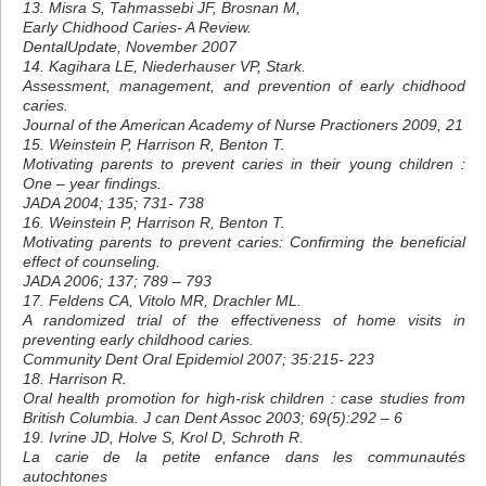
13. Misra S, Tahmassebi JF, Brosnan M,
Early Chidhood Caries- A Review.
DentalUpdate, November 2007
14. Kagihara LE, Niederhauser VP, Stark.
Assessment, management, and prevention of early chidhood
caries.
Journal of the American Academy of Nurse Practioners 2009, 21
15. Weinstein P, Harrison R, Benton T.
Motivating parents to prevent caries in their young children :
One – year findings.
JADA 2004; 135; 731- 738
16. Weinstein P, Harrison R, Benton T.
Motivating parents to prevent caries: Confirming the beneficial
effect of counseling.
JADA 2006; 137; 789 – 793
17. Feldens CA, Vitolo MR, Drachler ML.
A randomized trial of the effectiveness of home visits in
preventing early childhood caries.
Community Dent Oral Epidemiol 2007; 35:215- 223
18. Harrison R.
Oral health promotion for high-risk children : case studies from
British Columbia. J can Dent Assoc 2003; 69(5):292 – 6
19. Ivrine JD, Holve S, Krol D, Schroth R.
La carie de la petite enfance dans les communautés
autochtones