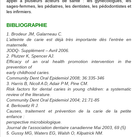
appel à plusieurs acteurs de santé : les gynécologues, les
sages-femmes, les pédiatres, les dentistes, les pédodontistes et
les infirmiers.
BIBLIOGRAPHIE
1. Brodeur JM, Galarneau C.
L’atteinte de carie est déjà très importante dès l’entrée en
maternelle.
JODQ- Supplément – Avril 2006.
2. Plutzer K, Spencer AJ.
Efficacy of an oral health promotion intervention in the
prevention of
early childhood caries.
Community Dent Oral Epidemiol 2008; 36:335-346
3. Harris B, Nicoll A D, Adair P M, Pine CM.
Risk factors for dental caries in young children: a systematic
review of the literature.
Community Dent Oral Epidemiol 2004; 21:71-85
4. Berkowitz R J.
Causes, traitement et prévention de la carie de la petite
enfance :
perspective microbiologique.
Journal de l’association dentaire canadienne Mai 2003, 69 (5)
5. Gussy MG, Waters EG, Walsh O, Kilpatrick NM.