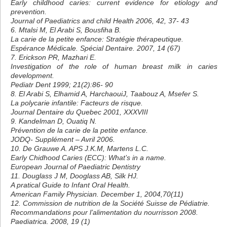
Early childhood caries: current evidence for etiology and
prevention.
Journal of Paediatrics and child Health 2006, 42, 37- 43
6. Mtalsi M, El Arabi S, Bousfiha B.
La carie de la petite enfance: Stratégie thérapeutique.
Espérance Médicale. Spécial Dentaire. 2007, 14 (67)
7. Erickson PR, Mazhari E.
Investigation of the role of human breast milk in caries
development.
Pediatr Dent 1999; 21(2):86- 90
8. El Arabi S, Elhamid A, HarchaouiJ, Taabouz A, Msefer S.
La polycarie infantile: Facteurs de risque.
Journal Dentaire du Quebec 2001, XXXVIII
9. Kandelman D, Ouatiq N.
Prévention de la carie de la petite enfance.
JODQ- Supplément – Avril 2006.
10. De Grauwe A. APS J.K.M, Martens L.C.
Early Chidhood Caries (ECC): What’s in a name.
European Journal of Paediatric Dentistry
11. Douglass J M, Dooglass AB, Silk HJ.
A pratical Guide to Infant Oral Health.
American Family Physician. December 1, 2004,70(11)
12. Commission de nutrition de la Société Suisse de Pédiatrie.
Recommandations pour l’alimentation du nourrisson 2008.
Paediatrica. 2008, 19 (1)