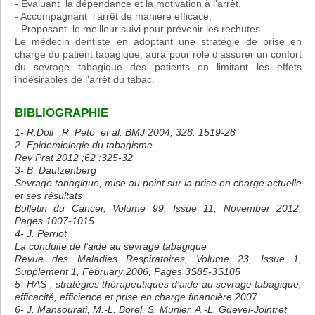
- Evaluant la dépendance et la motivation à l’arrêt,
- Accompagnant l’arrêt de manière efficace,
- Proposant le meilleur suivi pour prévenir les rechutes.
Le médecin dentiste en adoptant une stratégie de prise en
charge du patient tabagique, aura pour rôle d’assurer un confort
du sevrage tabagique des patients en limitant les effets
indésirables de l’arrêt du tabac.
BIBLIOGRAPHIE
1- R.Doll ,R. Peto et al. BMJ 2004; 328: 1519-28
2- Epidemiologie du tabagisme
Rev Prat 2012 ;62 :325-32
3- B. Dautzenberg
Sevrage tabagique, mise au point sur la prise en charge actuelle
et ses résultats
Bulletin du Cancer, Volume 99, Issue 11, November 2012,
Pages 1007-1015
4- J. Perriot
La conduite de l’aide au sevrage tabagique
Revue des Maladies Respiratoires, Volume 23, Issue 1,
Supplement 1, February 2006, Pages 3S85-3S105
5- HAS , stratégies thérapeutiques d’aide au sevrage tabagique,
efficacité, efficience et prise en charge financière.2007
6- J. Mansourati, M.-L. Borel, S. Munier, A.-L. Guevel-Jointret