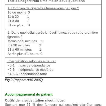
Test de Fagerström simplifié en deux questions
1. Combien de cigarettes fumez-vous par jour ?
10 ou moins 0
11 à 20 1
21 à 30 2
31 ou plus 3
2. Dans quel délai après le réveil fumez-vous votre première
cigarette ?
Moins de 5 minutes 3
6 à 30 minutes 2
31 à 60 minutes 1
Après plus d’1 heure 0
Interprétation selon les auteurs :
• 0-1 : pas de dépendance
• 2-3 : dépendance modérée
• 4-5-6 : dépendance forte
Fig.2 (rapport HAS 2007)
Accompagnement du patient
Outils de la substitution nicotinique:
Sachant que 97 % des fumeurs qui essaient d’arrêter sans