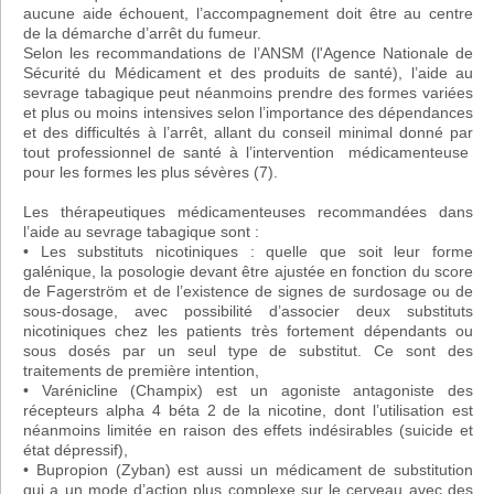
aucune aide échouent, l’accompagnement doit être au centre
de la démarche d’arrêt du fumeur.
Selon les recommandations de l’ANSM (l'Agence Nationale de
Sécurité du Médicament et des produits de santé), l’aide au
sevrage tabagique peut néanmoins prendre des formes variées
et plus ou moins intensives selon l’importance des dépendances
et des difficultés à l’arrêt, allant du conseil minimal donné par
tout professionnel de santé à l’intervention médicamenteuse
pour les formes les plus sévères (7).
Les thérapeutiques médicamenteuses recommandées dans
l’aide au sevrage tabagique sont :
• Les substituts nicotiniques : quelle que soit leur forme
galénique, la posologie devant être ajustée en fonction du score
de Fagerström et de l’existence de signes de surdosage ou de
sous-dosage, avec possibilité d’associer deux substituts
nicotiniques chez les patients très fortement dépendants ou
sous dosés par un seul type de substitut. Ce sont des
traitements de première intention,
• Varénicline (Champix) est un agoniste antagoniste des
récepteurs alpha 4 béta 2 de la nicotine, dont l’utilisation est
néanmoins limitée en raison des effets indésirables (suicide et
état dépressif),
• Bupropion (Zyban) est aussi un médicament de substitution
qui a un mode d’action plus complexe sur le cerveau avec des