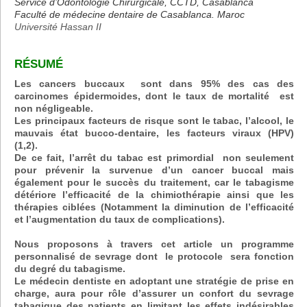
Service d’Odontologie Chirurgicale, CCTD, Casablanca
Faculté de médecine dentaire de Casablanca. Maroc
Université Hassan II
RÉSUMÉ
Les cancers buccaux sont dans 95% des cas des
carcinomes épidermoides, dont le taux de mortalité est
non négligeable.
Les principaux facteurs de risque sont le tabac, l’alcool, le
mauvais état bucco-dentaire, les facteurs viraux (HPV)
(1,2).
De ce fait, l’arrêt du tabac est primordial non seulement
pour prévenir la survenue d’un cancer buccal mais
également pour le succès du traitement, car le tabagisme
détériore l’efficacité de la chimiothérapie ainsi que les
thérapies ciblées (Notamment la diminution de l’efficacité
et l’augmentation du taux de complications).
Nous proposons à travers cet article un programme
personnalisé de sevrage dont le protocole sera fonction
du degré du tabagisme.
Le médecin dentiste en adoptant une stratégie de prise en
charge, aura pour rôle d’assurer un confort du sevrage
tabagique des patients en limitant les effets indésirables