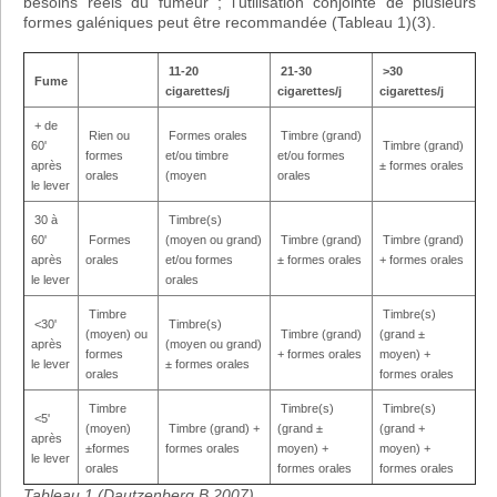
besoins réels du fumeur ; l’utilisation conjointe de plusieurs
formes galéniques peut être recommandée (Tableau 1)(3).
11-20
21-30
>30
Fume
cigarettes/j
cigarettes/j
cigarettes/j
+ de
Rien ou
Formes orales
Timbre (grand)
60'
Timbre (grand)
formes
et/ou timbre
et/ou formes
après
± formes orales
orales
(moyen
orales
le lever
30 à
Timbre(s)
60'
Formes
(moyen ou grand)
Timbre (grand)
Timbre (grand)
après
orales
et/ou formes
± formes orales
+ formes orales
le lever
orales
Timbre
Timbre(s)
<30'
Timbre(s)
(moyen) ou
Timbre (grand)
(grand ±
après
(moyen ou grand)
formes
+ formes orales
moyen) +
le lever
± formes orales
orales
formes orales
Timbre
Timbre(s)
Timbre(s)
<5'
(moyen)
Timbre (grand) +
(grand ±
(grand +
après
±formes
formes orales
moyen) +
moyen) +
le lever
orales
formes orales
formes orales
Tableau 1 (Dautzenberg.B 2007)