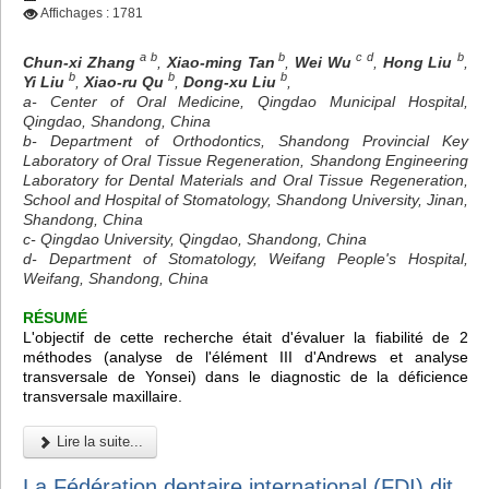
Affichages : 1781
a b
b
c d
b
Chun-xi Zhang
,
Xiao-ming Tan
,
Wei Wu
,
Hong Liu
,
b
b
b
Yi Liu
,
Xiao-ru Qu
,
Dong-xu Liu
,
a- Center of Oral Medicine, Qingdao Municipal Hospital,
Qingdao, Shandong, China
b- Department of Orthodontics, Shandong Provincial Key
Laboratory of Oral Tissue Regeneration, Shandong Engineering
Laboratory for Dental Materials and Oral Tissue Regeneration,
School and Hospital of Stomatology, Shandong University, Jinan,
Shandong, China
c- Qingdao University, Qingdao, Shandong, China
d- Department of Stomatology, Weifang People's Hospital,
Weifang, Shandong, China
RÉSUMÉ
L'objectif de cette recherche était d'évaluer la fiabilité de 2
méthodes (analyse de l'élément III d'Andrews et analyse
transversale de Yonsei) dans le diagnostic de la déficience
transversale maxillaire.
Lire la suite...
La Fédération dentaire international (FDI) dit