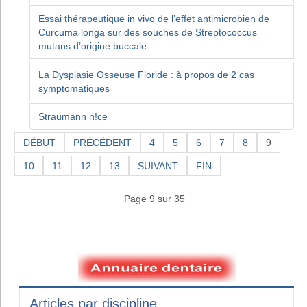
Essai thérapeutique in vivo de l’effet antimicrobien de
Curcuma longa sur des souches de Streptococcus
mutans d’origine buccale
La Dysplasie Osseuse Floride : à propos de 2 cas
symptomatiques
Straumann n!ce
DÉBUT
PRÉCÉDENT
4
5
6
7
8
9
10
11
12
13
SUIVANT
FIN
Page 9 sur 35
Articles par discipline