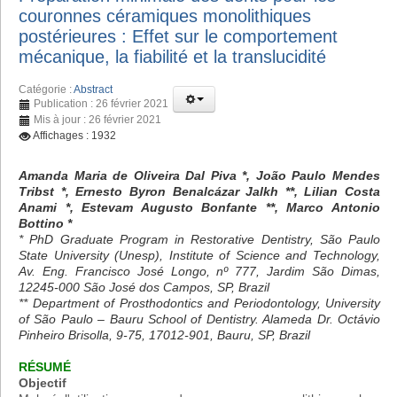
couronnes céramiques monolithiques
postérieures : Effet sur le comportement
mécanique, la fiabilité et la translucidité
Catégorie :
Abstract
Publication : 26 février 2021
Mis à jour : 26 février 2021
Affichages : 1932
Amanda Maria de Oliveira Dal Piva *, João Paulo Mendes
Tribst *, Ernesto Byron Benalcázar Jalkh **, Lilian Costa
Anami *, Estevam Augusto Bonfante **, Marco Antonio
Bottino *
* PhD Graduate Program in Restorative Dentistry, São Paulo
State University (Unesp), Institute of Science and Technology,
Av. Eng. Francisco José Longo, nº 777, Jardim São Dimas,
12245-000 São José dos Campos, SP, Brazil
** Department of Prosthodontics and Periodontology, University
of São Paulo – Bauru School of Dentistry. Alameda Dr. Octávio
Pinheiro Brisolla, 9-75, 17012-901, Bauru, SP, Brazil
RÉSUMÉ
Objectif