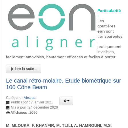
Particularité
:
Les
gouttières
eon
sont
transparentes
,
pratiquement
invisibles,
facilement amovibles, hautement efficaces et faciles à porter.
Lire la suite...
Le canal rétro-molaire. Etude biométrique sur
100 Cône Beam
Catégorie :
Abstract
Publication : 7 janvier 2021
Mis à jour : 24 décembre 2020
Affichages : 2096
M. MLOUKA, F. KHANFIR, M. TLILI, A. HAMROUNI, M.S.