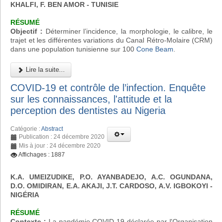
KHALFI, F. BEN AMOR - TUNISIE
RÉSUMÉ
Objectif :
Déterminer l’incidence, la morphologie, le calibre, le
trajet et les différentes variations du Canal Rétro-Molaire (CRM)
dans une population tunisienne sur 100
Cone Beam
.
Lire la suite...
COVID-19 et contrôle de l’infection. Enquête
sur les connaissances, l'attitude et la
perception des dentistes au Nigeria
Catégorie :
Abstract
Publication : 24 décembre 2020
Mis à jour : 24 décembre 2020
Affichages : 1887
K.A. UMEIZUDIKE, P.O. AYANBADEJO, A.C. OGUNDANA,
D.O. OMIDIRAN, E.A. AKAJI, J.T. CARDOSO, A.V. IGBOKOYI
-
NIGÉRIA
RÉSUMÉ
Contexte :
La pandémie COVID-19 déclarée par l'Organisation