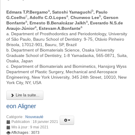
a
b
Edmara T.P.Bergamo
, Satoshi Yamaguchi
, Paulo
c
a
b
G.Coelho
, Adolfo C.O.Lopes
,
Chunwoo Lee
, Gerson
a
a
Bonfante
, Ernesto B.Benalcázar Jalkh
, Everardo N.S.de
a
a
Araujo-Júnior
, Estevam A.Bonfante
a. Department of Prosthodontics and Periodontology, University
of São Paulo, Bauru School of Dentistry. 9-75, Otávio Pinheiro
Brisola, 17012-901, Bauru, SP, Brazil
b. Department of Biomaterials Science, Osaka University
Graduate School of Dentistry, 1-8 Yamadaoka, 565-0871, Suita,
Osaka, Japan
c. Department of Biomaterials and Biomimetics, Hansjorg Wyss
Department of Plastic Surgery, Mechanical and Aerospace
Engineering, New York University, 345 24th Street, 10010, New
York City, NY, USA
Lire la suite...
eon Aligner
Catégorie :
Nouveauté
Publication : 18 janvier 2021
Mis à jour : 9 mai 2021
Affichages : 3073