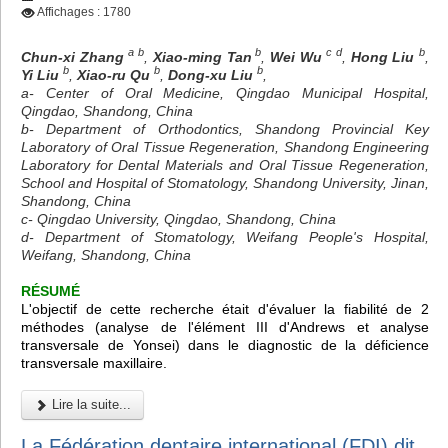
Affichages : 1780
a b
b
c d
b
Chun-xi Zhang
,
Xiao-ming Tan
,
Wei Wu
,
Hong Liu
,
b
b
b
Yi Liu
,
Xiao-ru Qu
,
Dong-xu Liu
,
a- Center of Oral Medicine, Qingdao Municipal Hospital,
Qingdao, Shandong, China
b- Department of Orthodontics, Shandong Provincial Key
Laboratory of Oral Tissue Regeneration, Shandong Engineering
Laboratory for Dental Materials and Oral Tissue Regeneration,
School and Hospital of Stomatology, Shandong University, Jinan,
Shandong, China
c- Qingdao University, Qingdao, Shandong, China
d- Department of Stomatology, Weifang People's Hospital,
Weifang, Shandong, China
RÉSUMÉ
L'objectif de cette recherche était d'évaluer la fiabilité de 2
méthodes (analyse de l'élément III d'Andrews et analyse
transversale de Yonsei) dans le diagnostic de la déficience
transversale maxillaire.
Lire la suite...
La Fédération dentaire international (FDI) dit