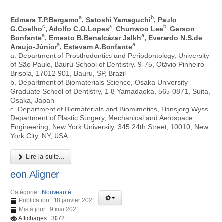
a
b
Edmara T.P.Bergamo
, Satoshi Yamaguchi
, Paulo
c
a
b
G.Coelho
, Adolfo C.O.Lopes
,
Chunwoo Lee
, Gerson
a
a
Bonfante
, Ernesto B.Benalcázar Jalkh
, Everardo N.S.de
a
a
Araujo-Júnior
, Estevam A.Bonfante
a. Department of Prosthodontics and Periodontology, University
of São Paulo, Bauru School of Dentistry. 9-75, Otávio Pinheiro
Brisola, 17012-901, Bauru, SP, Brazil
b. Department of Biomaterials Science, Osaka University
Graduate School of Dentistry, 1-8 Yamadaoka, 565-0871, Suita,
Osaka, Japan
c. Department of Biomaterials and Biomimetics, Hansjorg Wyss
Department of Plastic Surgery, Mechanical and Aerospace
Engineering, New York University, 345 24th Street, 10010, New
York City, NY, USA
Lire la suite...
eon Aligner
Catégorie :
Nouveauté
Publication : 18 janvier 2021
Mis à jour : 9 mai 2021
Affichages : 3072