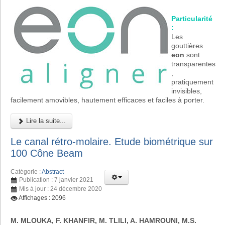
Particularité
:
Les
gouttières
eon
sont
transparentes
,
pratiquement
invisibles,
facilement amovibles, hautement efficaces et faciles à porter.
Lire la suite...
Le canal rétro-molaire. Etude biométrique sur
100 Cône Beam
Catégorie :
Abstract
Publication : 7 janvier 2021
Mis à jour : 24 décembre 2020
Affichages : 2096
M. MLOUKA, F. KHANFIR, M. TLILI, A. HAMROUNI, M.S.