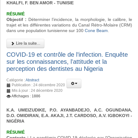
KHALFI, F. BEN AMOR - TUNISIE
RÉSUMÉ
Objectif :
Déterminer l’incidence, la morphologie, le calibre, le
trajet et les différentes variations du Canal Rétro-Molaire (CRM)
dans une population tunisienne sur 100
Cone Beam
.
Lire la suite...
COVID-19 et contrôle de l’infection. Enquête
sur les connaissances, l'attitude et la
perception des dentistes au Nigeria
Catégorie :
Abstract
Publication : 24 décembre 2020
Mis à jour : 24 décembre 2020
Affichages : 1886
K.A. UMEIZUDIKE, P.O. AYANBADEJO, A.C. OGUNDANA,
D.O. OMIDIRAN, E.A. AKAJI, J.T. CARDOSO, A.V. IGBOKOYI
-
NIGÉRIA
RÉSUMÉ
Contexte :
La pandémie COVID-19 déclarée par l'Organisation