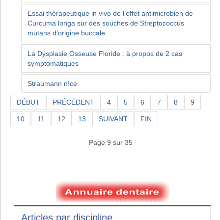
Essai thérapeutique in vivo de l’effet antimicrobien de
Curcuma longa sur des souches de Streptococcus
mutans d’origine buccale
La Dysplasie Osseuse Floride : à propos de 2 cas
symptomatiques
Straumann n!ce
DÉBUT
PRÉCÉDENT
4
5
6
7
8
9
10
11
12
13
SUIVANT
FIN
Page 9 sur 35
Articles par discipline