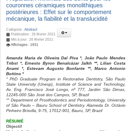
couronnes céramiques monolithiques
postérieures : Effet sur le comportement
mécanique, la fiabilité et la translucidité
Catégorie :
Abstract
Publication : 26 février 2021
Mis à jour : 26 février 2021
Affichages : 1931
Amanda Maria de Oliveira Dal Piva *, João Paulo Mendes
Tribst *, Ernesto Byron Benalcázar Jalkh **, Lilian Costa
Anami *, Estevam Augusto Bonfante **, Marco Antonio
Bottino *
* PhD Graduate Program in Restorative Dentistry, São Paulo
State University (Unesp), Institute of Science and Technology,
Av. Eng. Francisco José Longo, nº 777, Jardim São Dimas,
12245-000 São José dos Campos, SP, Brazil
** Department of Prosthodontics and Periodontology, University
of São Paulo – Bauru School of Dentistry. Alameda Dr. Octávio
Pinheiro Brisolla, 9-75, 17012-901, Bauru, SP, Brazil
RÉSUMÉ
Objectif