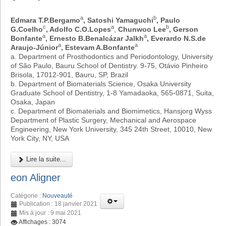
a
b
Edmara T.P.Bergamo
, Satoshi Yamaguchi
, Paulo
c
a
b
G.Coelho
, Adolfo C.O.Lopes
,
Chunwoo Lee
, Gerson
a
a
Bonfante
, Ernesto B.Benalcázar Jalkh
, Everardo N.S.de
a
a
Araujo-Júnior
, Estevam A.Bonfante
a. Department of Prosthodontics and Periodontology, University
of São Paulo, Bauru School of Dentistry. 9-75, Otávio Pinheiro
Brisola, 17012-901, Bauru, SP, Brazil
b. Department of Biomaterials Science, Osaka University
Graduate School of Dentistry, 1-8 Yamadaoka, 565-0871, Suita,
Osaka, Japan
c. Department of Biomaterials and Biomimetics, Hansjorg Wyss
Department of Plastic Surgery, Mechanical and Aerospace
Engineering, New York University, 345 24th Street, 10010, New
York City, NY, USA
Lire la suite...
eon Aligner
Catégorie :
Nouveauté
Publication : 18 janvier 2021
Mis à jour : 9 mai 2021
Affichages : 3074