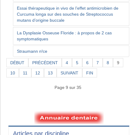
Essai thérapeutique in vivo de l’effet antimicrobien de
Curcuma longa sur des souches de Streptococcus
mutans d’origine buccale
La Dysplasie Osseuse Floride : à propos de 2 cas
symptomatiques
Straumann n!ce
DÉBUT
PRÉCÉDENT
4
5
6
7
8
9
10
11
12
13
SUIVANT
FIN
Page 9 sur 35
Articles par discipline