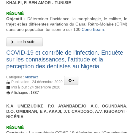
KHALFI, F. BEN AMOR - TUNISIE
RÉSUMÉ
Objectif :
Déterminer l’incidence, la morphologie, le calibre, le
trajet et les différentes variations du Canal Rétro-Molaire (CRM)
dans une population tunisienne sur 100
Cone Beam
.
Lire la suite...
COVID-19 et contrôle de l’infection. Enquête
sur les connaissances, l'attitude et la
perception des dentistes au Nigeria
Catégorie :
Abstract
Publication : 24 décembre 2020
Mis à jour : 24 décembre 2020
Affichages : 1887
K.A. UMEIZUDIKE, P.O. AYANBADEJO, A.C. OGUNDANA,
D.O. OMIDIRAN, E.A. AKAJI, J.T. CARDOSO, A.V. IGBOKOYI
-
NIGÉRIA
RÉSUMÉ
Contexte :
La pandémie COVID-19 déclarée par l'Organisation