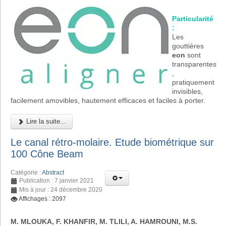
Particularité
:
Les
gouttières
eon
sont
transparentes
,
pratiquement
invisibles,
facilement amovibles, hautement efficaces et faciles à porter.
Lire la suite...
Le canal rétro-molaire. Etude biométrique sur
100 Cône Beam
Catégorie :
Abstract
Publication : 7 janvier 2021
Mis à jour : 24 décembre 2020
Affichages : 2097
M. MLOUKA, F. KHANFIR, M. TLILI, A. HAMROUNI, M.S.