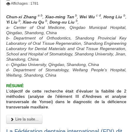
Affichages : 1781
a b
b
c d
b
Chun-xi Zhang
,
Xiao-ming Tan
,
Wei Wu
,
Hong Liu
,
b
b
b
Yi Liu
,
Xiao-ru Qu
,
Dong-xu Liu
,
a- Center of Oral Medicine, Qingdao Municipal Hospital,
Qingdao, Shandong, China
b- Department of Orthodontics, Shandong Provincial Key
Laboratory of Oral Tissue Regeneration, Shandong Engineering
Laboratory for Dental Materials and Oral Tissue Regeneration,
School and Hospital of Stomatology, Shandong University, Jinan,
Shandong, China
c- Qingdao University, Qingdao, Shandong, China
d- Department of Stomatology, Weifang People's Hospital,
Weifang, Shandong, China
RÉSUMÉ
L'objectif de cette recherche était d'évaluer la fiabilité de 2
méthodes (analyse de l'élément III d'Andrews et analyse
transversale de Yonsei) dans le diagnostic de la déficience
transversale maxillaire.
Lire la suite...
La Fédération dentaire international (FDI) dit