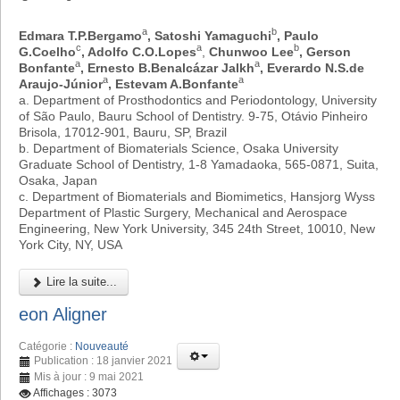
a
b
Edmara T.P.Bergamo
, Satoshi Yamaguchi
, Paulo
c
a
b
G.Coelho
, Adolfo C.O.Lopes
,
Chunwoo Lee
, Gerson
a
a
Bonfante
, Ernesto B.Benalcázar Jalkh
, Everardo N.S.de
a
a
Araujo-Júnior
, Estevam A.Bonfante
a. Department of Prosthodontics and Periodontology, University
of São Paulo, Bauru School of Dentistry. 9-75, Otávio Pinheiro
Brisola, 17012-901, Bauru, SP, Brazil
b. Department of Biomaterials Science, Osaka University
Graduate School of Dentistry, 1-8 Yamadaoka, 565-0871, Suita,
Osaka, Japan
c. Department of Biomaterials and Biomimetics, Hansjorg Wyss
Department of Plastic Surgery, Mechanical and Aerospace
Engineering, New York University, 345 24th Street, 10010, New
York City, NY, USA
Lire la suite...
eon Aligner
Catégorie :
Nouveauté
Publication : 18 janvier 2021
Mis à jour : 9 mai 2021
Affichages : 3073