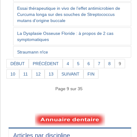
Essai thérapeutique in vivo de l’effet antimicrobien de
Curcuma longa sur des souches de Streptococcus
mutans d’origine buccale
La Dysplasie Osseuse Floride : à propos de 2 cas
symptomatiques
Straumann n!ce
DÉBUT
PRÉCÉDENT
4
5
6
7
8
9
10
11
12
13
SUIVANT
FIN
Page 9 sur 35
Articles par discipline