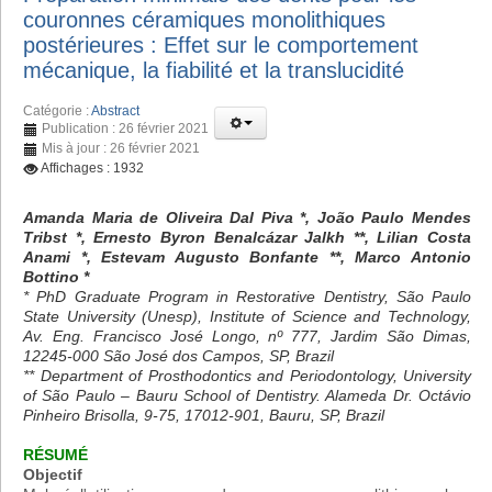
couronnes céramiques monolithiques
postérieures : Effet sur le comportement
mécanique, la fiabilité et la translucidité
Catégorie :
Abstract
Publication : 26 février 2021
Mis à jour : 26 février 2021
Affichages : 1932
Amanda Maria de Oliveira Dal Piva *, João Paulo Mendes
Tribst *, Ernesto Byron Benalcázar Jalkh **, Lilian Costa
Anami *, Estevam Augusto Bonfante **, Marco Antonio
Bottino *
* PhD Graduate Program in Restorative Dentistry, São Paulo
State University (Unesp), Institute of Science and Technology,
Av. Eng. Francisco José Longo, nº 777, Jardim São Dimas,
12245-000 São José dos Campos, SP, Brazil
** Department of Prosthodontics and Periodontology, University
of São Paulo – Bauru School of Dentistry. Alameda Dr. Octávio
Pinheiro Brisolla, 9-75, 17012-901, Bauru, SP, Brazil
RÉSUMÉ
Objectif