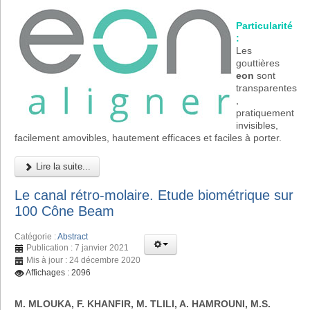
Particularité
:
Les
gouttières
eon
sont
transparentes
,
pratiquement
invisibles,
facilement amovibles, hautement efficaces et faciles à porter.
Lire la suite...
Le canal rétro-molaire. Etude biométrique sur
100 Cône Beam
Catégorie :
Abstract
Publication : 7 janvier 2021
Mis à jour : 24 décembre 2020
Affichages : 2096
M. MLOUKA, F. KHANFIR, M. TLILI, A. HAMROUNI, M.S.