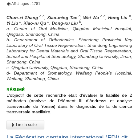
Affichages : 1781
a b
b
c d
b
Chun-xi Zhang
,
Xiao-ming Tan
,
Wei Wu
,
Hong Liu
,
b
b
b
Yi Liu
,
Xiao-ru Qu
,
Dong-xu Liu
,
a- Center of Oral Medicine, Qingdao Municipal Hospital,
Qingdao, Shandong, China
b- Department of Orthodontics, Shandong Provincial Key
Laboratory of Oral Tissue Regeneration, Shandong Engineering
Laboratory for Dental Materials and Oral Tissue Regeneration,
School and Hospital of Stomatology, Shandong University, Jinan,
Shandong, China
c- Qingdao University, Qingdao, Shandong, China
d- Department of Stomatology, Weifang People's Hospital,
Weifang, Shandong, China
RÉSUMÉ
L'objectif de cette recherche était d'évaluer la fiabilité de 2
méthodes (analyse de l'élément III d'Andrews et analyse
transversale de Yonsei) dans le diagnostic de la déficience
transversale maxillaire.
Lire la suite...
La Fédération dentaire international (FDI) dit