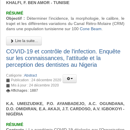
KHALFI, F. BEN AMOR - TUNISIE
RÉSUMÉ
Objectif :
Déterminer l’incidence, la morphologie, le calibre, le
trajet et les différentes variations du Canal Rétro-Molaire (CRM)
dans une population tunisienne sur 100
Cone Beam
.
Lire la suite...
COVID-19 et contrôle de l’infection. Enquête
sur les connaissances, l'attitude et la
perception des dentistes au Nigeria
Catégorie :
Abstract
Publication : 24 décembre 2020
Mis à jour : 24 décembre 2020
Affichages : 1887
K.A. UMEIZUDIKE, P.O. AYANBADEJO, A.C. OGUNDANA,
D.O. OMIDIRAN, E.A. AKAJI, J.T. CARDOSO, A.V. IGBOKOYI
-
NIGÉRIA
RÉSUMÉ
Contexte :
La pandémie COVID-19 déclarée par l'Organisation